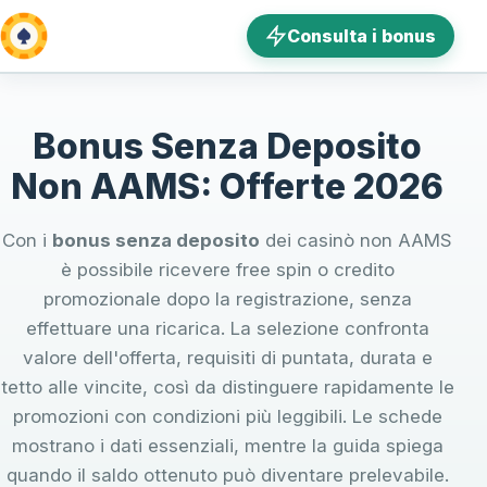
Consulta i bonus
Bonus Senza Deposito
Non AAMS: Offerte 2026
Con i
bonus senza deposito
dei casinò non AAMS
è possibile ricevere free spin o credito
promozionale dopo la registrazione, senza
effettuare una ricarica. La selezione confronta
valore dell'offerta, requisiti di puntata, durata e
tetto alle vincite, così da distinguere rapidamente le
promozioni con condizioni più leggibili. Le schede
mostrano i dati essenziali, mentre la guida spiega
quando il saldo ottenuto può diventare prelevabile.