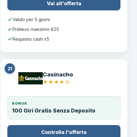
Vai all'offerta
Valido per 5 giorni
Prelievo massimo €25
Requisito cash x5
21
Casinacho
★★★★☆
BONUS
100 Giri Gratis Senza Deposito
Controlla l'offerta