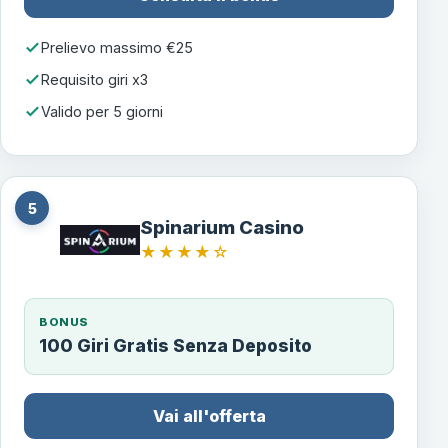
Prelievo massimo €25
Requisito giri x3
Valido per 5 giorni
5
Spinarium Casino
★★★★☆
BONUS
100 Giri Gratis Senza Deposito
Vai all'offerta