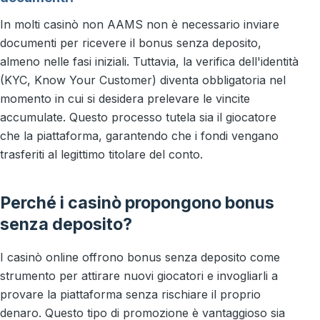
In molti casinò non AAMS non è necessario inviare
documenti per ricevere il bonus senza deposito,
almeno nelle fasi iniziali. Tuttavia, la verifica dell'identità
(KYC, Know Your Customer) diventa obbligatoria nel
momento in cui si desidera prelevare le vincite
accumulate. Questo processo tutela sia il giocatore
che la piattaforma, garantendo che i fondi vengano
trasferiti al legittimo titolare del conto.
Perché i casinò propongono bonus
senza deposito?
I casinò online offrono bonus senza deposito come
strumento per attirare nuovi giocatori e invogliarli a
provare la piattaforma senza rischiare il proprio
denaro. Questo tipo di promozione è vantaggioso sia