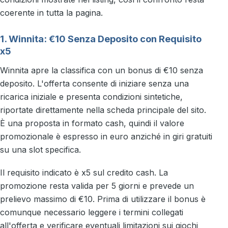
coerente in tutta la pagina.
1. Winnita: €10 Senza Deposito con Requisito
x5
Winnita apre la classifica con un bonus di €10 senza
deposito. L'offerta consente di iniziare senza una
ricarica iniziale e presenta condizioni sintetiche,
riportate direttamente nella scheda principale del sito.
È una proposta in formato cash, quindi il valore
promozionale è espresso in euro anziché in giri gratuiti
su una slot specifica.
Il requisito indicato è x5 sul credito cash. La
promozione resta valida per 5 giorni e prevede un
prelievo massimo di €10. Prima di utilizzare il bonus è
comunque necessario leggere i termini collegati
all'offerta e verificare eventuali limitazioni sui giochi