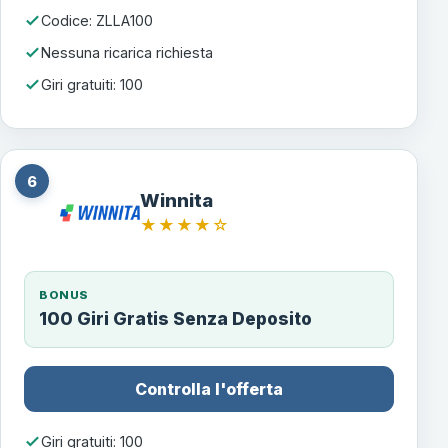
Codice: ZLLA100
Nessuna ricarica richiesta
Giri gratuiti: 100
6
Winnita
★★★★☆
BONUS
100 Giri Gratis Senza Deposito
Controlla l'offerta
Giri gratuiti: 100