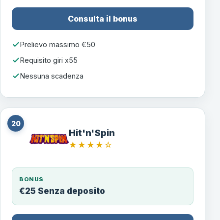
Consulta il bonus
Prelievo massimo €50
Requisito giri x55
Nessuna scadenza
20
Hit'n'Spin
★★★★☆
BONUS
€25 Senza deposito