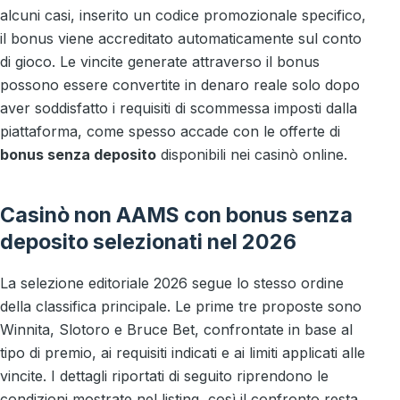
alcuni casi, inserito un codice promozionale specifico,
il bonus viene accreditato automaticamente sul conto
di gioco. Le vincite generate attraverso il bonus
possono essere convertite in denaro reale solo dopo
aver soddisfatto i requisiti di scommessa imposti dalla
piattaforma, come spesso accade con le offerte di
bonus senza deposito
disponibili nei casinò online.
Casinò non AAMS con bonus senza
deposito selezionati nel 2026
La selezione editoriale 2026 segue lo stesso ordine
della classifica principale. Le prime tre proposte sono
Winnita, Slotoro e Bruce Bet, confrontate in base al
tipo di premio, ai requisiti indicati e ai limiti applicati alle
vincite. I dettagli riportati di seguito riprendono le
condizioni mostrate nel listing, così il confronto resta