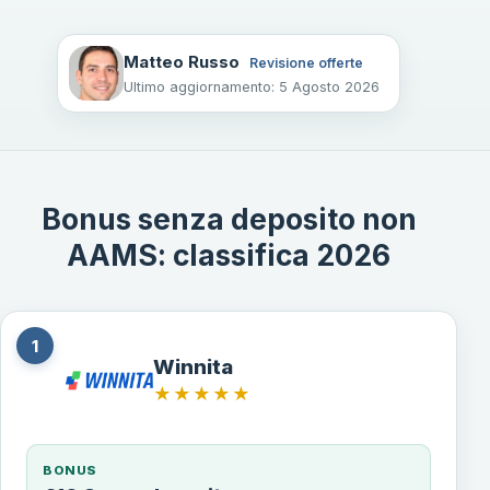
Matteo Russo
Revisione offerte
Ultimo aggiornamento: 5 Agosto 2026
Bonus senza deposito non
AAMS: classifica 2026
1
Winnita
★★★★★
BONUS