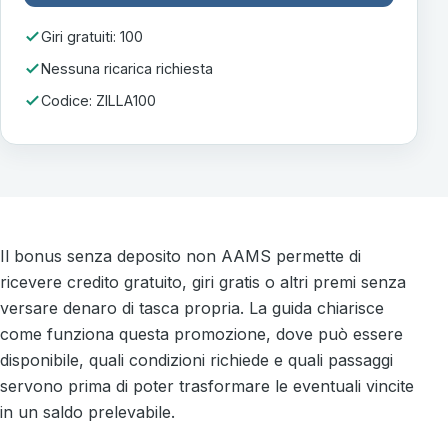
Giri gratuiti: 100
Nessuna ricarica richiesta
Codice: ZILLA100
Il bonus senza deposito non AAMS permette di
ricevere credito gratuito, giri gratis o altri premi senza
versare denaro di tasca propria. La guida chiarisce
come funziona questa promozione, dove può essere
disponibile, quali condizioni richiede e quali passaggi
servono prima di poter trasformare le eventuali vincite
in un saldo prelevabile.