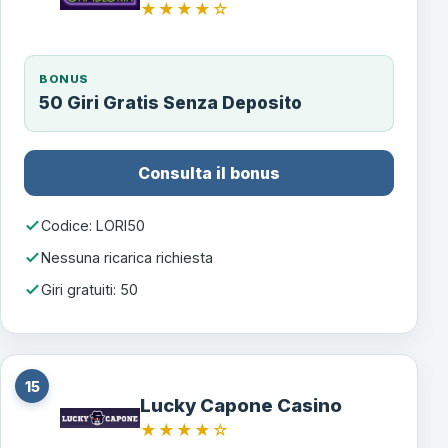
★★★★☆
BONUS
50 Giri Gratis Senza Deposito
Consulta il bonus
Codice: LORI50
Nessuna ricarica richiesta
Giri gratuiti: 50
15
Lucky Capone Casino
★★★★☆