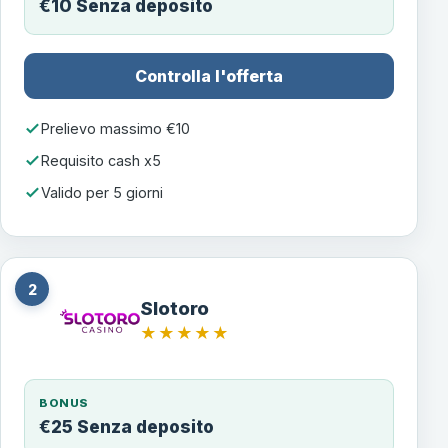
€10 Senza deposito
Controlla l'offerta
Prelievo massimo €10
Requisito cash x5
Valido per 5 giorni
2
Slotoro
★★★★★
BONUS
€25 Senza deposito