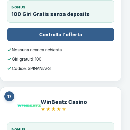
BONUS
100 Giri Gratis senza deposito
Controlla l'offerta
Nessuna ricarica richiesta
Giri gratuiti: 100
Codice: SPINANIAFS
17
WinBeatz Casino
★★★★☆
BONUS