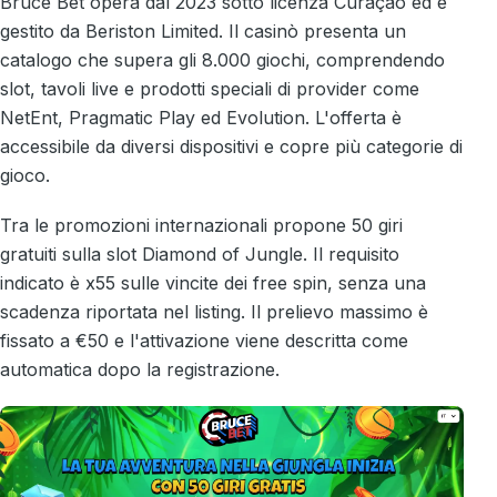
Bruce Bet opera dal 2023 sotto licenza Curaçao ed è
gestito da Beriston Limited. Il casinò presenta un
catalogo che supera gli 8.000 giochi, comprendendo
slot, tavoli live e prodotti speciali di provider come
NetEnt, Pragmatic Play ed Evolution. L'offerta è
accessibile da diversi dispositivi e copre più categorie di
gioco.
Tra le promozioni internazionali propone 50 giri
gratuiti sulla slot Diamond of Jungle. Il requisito
indicato è x55 sulle vincite dei free spin, senza una
scadenza riportata nel listing. Il prelievo massimo è
fissato a €50 e l'attivazione viene descritta come
automatica dopo la registrazione.