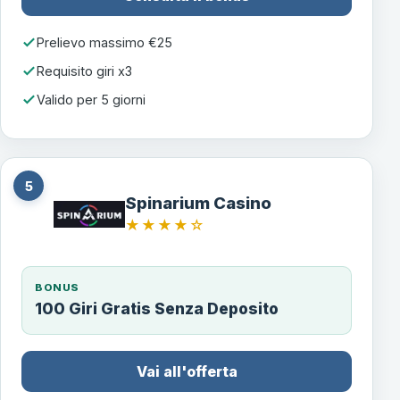
Prelievo massimo €25
Requisito giri x3
Valido per 5 giorni
5
Spinarium Casino
★★★★☆
BONUS
100 Giri Gratis Senza Deposito
Vai all'offerta