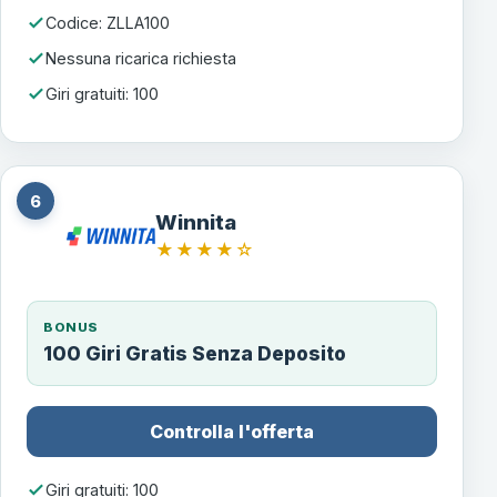
Codice: ZLLA100
Nessuna ricarica richiesta
Giri gratuiti: 100
6
Winnita
★★★★☆
BONUS
100 Giri Gratis Senza Deposito
Controlla l'offerta
Giri gratuiti: 100