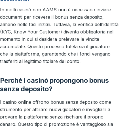
In molti casinò non AAMS non è necessario inviare
documenti per ricevere il bonus senza deposito,
almeno nelle fasi iniziali. Tuttavia, la verifica dell'identità
(KYC, Know Your Customer) diventa obbligatoria nel
momento in cui si desidera prelevare le vincite
accumulate. Questo processo tutela sia il giocatore
che la piattaforma, garantendo che i fondi vengano
trasferiti al legittimo titolare del conto.
Perché i casinò propongono bonus
senza deposito?
I casinò online offrono bonus senza deposito come
strumento per attirare nuovi giocatori e invogliarli a
provare la piattaforma senza rischiare il proprio
denaro. Questo tipo di promozione è vantaggioso sia