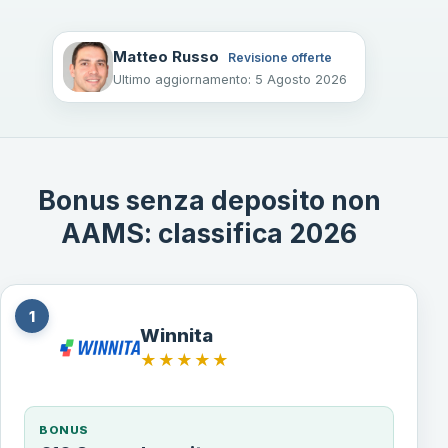
Matteo Russo
Revisione offerte
Ultimo aggiornamento: 5 Agosto 2026
Bonus senza deposito non
AAMS: classifica 2026
1
Winnita
★★★★★
BONUS