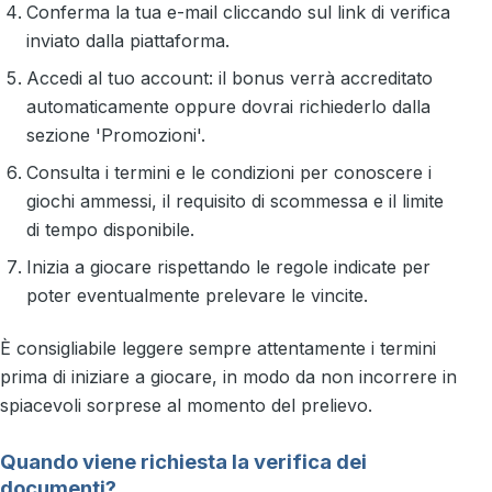
Conferma la tua e-mail cliccando sul link di verifica
inviato dalla piattaforma.
Accedi al tuo account: il bonus verrà accreditato
automaticamente oppure dovrai richiederlo dalla
sezione 'Promozioni'.
Consulta i termini e le condizioni per conoscere i
giochi ammessi, il requisito di scommessa e il limite
di tempo disponibile.
Inizia a giocare rispettando le regole indicate per
poter eventualmente prelevare le vincite.
È consigliabile leggere sempre attentamente i termini
prima di iniziare a giocare, in modo da non incorrere in
spiacevoli sorprese al momento del prelievo.
Quando viene richiesta la verifica dei
documenti?