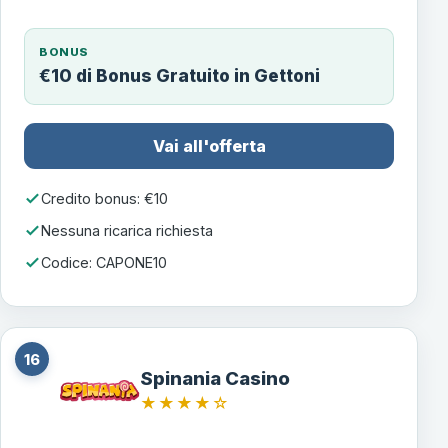
BONUS
€10 di Bonus Gratuito in Gettoni
Vai all'offerta
Credito bonus: €10
Nessuna ricarica richiesta
Codice: CAPONE10
16
Spinania Casino
★★★★☆