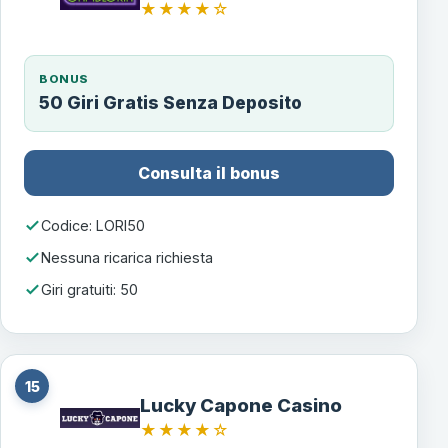
★★★★☆
BONUS
50 Giri Gratis Senza Deposito
Consulta il bonus
Codice: LORI50
Nessuna ricarica richiesta
Giri gratuiti: 50
15
Lucky Capone Casino
★★★★☆