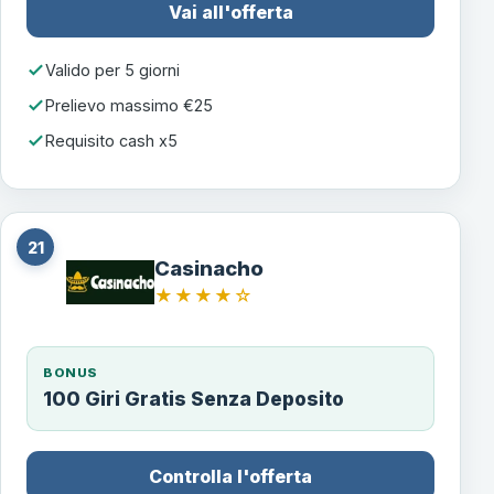
Vai all'offerta
Valido per 5 giorni
Prelievo massimo €25
Requisito cash x5
21
Casinacho
★★★★☆
BONUS
100 Giri Gratis Senza Deposito
Controlla l'offerta