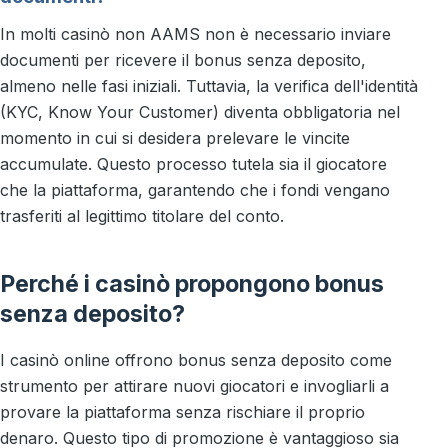
In molti casinò non AAMS non è necessario inviare
documenti per ricevere il bonus senza deposito,
almeno nelle fasi iniziali. Tuttavia, la verifica dell'identità
(KYC, Know Your Customer) diventa obbligatoria nel
momento in cui si desidera prelevare le vincite
accumulate. Questo processo tutela sia il giocatore
che la piattaforma, garantendo che i fondi vengano
trasferiti al legittimo titolare del conto.
Perché i casinò propongono bonus
senza deposito?
I casinò online offrono bonus senza deposito come
strumento per attirare nuovi giocatori e invogliarli a
provare la piattaforma senza rischiare il proprio
denaro. Questo tipo di promozione è vantaggioso sia