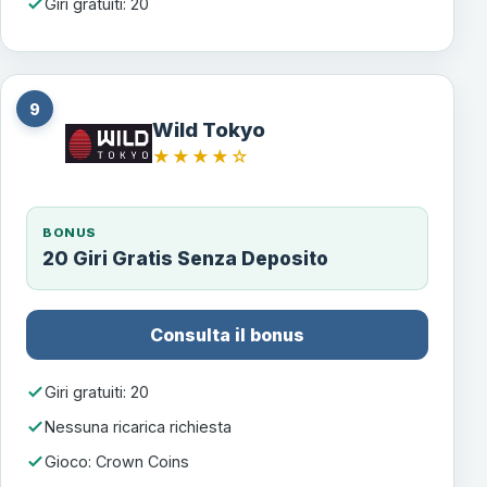
Giri gratuiti: 20
9
Wild Tokyo
★★★★☆
BONUS
20 Giri Gratis Senza Deposito
Consulta il bonus
Giri gratuiti: 20
Nessuna ricarica richiesta
Gioco: Crown Coins