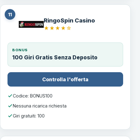
11
RingoSpin Casino
★★★★☆
BONUS
100 Giri Gratis Senza Deposito
Controlla l'offerta
Codice: BONUS100
Nessuna ricarica richiesta
Giri gratuiti: 100