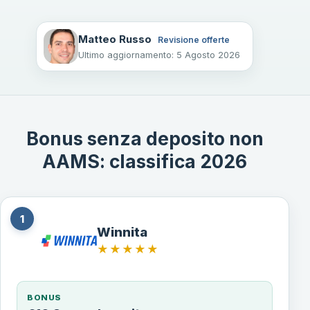
Matteo Russo
Revisione offerte
Ultimo aggiornamento: 5 Agosto 2026
Bonus senza deposito non
AAMS: classifica 2026
1
Winnita
★★★★★
BONUS