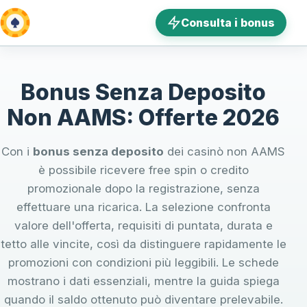
Consulta i bonus
Bonus Senza Deposito
Non AAMS: Offerte 2026
Con i
bonus senza deposito
dei casinò non AAMS
è possibile ricevere free spin o credito
promozionale dopo la registrazione, senza
effettuare una ricarica. La selezione confronta
valore dell'offerta, requisiti di puntata, durata e
tetto alle vincite, così da distinguere rapidamente le
promozioni con condizioni più leggibili. Le schede
mostrano i dati essenziali, mentre la guida spiega
quando il saldo ottenuto può diventare prelevabile.