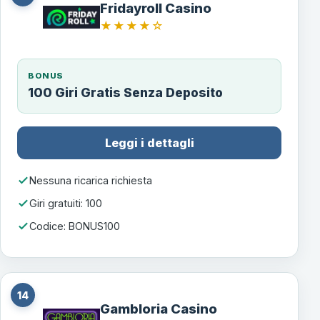
Fridayroll Casino
★★★★☆
BONUS
100 Giri Gratis Senza Deposito
Leggi i dettagli
Nessuna ricarica richiesta
Giri gratuiti: 100
Codice: BONUS100
14
Gambloria Casino