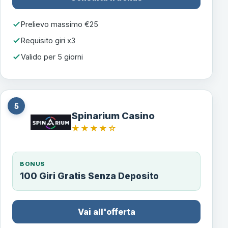
Prelievo massimo €25
Requisito giri x3
Valido per 5 giorni
5
Spinarium Casino
★★★★☆
BONUS
100 Giri Gratis Senza Deposito
Vai all'offerta