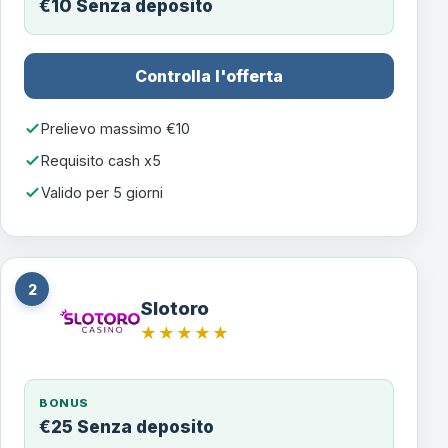
€10 Senza deposito
Controlla l'offerta
Prelievo massimo €10
Requisito cash x5
Valido per 5 giorni
2
Slotoro
★★★★★
BONUS
€25 Senza deposito