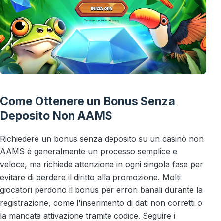
Come Ottenere un Bonus Senza
Deposito Non AAMS
Richiedere un bonus senza deposito su un casinò non
AAMS è generalmente un processo semplice e
veloce, ma richiede attenzione in ogni singola fase per
evitare di perdere il diritto alla promozione. Molti
giocatori perdono il bonus per errori banali durante la
registrazione, come l'inserimento di dati non corretti o
la mancata attivazione tramite codice. Seguire i