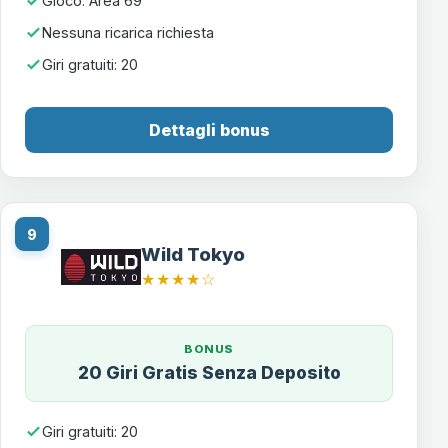
Gioco: Area 69
Nessuna ricarica richiesta
Giri gratuiti: 20
Dettagli bonus
9
Wild Tokyo
★★★★☆
BONUS
20 Giri Gratis Senza Deposito
Giri gratuiti: 20