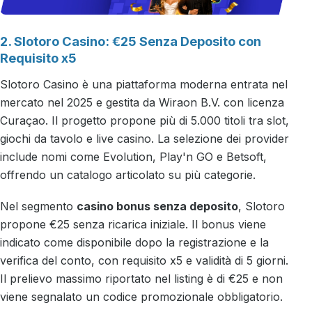
2. Slotoro Casino: €25 Senza Deposito con
Requisito x5
Slotoro Casino è una piattaforma moderna entrata nel
mercato nel 2025 e gestita da Wiraon B.V. con licenza
Curaçao. Il progetto propone più di 5.000 titoli tra slot,
giochi da tavolo e live casino. La selezione dei provider
include nomi come Evolution, Play'n GO e Betsoft,
offrendo un catalogo articolato su più categorie.
Nel segmento
casino bonus senza deposito
, Slotoro
propone €25 senza ricarica iniziale. Il bonus viene
indicato come disponibile dopo la registrazione e la
verifica del conto, con requisito x5 e validità di 5 giorni.
Il prelievo massimo riportato nel listing è di €25 e non
viene segnalato un codice promozionale obbligatorio.