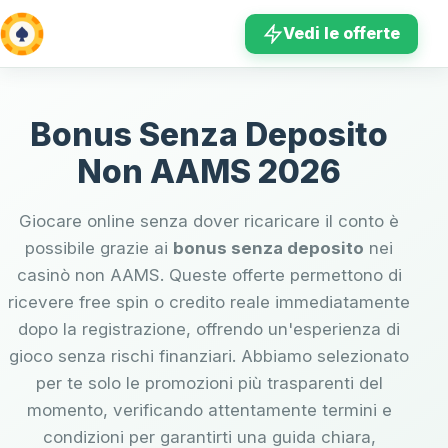
Vedi le offerte
Bonus Senza Deposito
Non AAMS 2026
Giocare online senza dover ricaricare il conto è
possibile grazie ai
bonus senza deposito
nei
casinò non AAMS. Queste offerte permettono di
ricevere free spin o credito reale immediatamente
dopo la registrazione, offrendo un'esperienza di
gioco senza rischi finanziari. Abbiamo selezionato
per te solo le promozioni più trasparenti del
momento, verificando attentamente termini e
condizioni per garantirti una guida chiara,