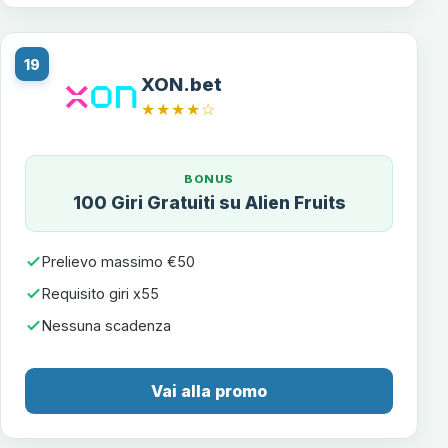
19
XON.bet
★★★★☆
BONUS
100 Giri Gratuiti su Alien Fruits
Prelievo massimo €50
Requisito giri x55
Nessuna scadenza
Vai alla promo