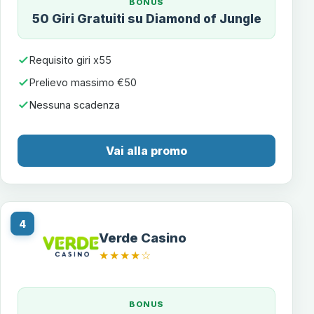
BONUS
50 Giri Gratuiti su Diamond of Jungle
Requisito giri x55
Prelievo massimo €50
Nessuna scadenza
Vai alla promo
4
Verde Casino
★★★★☆
BONUS