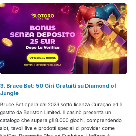
3. Bruce Bet: 50 Giri Gratuiti su Diamond of
Jungle
Bruce Bet opera dal 2023 sotto licenza Curaçao ed è
gestito da Beriston Limited. Il casinò presenta un
catalogo che supera gli 8.000 giochi, comprendendo
slot, tavoli live e prodotti speciali di provider come
NetEnt, Pragmatic Play ed Evolution. L'offerta è