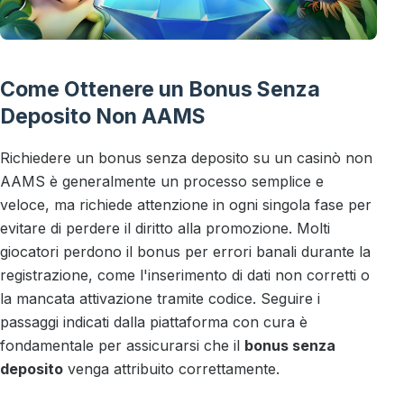
Come Ottenere un Bonus Senza
Deposito Non AAMS
Richiedere un bonus senza deposito su un casinò non
AAMS è generalmente un processo semplice e
veloce, ma richiede attenzione in ogni singola fase per
evitare di perdere il diritto alla promozione. Molti
giocatori perdono il bonus per errori banali durante la
registrazione, come l'inserimento di dati non corretti o
la mancata attivazione tramite codice. Seguire i
passaggi indicati dalla piattaforma con cura è
fondamentale per assicurarsi che il
bonus senza
deposito
venga attribuito correttamente.