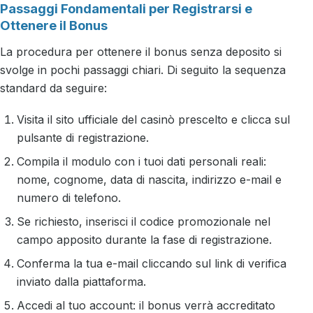
Passaggi Fondamentali per Registrarsi e
Ottenere il Bonus
La procedura per ottenere il bonus senza deposito si
svolge in pochi passaggi chiari. Di seguito la sequenza
standard da seguire:
Visita il sito ufficiale del casinò prescelto e clicca sul
pulsante di registrazione.
Compila il modulo con i tuoi dati personali reali:
nome, cognome, data di nascita, indirizzo e-mail e
numero di telefono.
Se richiesto, inserisci il codice promozionale nel
campo apposito durante la fase di registrazione.
Conferma la tua e-mail cliccando sul link di verifica
inviato dalla piattaforma.
Accedi al tuo account: il bonus verrà accreditato