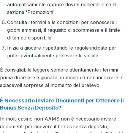
automaticamente oppure dovrai richiederlo dalla
sezione 'Promozioni'.
Consulta i termini e le condizioni per conoscere i
giochi ammessi, il requisito di scommessa e il limite
di tempo disponibile.
Inizia a giocare rispettando le regole indicate per
poter eventualmente prelevare le vincite.
È consigliabile leggere sempre attentamente i termini
prima di iniziare a giocare, in modo da non incorrere in
spiacevoli sorprese al momento del prelievo.
È Necessario Inviare Documenti per Ottenere il
Bonus Senza Deposito?
In molti casinò non AAMS non è necessario inviare
documenti per ricevere il bonus senza deposito,