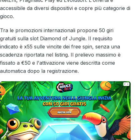
accessibile da diversi dispositivi e copre più categorie di
gioco.
Tra le promozioni internazionali propone 50 giri
gratuiti sulla slot Diamond of Jungle. Il requisito
indicato è x55 sulle vincite dei free spin, senza una
scadenza riportata nel listing. Il prelievo massimo è
fissato a €50 e l'attivazione viene descritta come
automatica dopo la registrazione.