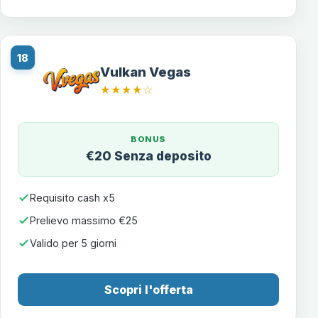
18
Vulkan Vegas
★★★★☆
BONUS
€20 Senza deposito
Requisito cash x5
Prelievo massimo €25
Valido per 5 giorni
Scopri l'offerta