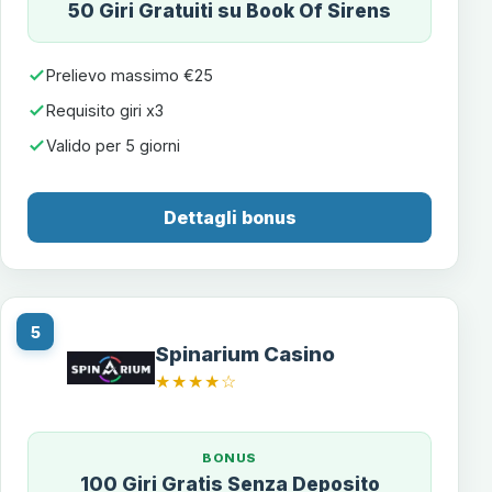
50 Giri Gratuiti su Book Of Sirens
Prelievo massimo €25
Requisito giri x3
Valido per 5 giorni
Dettagli bonus
5
Spinarium Casino
★★★★☆
BONUS
100 Giri Gratis Senza Deposito