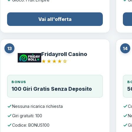
Vai all'offerta
13
14
Fridayroll Casino
★★★★☆
BONUS
B
100 Giri Gratis Senza Deposito
5
Nessuna ricarica richiesta
C
Giri gratuiti: 100
Ne
Codice: BONUS100
Gi