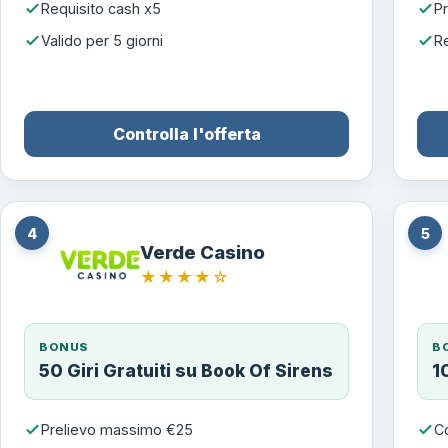
Requisito cash x5
P
Valido per 5 giorni
R
Controlla l'offerta
4
5
Verde Casino
★★★★☆
BONUS
B
50 Giri Gratuiti su Book Of Sirens
1
Prelievo massimo €25
C