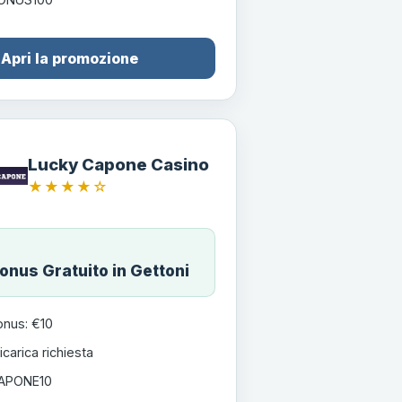
Apri la promozione
Lucky Capone Casino
★★★★☆
onus Gratuito in Gettoni
onus: €10
carica richiesta
CAPONE10