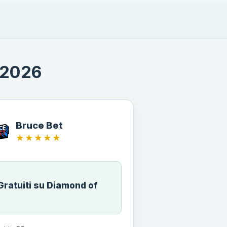
 2026
Bruce Bet
★★★★★
Gratuiti su Diamond of