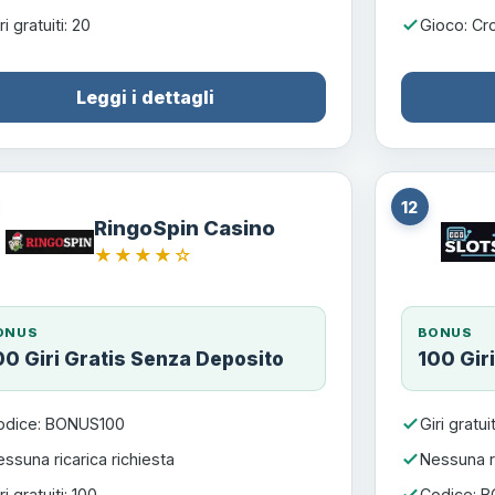
ri gratuiti: 20
Gioco: Cr
Leggi i dettagli
12
RingoSpin Casino
★★★★☆
ONUS
BONUS
00 Giri Gratis Senza Deposito
100 Gir
odice: BONUS100
Giri gratuit
ssuna ricarica richiesta
Nessuna ri
ri gratuiti: 100
Codice: 