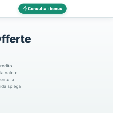
Consulta i bonus
fferte
redito
ta valore
mente le
uida spiega