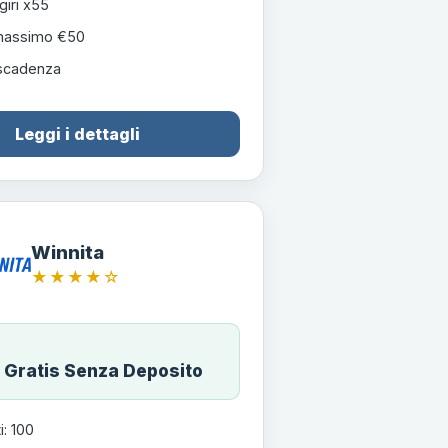
giri x55
 massimo €50
scadenza
Leggi i dettagli
Winnita
★★★★☆
i Gratis Senza Deposito
i: 100