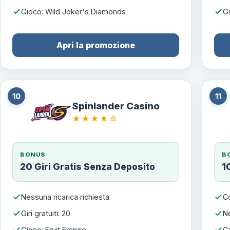
Gioco: Wild Joker's Diamonds
Gi
Apri la promozione
10
11
Spinlander Casino
★★★★☆
BONUS
B
20 Giri Gratis Senza Deposito
1
Nessuna ricarica richiesta
C
Giri gratuiti: 20
Ne
Gioco: Fruit Empire
Gi