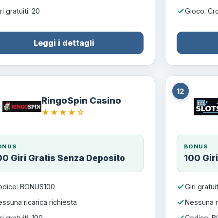
ri gratuiti: 20
Gioco: Cr
Leggi i dettagli
12
RingoSpin Casino
★★★★☆
ONUS
BONUS
00 Giri Gratis Senza Deposito
100 Gir
odice: BONUS100
Giri gratuit
ssuna ricarica richiesta
Nessuna ri
ri gratuiti: 100
Codice: 