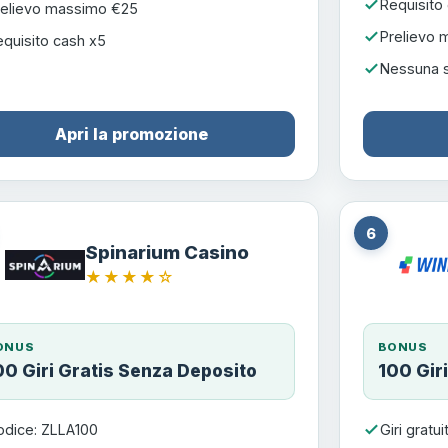
Requisito 
relievo massimo €25
Prelievo
equisito cash x5
Nessuna 
Apri la promozione
6
Spinarium Casino
★★★★☆
ONUS
BONUS
00 Giri Gratis Senza Deposito
100 Gir
odice: ZLLA100
Giri gratuit