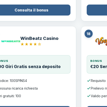
Consulta il bonus
18
WinBeatz Casino
★★★★☆
ONUS
BONUS
00 Giri Gratis senza deposito
€20 Sen
odice: 100SPINS4
Requisito
ssuna ricarica richiesta
Prelievo
ri gratuiti: 100
Valido per