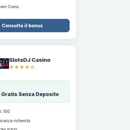
own Coins
Consulta il bonus
SlotsDJ Casino
★★★★☆
i Gratis Senza Deposito
i: 100
carica richiesta
BONUS100