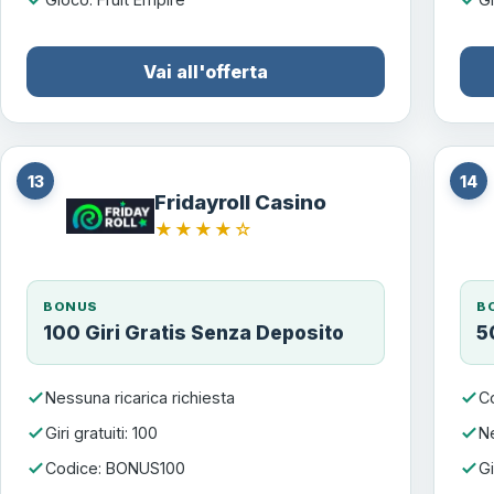
Vai all'offerta
13
14
Fridayroll Casino
★★★★☆
BONUS
B
100 Giri Gratis Senza Deposito
5
Nessuna ricarica richiesta
C
Giri gratuiti: 100
Ne
Codice: BONUS100
Gi