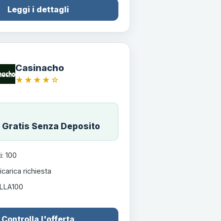
Leggi i dettagli
Casinacho
★★★★☆
i Gratis Senza Deposito
i: 100
carica richiesta
ILLA100
Controlla l'offerta