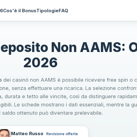
26
Cos'è il Bonus
Tipologie
FAQ
eposito Non AAMS: O
2026
o
dei casinò non AAMS è possibile ricevere free spin o c
one, senza effettuare una ricarica. La selezione confron
ata, durata e tetto alle vincite, così da distinguere rapida
gibili. Le schede mostrano i dati essenziali, mentre la g
l saldo ottenuto può diventare prelevabile.
Matteo Russo
Revisione offerte