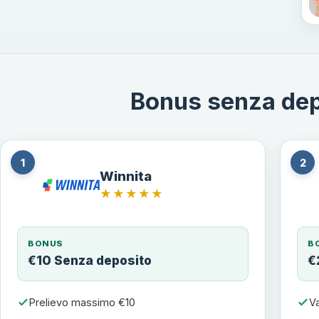
Bonus senza dep
1
2
Winnita
★★★★★
BONUS
B
€10 Senza deposito
€
Prelievo massimo €10
Va