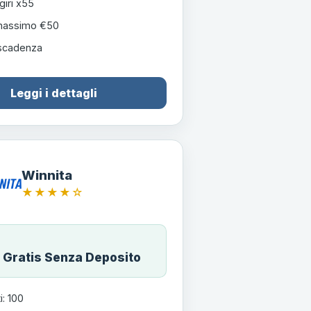
giri x55
 massimo €50
scadenza
Leggi i dettagli
Winnita
★★★★☆
i Gratis Senza Deposito
i: 100