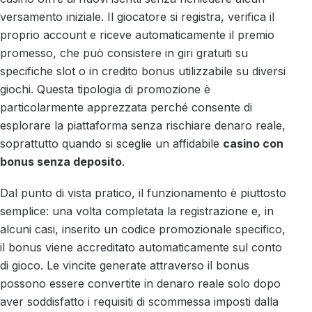
versamento iniziale. Il giocatore si registra, verifica il
proprio account e riceve automaticamente il premio
promesso, che può consistere in giri gratuiti su
specifiche slot o in credito bonus utilizzabile su diversi
giochi. Questa tipologia di promozione è
particolarmente apprezzata perché consente di
esplorare la piattaforma senza rischiare denaro reale,
soprattutto quando si sceglie un affidabile
casino con
bonus senza deposito
.
Dal punto di vista pratico, il funzionamento è piuttosto
semplice: una volta completata la registrazione e, in
alcuni casi, inserito un codice promozionale specifico,
il bonus viene accreditato automaticamente sul conto
di gioco. Le vincite generate attraverso il bonus
possono essere convertite in denaro reale solo dopo
aver soddisfatto i requisiti di scommessa imposti dalla