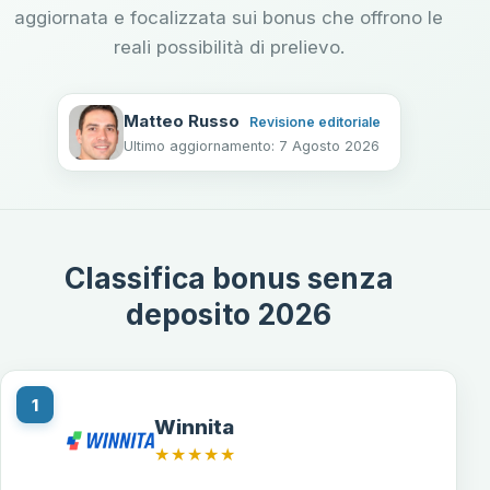
aggiornata e focalizzata sui bonus che offrono le
reali possibilità di prelievo.
Matteo Russo
Revisione editoriale
Ultimo aggiornamento: 7 Agosto 2026
Classifica bonus senza
deposito 2026
1
Winnita
★★★★★