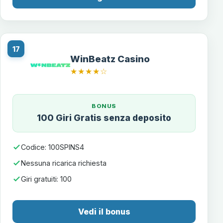
17
WinBeatz Casino
★★★★☆
BONUS
100 Giri Gratis senza deposito
Codice: 100SPINS4
Nessuna ricarica richiesta
Giri gratuiti: 100
Vedi il bonus