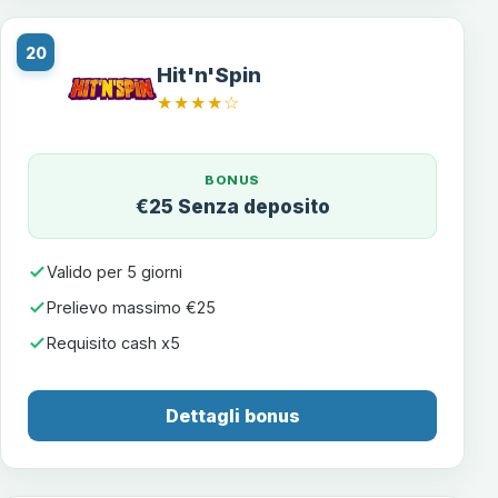
20
Hit'n'Spin
★★★★☆
BONUS
€25 Senza deposito
Valido per 5 giorni
Prelievo massimo €25
Requisito cash x5
Dettagli bonus