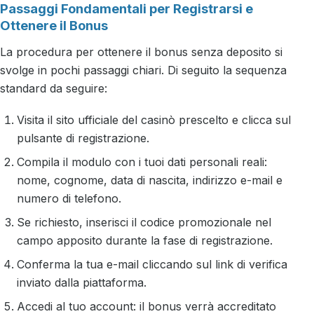
Passaggi Fondamentali per Registrarsi e
Ottenere il Bonus
La procedura per ottenere il bonus senza deposito si
svolge in pochi passaggi chiari. Di seguito la sequenza
standard da seguire:
Visita il sito ufficiale del casinò prescelto e clicca sul
pulsante di registrazione.
Compila il modulo con i tuoi dati personali reali:
nome, cognome, data di nascita, indirizzo e-mail e
numero di telefono.
Se richiesto, inserisci il codice promozionale nel
campo apposito durante la fase di registrazione.
Conferma la tua e-mail cliccando sul link di verifica
inviato dalla piattaforma.
Accedi al tuo account: il bonus verrà accreditato