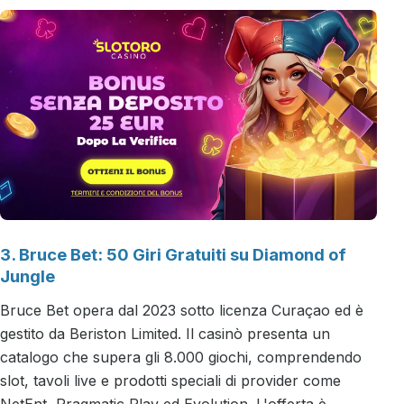
3. Bruce Bet: 50 Giri Gratuiti su Diamond of
Jungle
Bruce Bet opera dal 2023 sotto licenza Curaçao ed è
gestito da Beriston Limited. Il casinò presenta un
catalogo che supera gli 8.000 giochi, comprendendo
slot, tavoli live e prodotti speciali di provider come
NetEnt, Pragmatic Play ed Evolution. L'offerta è