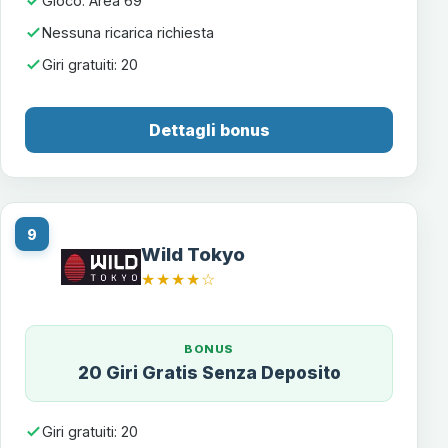
Gioco: Area 69
Nessuna ricarica richiesta
Giri gratuiti: 20
Dettagli bonus
9
Wild Tokyo
★★★★☆
BONUS
20 Giri Gratis Senza Deposito
Giri gratuiti: 20