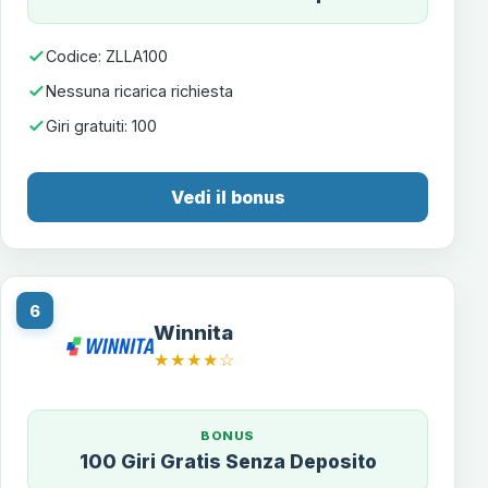
Codice: ZLLA100
Nessuna ricarica richiesta
Giri gratuiti: 100
Vedi il bonus
6
Winnita
★★★★☆
BONUS
100 Giri Gratis Senza Deposito