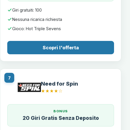
Giri gratuiti: 100
Nessuna ricarica richiesta
Gioco: Hot Triple Sevens
Scopri l'offerta
7
Need for Spin
★★★★☆
BONUS
20 Giri Gratis Senza Deposito