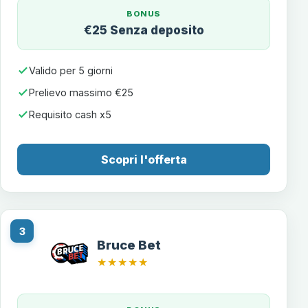
BONUS
€25 Senza deposito
Valido per 5 giorni
Prelievo massimo €25
Requisito cash x5
Scopri l'offerta
3
Bruce Bet
★★★★★