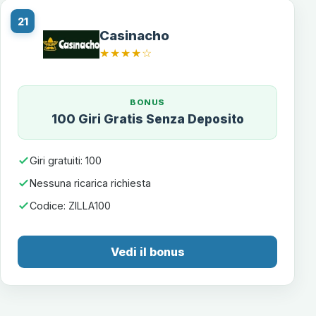
21
Casinacho
★★★★☆
BONUS
100 Giri Gratis Senza Deposito
Giri gratuiti: 100
Nessuna ricarica richiesta
Codice: ZILLA100
Vedi il bonus