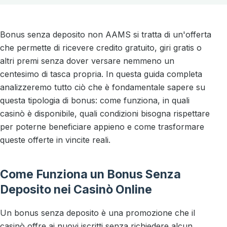
Bonus senza deposito non AAMS si tratta di un'offerta
che permette di ricevere credito gratuito, giri gratis o
altri premi senza dover versare nemmeno un
centesimo di tasca propria. In questa guida completa
analizzeremo tutto ciò che è fondamentale sapere su
questa tipologia di bonus: come funziona, in quali
casinò è disponibile, quali condizioni bisogna rispettare
per poterne beneficiare appieno e come trasformare
queste offerte in vincite reali.
Come Funziona un Bonus Senza
Deposito nei Casinò Online
Un bonus senza deposito è una promozione che il
casinò offre ai nuovi iscritti senza richiedere alcun