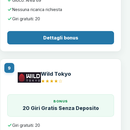
Gioco: Area 69
Nessuna ricarica richiesta
Giri gratuiti: 20
Dettagli bonus
9
Wild Tokyo
★★★★☆
BONUS
20 Giri Gratis Senza Deposito
Giri gratuiti: 20