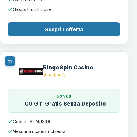
Gioco: Fruit Empire
Scopri l'offerta
11
RingoSpin Casino
★★★★☆
BONUS
100 Giri Gratis Senza Deposito
Codice: BONUS100
Nessuna ricarica richiesta