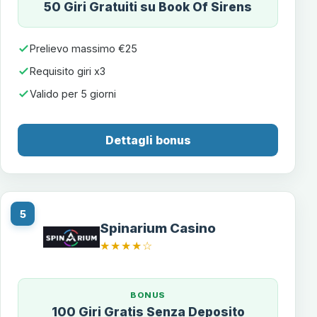
50 Giri Gratuiti su Book Of Sirens
Prelievo massimo €25
Requisito giri x3
Valido per 5 giorni
Dettagli bonus
5
Spinarium Casino
★★★★☆
BONUS
100 Giri Gratis Senza Deposito