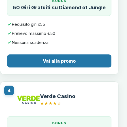
BONUS
50 Giri Gratuiti su Diamond of Jungle
Requisito giri x55
Prelievo massimo €50
Nessuna scadenza
Vai alla promo
4
Verde Casino
★★★★☆
BONUS