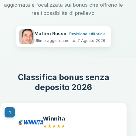
aggiornata e focalizzata sui bonus che offrono le
reali possibilità di prelievo.
Matteo Russo
Revisione editoriale
Ultimo aggiornamento: 7 Agosto 2026
Classifica bonus senza
deposito 2026
1
Winnita
★★★★★