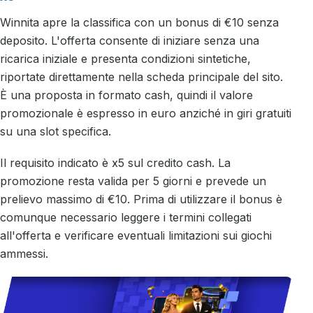
Winnita apre la classifica con un bonus di €10 senza
deposito. L'offerta consente di iniziare senza una
ricarica iniziale e presenta condizioni sintetiche,
riportate direttamente nella scheda principale del sito.
È una proposta in formato cash, quindi il valore
promozionale è espresso in euro anziché in giri gratuiti
su una slot specifica.
Il requisito indicato è x5 sul credito cash. La
promozione resta valida per 5 giorni e prevede un
prelievo massimo di €10. Prima di utilizzare il bonus è
comunque necessario leggere i termini collegati
all'offerta e verificare eventuali limitazioni sui giochi
ammessi.