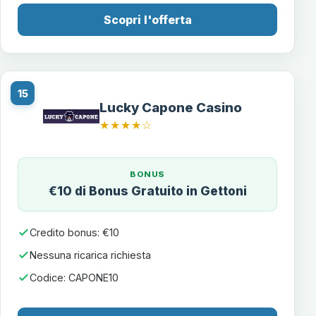
Scopri l'offerta
15
Lucky Capone Casino
★★★★☆
BONUS
€10 di Bonus Gratuito in Gettoni
Credito bonus: €10
Nessuna ricarica richiesta
Codice: CAPONE10