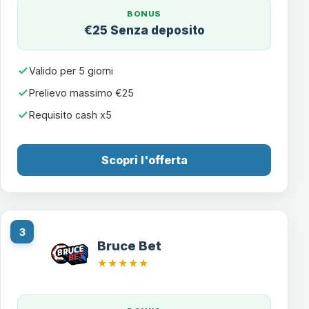
BONUS
€25 Senza deposito
Valido per 5 giorni
Prelievo massimo €25
Requisito cash x5
Scopri l'offerta
3
Bruce Bet
★★★★★