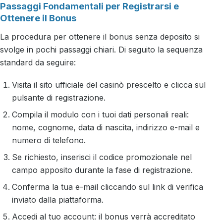
Passaggi Fondamentali per Registrarsi e
Ottenere il Bonus
La procedura per ottenere il bonus senza deposito si
svolge in pochi passaggi chiari. Di seguito la sequenza
standard da seguire:
Visita il sito ufficiale del casinò prescelto e clicca sul
pulsante di registrazione.
Compila il modulo con i tuoi dati personali reali:
nome, cognome, data di nascita, indirizzo e-mail e
numero di telefono.
Se richiesto, inserisci il codice promozionale nel
campo apposito durante la fase di registrazione.
Conferma la tua e-mail cliccando sul link di verifica
inviato dalla piattaforma.
Accedi al tuo account: il bonus verrà accreditato