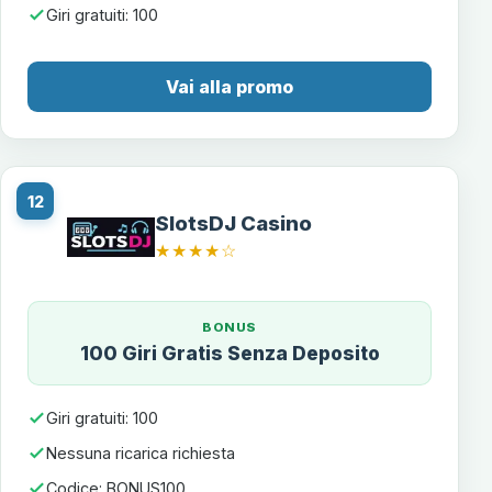
Giri gratuiti: 100
Vai alla promo
12
SlotsDJ Casino
★★★★☆
BONUS
100 Giri Gratis Senza Deposito
Giri gratuiti: 100
Nessuna ricarica richiesta
Codice: BONUS100