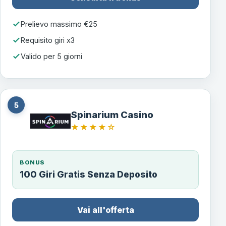
Prelievo massimo €25
Requisito giri x3
Valido per 5 giorni
5
Spinarium Casino
★★★★☆
BONUS
100 Giri Gratis Senza Deposito
Vai all'offerta