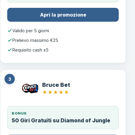
Apri la promozione
Valido per 5 giorni
Prelievo massimo €25
Requisito cash x5
3
Bruce Bet
★★★★★
BONUS
50 Giri Gratuiti su Diamond of Jungle