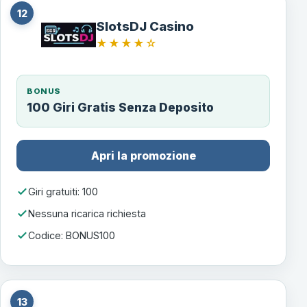
12
SlotsDJ Casino
★★★★☆
BONUS
100 Giri Gratis Senza Deposito
Apri la promozione
Giri gratuiti: 100
Nessuna ricarica richiesta
Codice: BONUS100
13