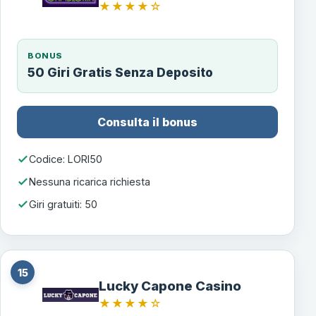
★★★★☆
BONUS
50 Giri Gratis Senza Deposito
Consulta il bonus
Codice: LORI50
Nessuna ricarica richiesta
Giri gratuiti: 50
15
Lucky Capone Casino
★★★★☆