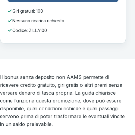
Giri gratuiti: 100
Nessuna ricarica richiesta
Codice: ZILLA100
Il bonus senza deposito non AAMS permette di
ricevere credito gratuito, giri gratis o altri premi senza
versare denaro di tasca propria. La guida chiarisce
come funziona questa promozione, dove può essere
disponibile, quali condizioni richiede e quali passaggi
servono prima di poter trasformare le eventuali vincite
in un saldo prelevabile.