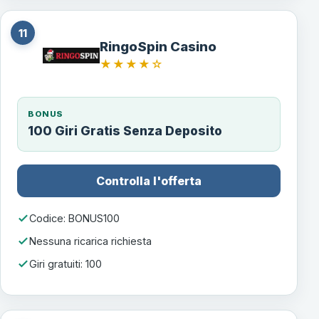
11
RingoSpin Casino
★★★★☆
BONUS
100 Giri Gratis Senza Deposito
Controlla l'offerta
Codice: BONUS100
Nessuna ricarica richiesta
Giri gratuiti: 100