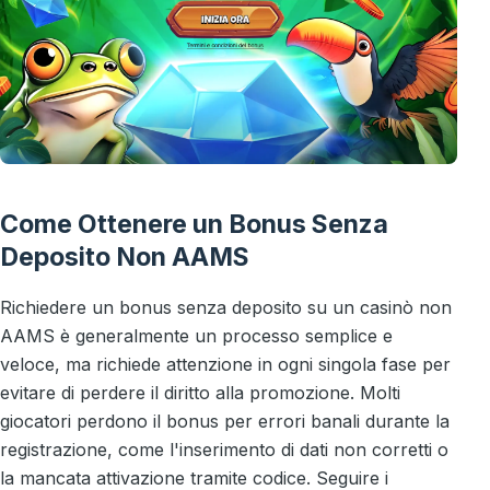
Come Ottenere un Bonus Senza
Deposito Non AAMS
Richiedere un bonus senza deposito su un casinò non
AAMS è generalmente un processo semplice e
veloce, ma richiede attenzione in ogni singola fase per
evitare di perdere il diritto alla promozione. Molti
giocatori perdono il bonus per errori banali durante la
registrazione, come l'inserimento di dati non corretti o
la mancata attivazione tramite codice. Seguire i