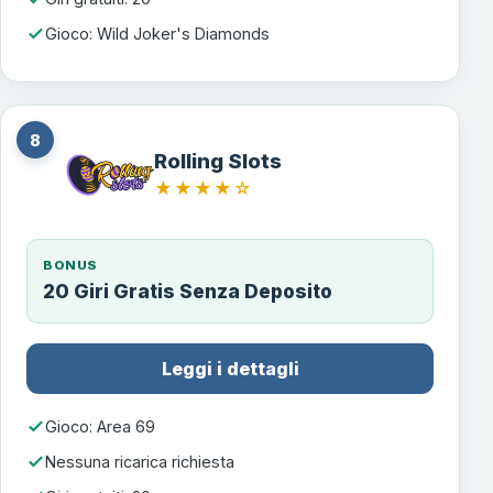
Gioco: Wild Joker's Diamonds
8
Rolling Slots
★★★★☆
BONUS
20 Giri Gratis Senza Deposito
Leggi i dettagli
Gioco: Area 69
Nessuna ricarica richiesta