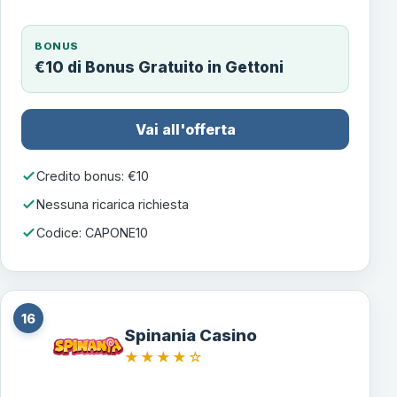
BONUS
€10 di Bonus Gratuito in Gettoni
Vai all'offerta
Credito bonus: €10
Nessuna ricarica richiesta
Codice: CAPONE10
16
Spinania Casino
★★★★☆