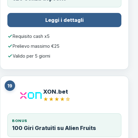
Leggi i dettagli
Requisito cash x5
Prelievo massimo €25
Valido per 5 giorni
19
XON.bet
★★★★☆
BONUS
100 Giri Gratuiti su Alien Fruits