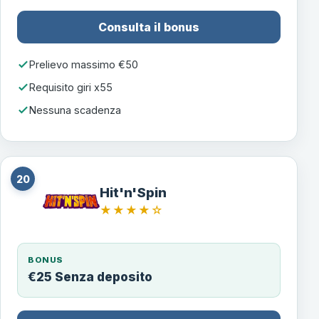
Consulta il bonus
Prelievo massimo €50
Requisito giri x55
Nessuna scadenza
20
Hit'n'Spin
★★★★☆
BONUS
€25 Senza deposito