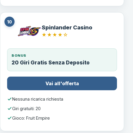
10
Spinlander Casino
★★★★☆
BONUS
20 Giri Gratis Senza Deposito
Vai all'offerta
Nessuna ricarica richiesta
Giri gratuiti: 20
Gioco: Fruit Empire