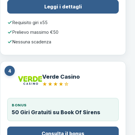
Leggi i dettagli
Requisito giri x55
Prelievo massimo €50
Nessuna scadenza
4
Verde Casino
★★★★☆
BONUS
50 Giri Gratuiti su Book Of Sirens
Consulta il bonus