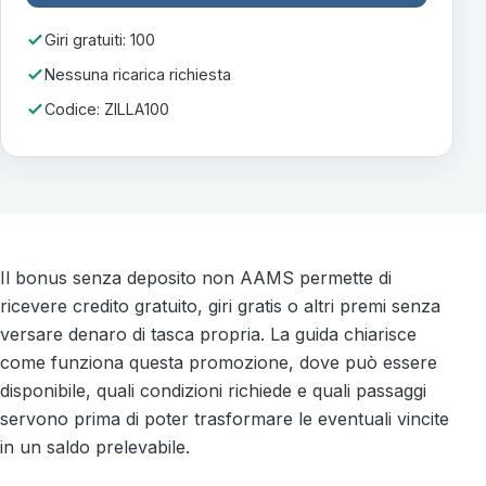
Giri gratuiti: 100
Nessuna ricarica richiesta
Codice: ZILLA100
Il bonus senza deposito non AAMS permette di
ricevere credito gratuito, giri gratis o altri premi senza
versare denaro di tasca propria. La guida chiarisce
come funziona questa promozione, dove può essere
disponibile, quali condizioni richiede e quali passaggi
servono prima di poter trasformare le eventuali vincite
in un saldo prelevabile.