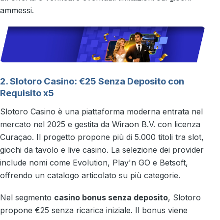
ammessi.
2. Slotoro Casino: €25 Senza Deposito con
Requisito x5
Slotoro Casino è una piattaforma moderna entrata nel
mercato nel 2025 e gestita da Wiraon B.V. con licenza
Curaçao. Il progetto propone più di 5.000 titoli tra slot,
giochi da tavolo e live casino. La selezione dei provider
include nomi come Evolution, Play'n GO e Betsoft,
offrendo un catalogo articolato su più categorie.
Nel segmento
casino bonus senza deposito
, Slotoro
propone €25 senza ricarica iniziale. Il bonus viene