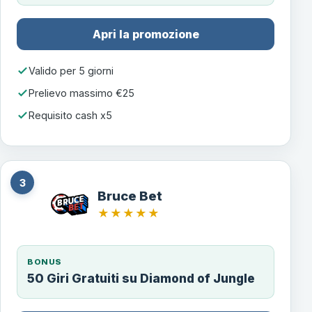
Apri la promozione
Valido per 5 giorni
Prelievo massimo €25
Requisito cash x5
3
Bruce Bet
★★★★★
BONUS
50 Giri Gratuiti su Diamond of Jungle