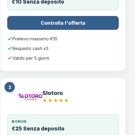
€10 Senza deposito
Controlla l'offerta
Prelievo massimo €10
Requisito cash x5
Valido per 5 giorni
2
Slotoro
★★★★★
BONUS
€25 Senza deposito