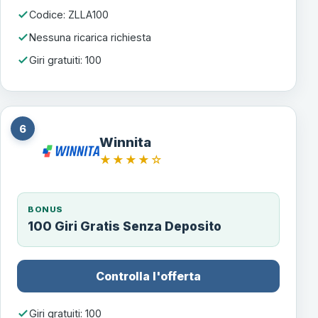
Codice: ZLLA100
Nessuna ricarica richiesta
Giri gratuiti: 100
6
Winnita
★★★★☆
BONUS
100 Giri Gratis Senza Deposito
Controlla l'offerta
Giri gratuiti: 100