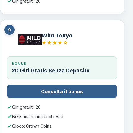
Giri gratuiti: 20
9
Wild Tokyo
★★★★☆
BONUS
20 Giri Gratis Senza Deposito
Consulta il bonus
Giri gratuiti: 20
Nessuna ricarica richiesta
Gioco: Crown Coins