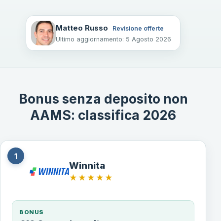
Matteo Russo
Revisione offerte
Ultimo aggiornamento: 5 Agosto 2026
Bonus senza deposito non
AAMS: classifica 2026
1
Winnita
★★★★★
BONUS