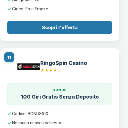
Gioco: Fruit Empire
Scopri l'offerta
11
RingoSpin Casino
★★★★☆
BONUS
100 Giri Gratis Senza Deposito
Codice: BONUS100
Nessuna ricarica richiesta