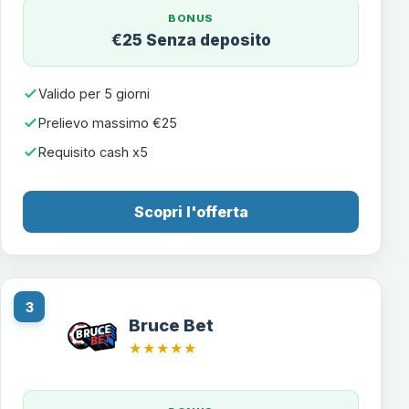
BONUS
€25 Senza deposito
Valido per 5 giorni
Prelievo massimo €25
Requisito cash x5
Scopri l'offerta
3
Bruce Bet
★★★★★