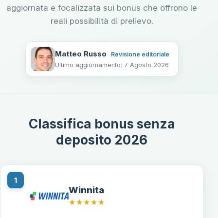
aggiornata e focalizzata sui bonus che offrono le
reali possibilità di prelievo.
Matteo Russo
Revisione editoriale
Ultimo aggiornamento: 7 Agosto 2026
Classifica bonus senza
deposito 2026
1
Winnita
★★★★★