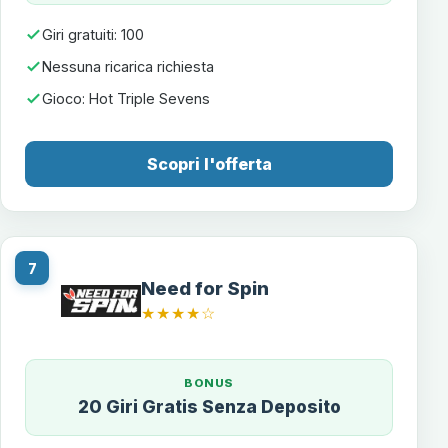
Giri gratuiti: 100
Nessuna ricarica richiesta
Gioco: Hot Triple Sevens
Scopri l'offerta
7
Need for Spin
★★★★☆
BONUS
20 Giri Gratis Senza Deposito