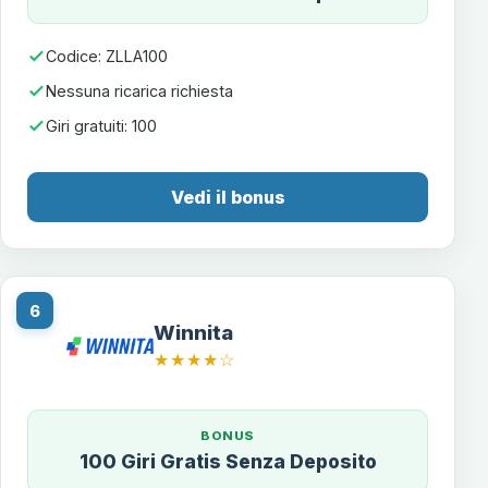
Codice: ZLLA100
Nessuna ricarica richiesta
Giri gratuiti: 100
Vedi il bonus
6
Winnita
★★★★☆
BONUS
100 Giri Gratis Senza Deposito