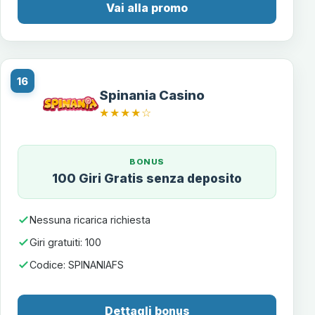
Vai alla promo
16
Spinania Casino
★★★★☆
BONUS
100 Giri Gratis senza deposito
Nessuna ricarica richiesta
Giri gratuiti: 100
Codice: SPINANIAFS
Dettagli bonus