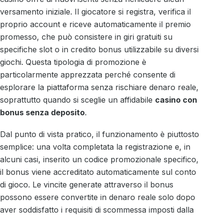
versamento iniziale. Il giocatore si registra, verifica il
proprio account e riceve automaticamente il premio
promesso, che può consistere in giri gratuiti su
specifiche slot o in credito bonus utilizzabile su diversi
giochi. Questa tipologia di promozione è
particolarmente apprezzata perché consente di
esplorare la piattaforma senza rischiare denaro reale,
soprattutto quando si sceglie un affidabile
casino con
bonus senza deposito
.
Dal punto di vista pratico, il funzionamento è piuttosto
semplice: una volta completata la registrazione e, in
alcuni casi, inserito un codice promozionale specifico,
il bonus viene accreditato automaticamente sul conto
di gioco. Le vincite generate attraverso il bonus
possono essere convertite in denaro reale solo dopo
aver soddisfatto i requisiti di scommessa imposti dalla