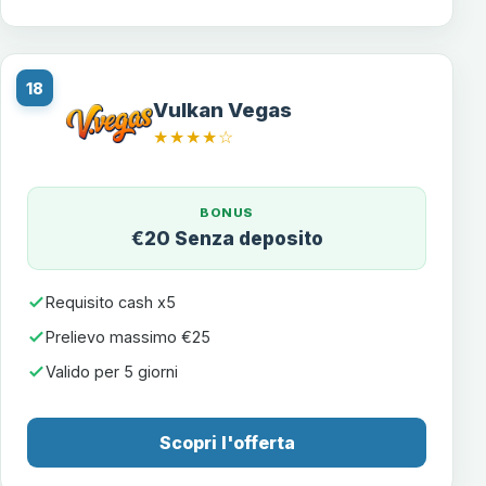
18
Vulkan Vegas
★★★★☆
BONUS
€20 Senza deposito
Requisito cash x5
Prelievo massimo €25
Valido per 5 giorni
Scopri l'offerta