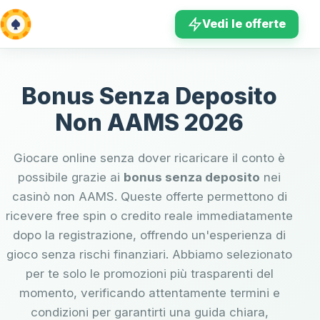
Vedi le offerte
Bonus Senza Deposito
Non AAMS 2026
Giocare online senza dover ricaricare il conto è
possibile grazie ai
bonus senza deposito
nei
casinò non AAMS. Queste offerte permettono di
ricevere free spin o credito reale immediatamente
dopo la registrazione, offrendo un'esperienza di
gioco senza rischi finanziari. Abbiamo selezionato
per te solo le promozioni più trasparenti del
momento, verificando attentamente termini e
condizioni per garantirti una guida chiara,