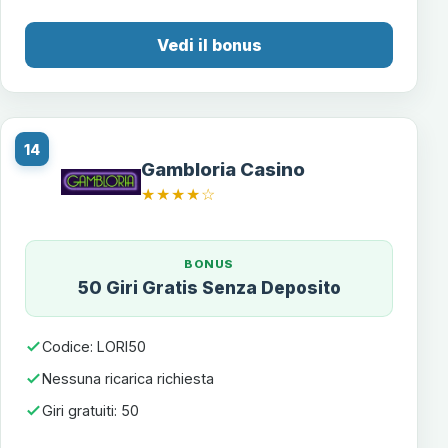
Vedi il bonus
14
Gambloria Casino
★★★★☆
BONUS
50 Giri Gratis Senza Deposito
Codice: LORI50
Nessuna ricarica richiesta
Giri gratuiti: 50