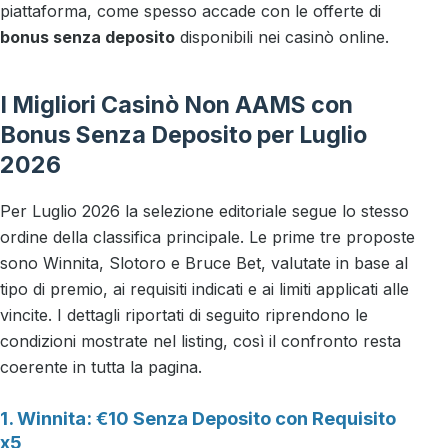
piattaforma, come spesso accade con le offerte di
bonus senza deposito
disponibili nei casinò online.
I Migliori Casinò Non AAMS con
Bonus Senza Deposito per Luglio
2026
Per Luglio 2026 la selezione editoriale segue lo stesso
ordine della classifica principale. Le prime tre proposte
sono Winnita, Slotoro e Bruce Bet, valutate in base al
tipo di premio, ai requisiti indicati e ai limiti applicati alle
vincite. I dettagli riportati di seguito riprendono le
condizioni mostrate nel listing, così il confronto resta
coerente in tutta la pagina.
1. Winnita: €10 Senza Deposito con Requisito
x5