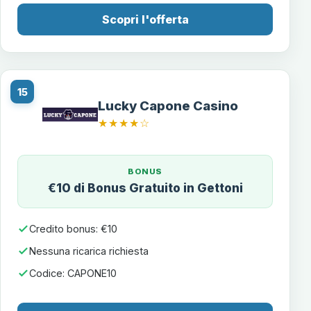
Scopri l'offerta
15
Lucky Capone Casino
★★★★☆
BONUS
€10 di Bonus Gratuito in Gettoni
Credito bonus: €10
Nessuna ricarica richiesta
Codice: CAPONE10