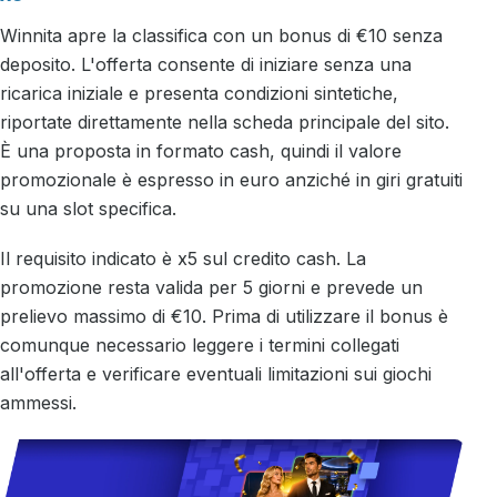
Winnita apre la classifica con un bonus di €10 senza
deposito. L'offerta consente di iniziare senza una
ricarica iniziale e presenta condizioni sintetiche,
riportate direttamente nella scheda principale del sito.
È una proposta in formato cash, quindi il valore
promozionale è espresso in euro anziché in giri gratuiti
su una slot specifica.
Il requisito indicato è x5 sul credito cash. La
promozione resta valida per 5 giorni e prevede un
prelievo massimo di €10. Prima di utilizzare il bonus è
comunque necessario leggere i termini collegati
all'offerta e verificare eventuali limitazioni sui giochi
ammessi.