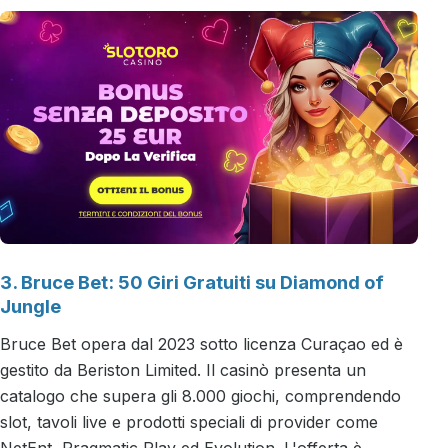
3. Bruce Bet: 50 Giri Gratuiti su Diamond of
Jungle
Bruce Bet opera dal 2023 sotto licenza Curaçao ed è
gestito da Beriston Limited. Il casinò presenta un
catalogo che supera gli 8.000 giochi, comprendendo
slot, tavoli live e prodotti speciali di provider come
NetEnt, Pragmatic Play ed Evolution. L'offerta è