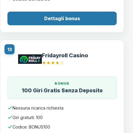
Dettagli bonus
13
Fridayroll Casino
★★★★☆
BONUS
100 Giri Gratis Senza Deposito
Nessuna ricarica richiesta
Giri gratuiti: 100
Codice: BONUS100