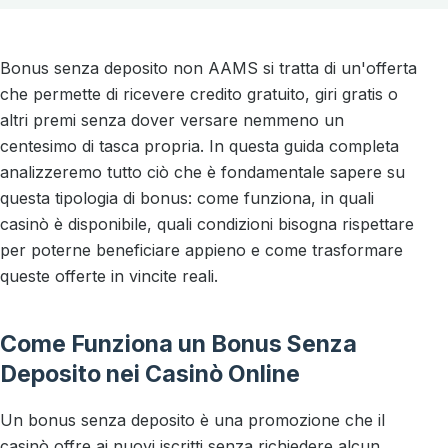
Bonus senza deposito non AAMS si tratta di un'offerta
che permette di ricevere credito gratuito, giri gratis o
altri premi senza dover versare nemmeno un
centesimo di tasca propria. In questa guida completa
analizzeremo tutto ciò che è fondamentale sapere su
questa tipologia di bonus: come funziona, in quali
casinò è disponibile, quali condizioni bisogna rispettare
per poterne beneficiare appieno e come trasformare
queste offerte in vincite reali.
Come Funziona un Bonus Senza
Deposito nei Casinò Online
Un bonus senza deposito è una promozione che il
casinò offre ai nuovi iscritti senza richiedere alcun