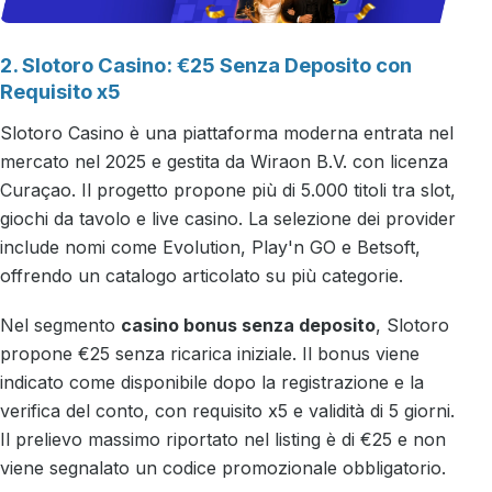
2. Slotoro Casino: €25 Senza Deposito con
Requisito x5
Slotoro Casino è una piattaforma moderna entrata nel
mercato nel 2025 e gestita da Wiraon B.V. con licenza
Curaçao. Il progetto propone più di 5.000 titoli tra slot,
giochi da tavolo e live casino. La selezione dei provider
include nomi come Evolution, Play'n GO e Betsoft,
offrendo un catalogo articolato su più categorie.
Nel segmento
casino bonus senza deposito
, Slotoro
propone €25 senza ricarica iniziale. Il bonus viene
indicato come disponibile dopo la registrazione e la
verifica del conto, con requisito x5 e validità di 5 giorni.
Il prelievo massimo riportato nel listing è di €25 e non
viene segnalato un codice promozionale obbligatorio.