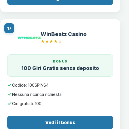
17
WinBeatz Casino
★★★★☆
BONUS
100 Giri Gratis senza deposito
Codice: 100SPINS4
Nessuna ricarica richiesta
Giri gratuiti: 100
Vedi il bonus