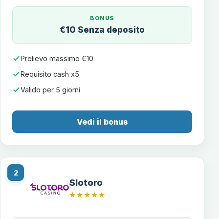
BONUS
€10 Senza deposito
Prelievo massimo €10
Requisito cash x5
Valido per 5 giorni
Vedi il bonus
2
Slotoro
★★★★★