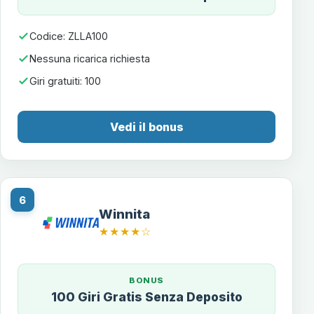
Codice: ZLLA100
Nessuna ricarica richiesta
Giri gratuiti: 100
Vedi il bonus
6
Winnita
★★★★☆
BONUS
100 Giri Gratis Senza Deposito