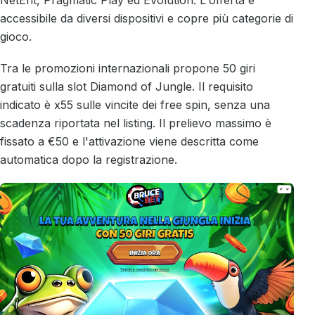
accessibile da diversi dispositivi e copre più categorie di
gioco.
Tra le promozioni internazionali propone 50 giri
gratuiti sulla slot Diamond of Jungle. Il requisito
indicato è x55 sulle vincite dei free spin, senza una
scadenza riportata nel listing. Il prelievo massimo è
fissato a €50 e l'attivazione viene descritta come
automatica dopo la registrazione.