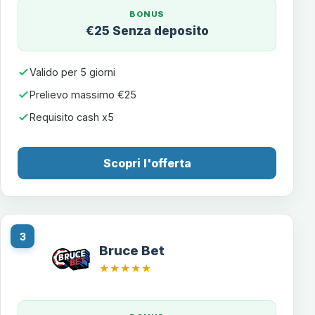
BONUS
€25 Senza deposito
Valido per 5 giorni
Prelievo massimo €25
Requisito cash x5
Scopri l'offerta
3
Bruce Bet
★★★★★