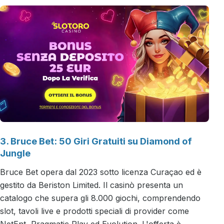
3. Bruce Bet: 50 Giri Gratuiti su Diamond of
Jungle
Bruce Bet opera dal 2023 sotto licenza Curaçao ed è
gestito da Beriston Limited. Il casinò presenta un
catalogo che supera gli 8.000 giochi, comprendendo
slot, tavoli live e prodotti speciali di provider come
NetEnt, Pragmatic Play ed Evolution. L'offerta è