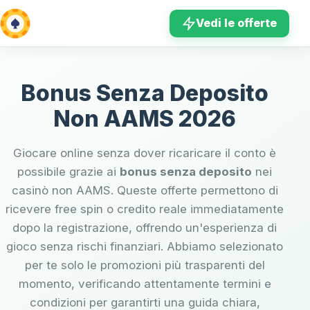
Vedi le offerte
Bonus Senza Deposito
Non AAMS 2026
Giocare online senza dover ricaricare il conto è
possibile grazie ai
bonus senza deposito
nei
casinò non AAMS. Queste offerte permettono di
ricevere free spin o credito reale immediatamente
dopo la registrazione, offrendo un'esperienza di
gioco senza rischi finanziari. Abbiamo selezionato
per te solo le promozioni più trasparenti del
momento, verificando attentamente termini e
condizioni per garantirti una guida chiara,