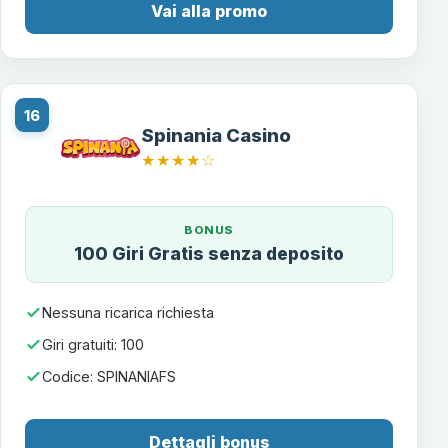
Vai alla promo
16
Spinania Casino
★★★★☆
BONUS
100 Giri Gratis senza deposito
Nessuna ricarica richiesta
Giri gratuiti: 100
Codice: SPINANIAFS
Dettagli bonus