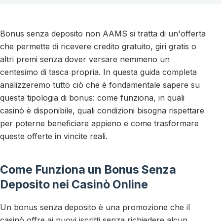
Bonus senza deposito non AAMS si tratta di un'offerta
che permette di ricevere credito gratuito, giri gratis o
altri premi senza dover versare nemmeno un
centesimo di tasca propria. In questa guida completa
analizzeremo tutto ciò che è fondamentale sapere su
questa tipologia di bonus: come funziona, in quali
casinò è disponibile, quali condizioni bisogna rispettare
per poterne beneficiare appieno e come trasformare
queste offerte in vincite reali.
Come Funziona un Bonus Senza
Deposito nei Casinò Online
Un bonus senza deposito è una promozione che il
casinò offre ai nuovi iscritti senza richiedere alcun