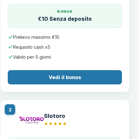
BONUS
€10 Senza deposito
Prelievo massimo €10
Requisito cash x5
Valido per 5 giorni
Vedi il bonus
2
Slotoro
★★★★★