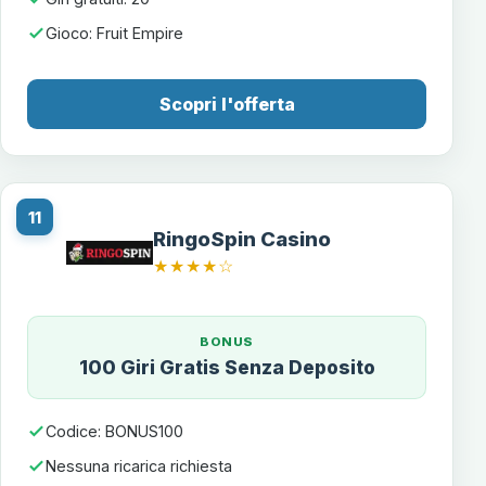
Gioco: Fruit Empire
Scopri l'offerta
11
RingoSpin Casino
★★★★☆
BONUS
100 Giri Gratis Senza Deposito
Codice: BONUS100
Nessuna ricarica richiesta