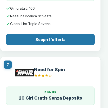
Giri gratuiti: 100
Nessuna ricarica richiesta
Gioco: Hot Triple Sevens
Scopri l'offerta
7
Need for Spin
★★★★☆
BONUS
20 Giri Gratis Senza Deposito