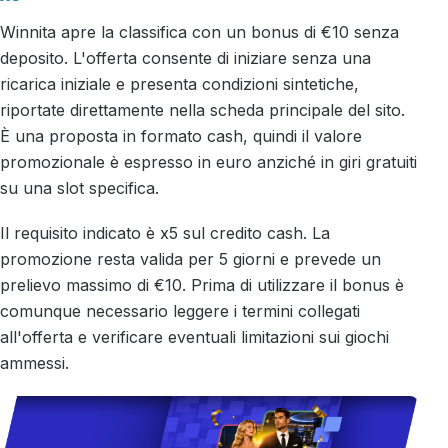
Winnita apre la classifica con un bonus di €10 senza
deposito. L'offerta consente di iniziare senza una
ricarica iniziale e presenta condizioni sintetiche,
riportate direttamente nella scheda principale del sito.
È una proposta in formato cash, quindi il valore
promozionale è espresso in euro anziché in giri gratuiti
su una slot specifica.
Il requisito indicato è x5 sul credito cash. La
promozione resta valida per 5 giorni e prevede un
prelievo massimo di €10. Prima di utilizzare il bonus è
comunque necessario leggere i termini collegati
all'offerta e verificare eventuali limitazioni sui giochi
ammessi.