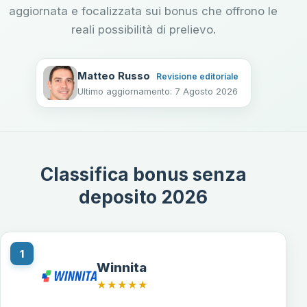
aggiornata e focalizzata sui bonus che offrono le
reali possibilità di prelievo.
Matteo Russo
Revisione editoriale
Ultimo aggiornamento: 7 Agosto 2026
Classifica bonus senza
deposito 2026
1
Winnita
★★★★★