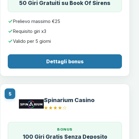
50 Giri Gratuiti su Book Of Sirens
Prelievo massimo €25
Requisito giri x3
Valido per 5 giorni
Dettagli bonus
5
Spinarium Casino
★★★★☆
BONUS
100 Giri Gratis Senza Deposito