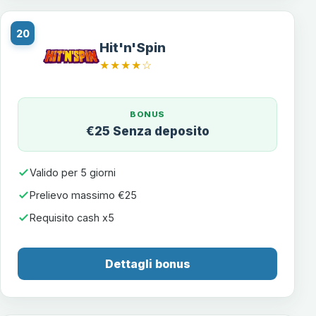
20
Hit'n'Spin
★★★★☆
BONUS
€25 Senza deposito
Valido per 5 giorni
Prelievo massimo €25
Requisito cash x5
Dettagli bonus