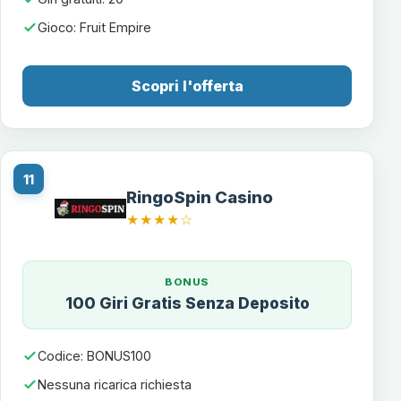
Gioco: Fruit Empire
Scopri l'offerta
11
RingoSpin Casino
★★★★☆
BONUS
100 Giri Gratis Senza Deposito
Codice: BONUS100
Nessuna ricarica richiesta