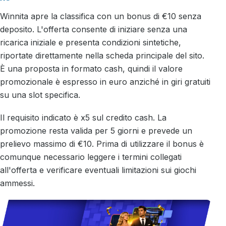
Winnita apre la classifica con un bonus di €10 senza
deposito. L'offerta consente di iniziare senza una
ricarica iniziale e presenta condizioni sintetiche,
riportate direttamente nella scheda principale del sito.
È una proposta in formato cash, quindi il valore
promozionale è espresso in euro anziché in giri gratuiti
su una slot specifica.
Il requisito indicato è x5 sul credito cash. La
promozione resta valida per 5 giorni e prevede un
prelievo massimo di €10. Prima di utilizzare il bonus è
comunque necessario leggere i termini collegati
all'offerta e verificare eventuali limitazioni sui giochi
ammessi.