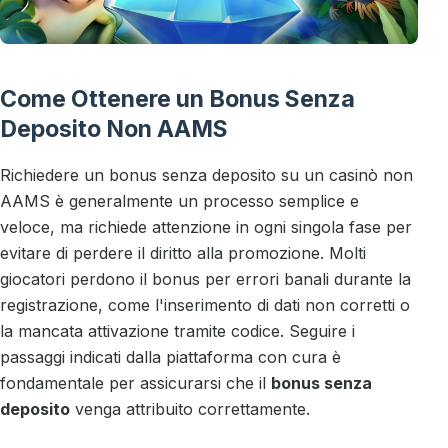
Come Ottenere un Bonus Senza
Deposito Non AAMS
Richiedere un bonus senza deposito su un casinò non
AAMS è generalmente un processo semplice e
veloce, ma richiede attenzione in ogni singola fase per
evitare di perdere il diritto alla promozione. Molti
giocatori perdono il bonus per errori banali durante la
registrazione, come l'inserimento di dati non corretti o
la mancata attivazione tramite codice. Seguire i
passaggi indicati dalla piattaforma con cura è
fondamentale per assicurarsi che il
bonus senza
deposito
venga attribuito correttamente.