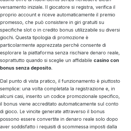
versamento iniziale. Il giocatore si registra, verifica il
proprio account e riceve automaticamente il premio
promesso, che può consistere in giri gratuiti su
specifiche slot o in credito bonus utilizzabile su diversi
giochi. Questa tipologia di promozione è
particolarmente apprezzata perché consente di
esplorare la piattaforma senza rischiare denaro reale,
soprattutto quando si sceglie un affidabile
casino con
bonus senza deposito
.
Dal punto di vista pratico, il funzionamento è piuttosto
semplice: una volta completata la registrazione e, in
alcuni casi, inserito un codice promozionale specifico,
il bonus viene accreditato automaticamente sul conto
di gioco. Le vincite generate attraverso il bonus
possono essere convertite in denaro reale solo dopo
aver soddisfatto i requisiti di scommessa imposti dalla