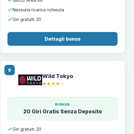
Gioco: Area 69
Nessuna ricarica richiesta
Giri gratuiti: 20
Dettagli bonus
9
Wild Tokyo
★★★★☆
BONUS
20 Giri Gratis Senza Deposito
Giri gratuiti: 20