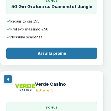
BONUS
50 Giri Gratuiti su Diamond of Jungle
Requisito giri x55
Prelievo massimo €50
Nessuna scadenza
Vai alla promo
4
Verde Casino
★★★★☆
BONUS