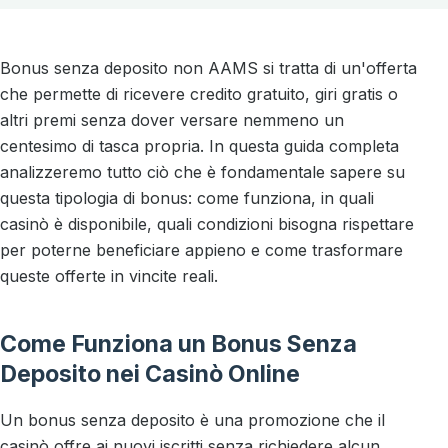
Bonus senza deposito non AAMS si tratta di un'offerta
che permette di ricevere credito gratuito, giri gratis o
altri premi senza dover versare nemmeno un
centesimo di tasca propria. In questa guida completa
analizzeremo tutto ciò che è fondamentale sapere su
questa tipologia di bonus: come funziona, in quali
casinò è disponibile, quali condizioni bisogna rispettare
per poterne beneficiare appieno e come trasformare
queste offerte in vincite reali.
Come Funziona un Bonus Senza
Deposito nei Casinò Online
Un bonus senza deposito è una promozione che il
casinò offre ai nuovi iscritti senza richiedere alcun