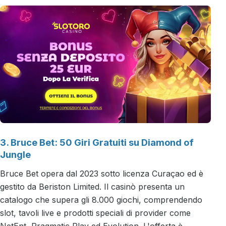
3. Bruce Bet: 50 Giri Gratuiti su Diamond of
Jungle
Bruce Bet opera dal 2023 sotto licenza Curaçao ed è
gestito da Beriston Limited. Il casinò presenta un
catalogo che supera gli 8.000 giochi, comprendendo
slot, tavoli live e prodotti speciali di provider come
NetEnt, Pragmatic Play ed Evolution. L'offerta è