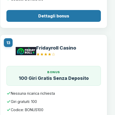
Dettagli bonus
13
Fridayroll Casino
★★★★☆
BONUS
100 Giri Gratis Senza Deposito
Nessuna ricarica richiesta
Giri gratuiti: 100
Codice: BONUS100