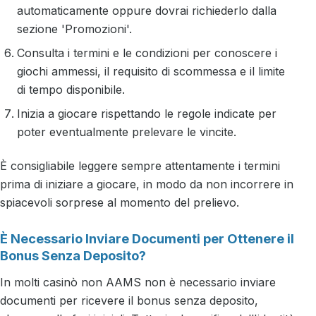
automaticamente oppure dovrai richiederlo dalla
sezione 'Promozioni'.
Consulta i termini e le condizioni per conoscere i
giochi ammessi, il requisito di scommessa e il limite
di tempo disponibile.
Inizia a giocare rispettando le regole indicate per
poter eventualmente prelevare le vincite.
È consigliabile leggere sempre attentamente i termini
prima di iniziare a giocare, in modo da non incorrere in
spiacevoli sorprese al momento del prelievo.
È Necessario Inviare Documenti per Ottenere il
Bonus Senza Deposito?
In molti casinò non AAMS non è necessario inviare
documenti per ricevere il bonus senza deposito,