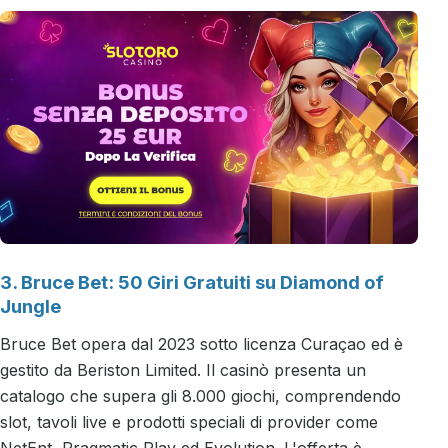
3. Bruce Bet: 50 Giri Gratuiti su Diamond of
Jungle
Bruce Bet opera dal 2023 sotto licenza Curaçao ed è
gestito da Beriston Limited. Il casinò presenta un
catalogo che supera gli 8.000 giochi, comprendendo
slot, tavoli live e prodotti speciali di provider come
NetEnt, Pragmatic Play ed Evolution. L'offerta è