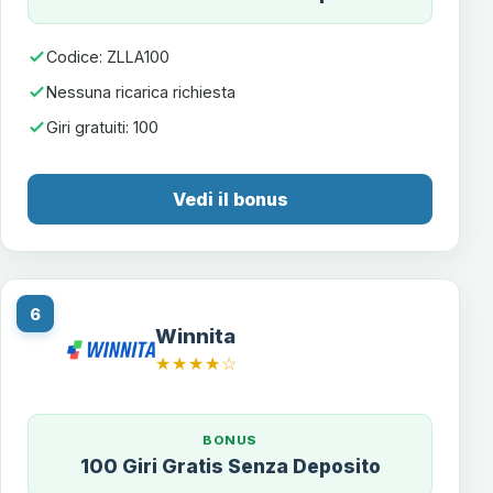
Codice: ZLLA100
Nessuna ricarica richiesta
Giri gratuiti: 100
Vedi il bonus
6
Winnita
★★★★☆
BONUS
100 Giri Gratis Senza Deposito