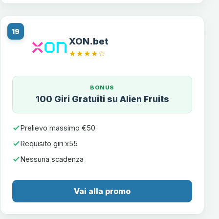
19
XON.bet
★★★★☆
BONUS
100 Giri Gratuiti su Alien Fruits
Prelievo massimo €50
Requisito giri x55
Nessuna scadenza
Vai alla promo