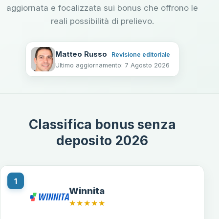
aggiornata e focalizzata sui bonus che offrono le
reali possibilità di prelievo.
Matteo Russo
Revisione editoriale
Ultimo aggiornamento: 7 Agosto 2026
Classifica bonus senza
deposito 2026
1
Winnita
★★★★★