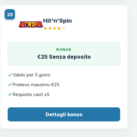
20
Hit'n'Spin
★★★★☆
BONUS
€25 Senza deposito
Valido per 5 giorni
Prelievo massimo €25
Requisito cash x5
Dettagli bonus