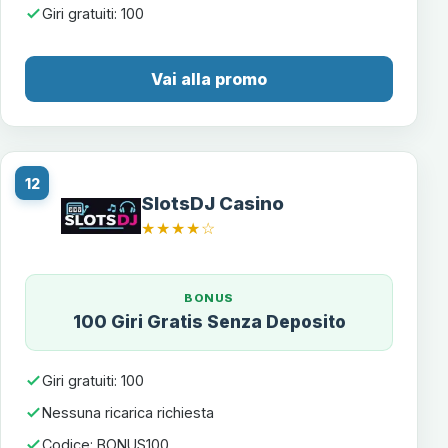
Giri gratuiti: 100
Vai alla promo
12
SlotsDJ Casino
★★★★☆
BONUS
100 Giri Gratis Senza Deposito
Giri gratuiti: 100
Nessuna ricarica richiesta
Codice: BONUS100