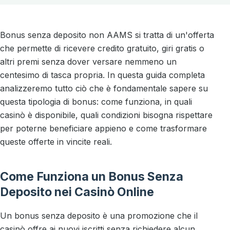
Bonus senza deposito non AAMS si tratta di un'offerta
che permette di ricevere credito gratuito, giri gratis o
altri premi senza dover versare nemmeno un
centesimo di tasca propria. In questa guida completa
analizzeremo tutto ciò che è fondamentale sapere su
questa tipologia di bonus: come funziona, in quali
casinò è disponibile, quali condizioni bisogna rispettare
per poterne beneficiare appieno e come trasformare
queste offerte in vincite reali.
Come Funziona un Bonus Senza
Deposito nei Casinò Online
Un bonus senza deposito è una promozione che il
casinò offre ai nuovi iscritti senza richiedere alcun