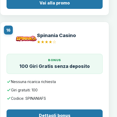
Vai alla promo
16
Spinania Casino
★★★★☆
BONUS
100 Giri Gratis senza deposito
Nessuna ricarica richiesta
Giri gratuiti: 100
Codice: SPINANIAFS
Dettagli bonus