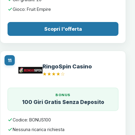
Gioco: Fruit Empire
Scopri l'offerta
11
RingoSpin Casino
★★★★☆
BONUS
100 Giri Gratis Senza Deposito
Codice: BONUS100
Nessuna ricarica richiesta