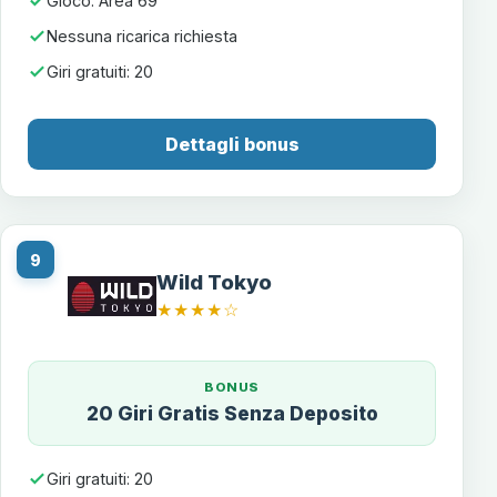
Gioco: Area 69
Nessuna ricarica richiesta
Giri gratuiti: 20
Dettagli bonus
9
Wild Tokyo
★★★★☆
BONUS
20 Giri Gratis Senza Deposito
Giri gratuiti: 20