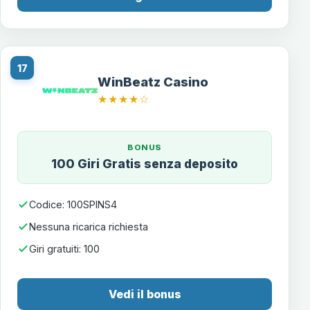
17
WinBeatz Casino
★★★★☆
BONUS
100 Giri Gratis senza deposito
Codice: 100SPINS4
Nessuna ricarica richiesta
Giri gratuiti: 100
Vedi il bonus