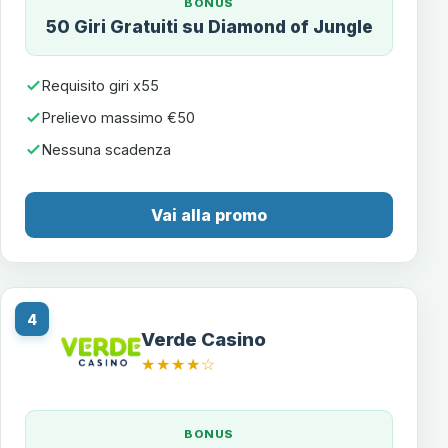
BONUS
50 Giri Gratuiti su Diamond of Jungle
Requisito giri x55
Prelievo massimo €50
Nessuna scadenza
Vai alla promo
4
Verde Casino
★★★★☆
BONUS