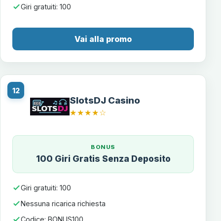
Giri gratuiti: 100
Vai alla promo
12
SlotsDJ Casino
★★★★☆
BONUS
100 Giri Gratis Senza Deposito
Giri gratuiti: 100
Nessuna ricarica richiesta
Codice: BONUS100