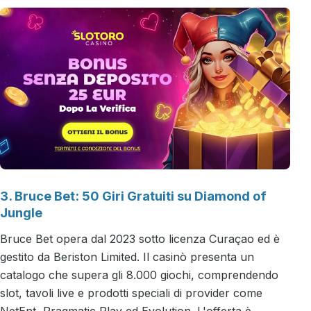
3. Bruce Bet: 50 Giri Gratuiti su Diamond of
Jungle
Bruce Bet opera dal 2023 sotto licenza Curaçao ed è
gestito da Beriston Limited. Il casinò presenta un
catalogo che supera gli 8.000 giochi, comprendendo
slot, tavoli live e prodotti speciali di provider come
NetEnt, Pragmatic Play ed Evolution. L'offerta è