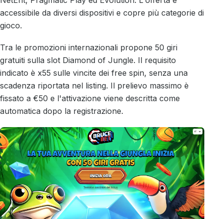
accessibile da diversi dispositivi e copre più categorie di
gioco.
Tra le promozioni internazionali propone 50 giri
gratuiti sulla slot Diamond of Jungle. Il requisito
indicato è x55 sulle vincite dei free spin, senza una
scadenza riportata nel listing. Il prelievo massimo è
fissato a €50 e l'attivazione viene descritta come
automatica dopo la registrazione.