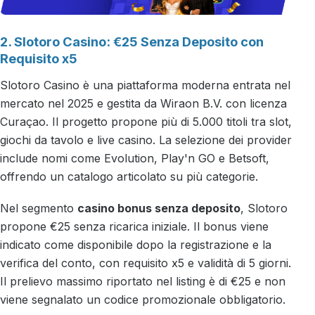
2. Slotoro Casino: €25 Senza Deposito con
Requisito x5
Slotoro Casino è una piattaforma moderna entrata nel
mercato nel 2025 e gestita da Wiraon B.V. con licenza
Curaçao. Il progetto propone più di 5.000 titoli tra slot,
giochi da tavolo e live casino. La selezione dei provider
include nomi come Evolution, Play'n GO e Betsoft,
offrendo un catalogo articolato su più categorie.
Nel segmento
casino bonus senza deposito
, Slotoro
propone €25 senza ricarica iniziale. Il bonus viene
indicato come disponibile dopo la registrazione e la
verifica del conto, con requisito x5 e validità di 5 giorni.
Il prelievo massimo riportato nel listing è di €25 e non
viene segnalato un codice promozionale obbligatorio.