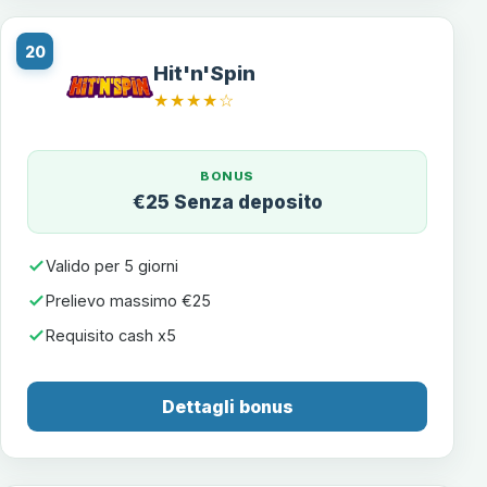
20
Hit'n'Spin
★★★★☆
BONUS
€25 Senza deposito
Valido per 5 giorni
Prelievo massimo €25
Requisito cash x5
Dettagli bonus