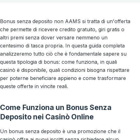
Bonus senza deposito non AAMS si tratta di un'offerta
che permette di ricevere credito gratuito, giri gratis o
altri premi senza dover versare nemmeno un
centesimo di tasca propria. In questa guida completa
analizzeremo tutto ciò che è fondamentale sapere su
questa tipologia di bonus: come funziona, in quali
casinò è disponibile, quali condizioni bisogna rispettare
per poterne beneficiare appieno e come trasformare
queste offerte in vincite reali.
Come Funziona un Bonus Senza
Deposito nei Casinò Online
Un bonus senza deposito è una promozione che il
casinò offre ai nuovi iscritti senza richiedere alcun