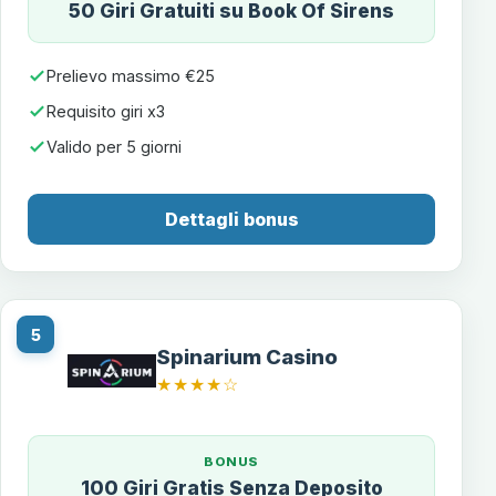
50 Giri Gratuiti su Book Of Sirens
Prelievo massimo €25
Requisito giri x3
Valido per 5 giorni
Dettagli bonus
5
Spinarium Casino
★★★★☆
BONUS
100 Giri Gratis Senza Deposito