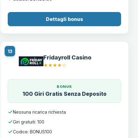
Dettagli bonus
13
Fridayroll Casino
★★★★☆
BONUS
100 Giri Gratis Senza Deposito
Nessuna ricarica richiesta
Giri gratuiti: 100
Codice: BONUS100