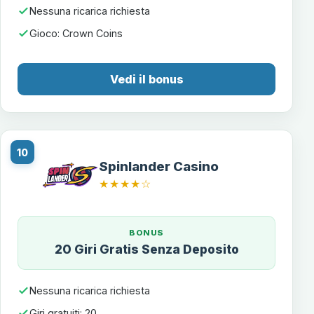
Nessuna ricarica richiesta
Gioco: Crown Coins
Vedi il bonus
10
Spinlander Casino
★★★★☆
BONUS
20 Giri Gratis Senza Deposito
Nessuna ricarica richiesta
Giri gratuiti: 20