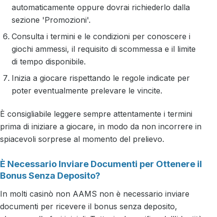
automaticamente oppure dovrai richiederlo dalla
sezione 'Promozioni'.
Consulta i termini e le condizioni per conoscere i
giochi ammessi, il requisito di scommessa e il limite
di tempo disponibile.
Inizia a giocare rispettando le regole indicate per
poter eventualmente prelevare le vincite.
È consigliabile leggere sempre attentamente i termini
prima di iniziare a giocare, in modo da non incorrere in
spiacevoli sorprese al momento del prelievo.
È Necessario Inviare Documenti per Ottenere il
Bonus Senza Deposito?
In molti casinò non AAMS non è necessario inviare
documenti per ricevere il bonus senza deposito,