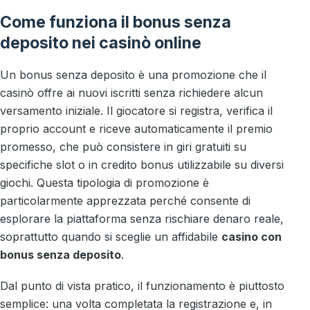
Come funziona il bonus senza
deposito nei casinò online
Un bonus senza deposito è una promozione che il
casinò offre ai nuovi iscritti senza richiedere alcun
versamento iniziale. Il giocatore si registra, verifica il
proprio account e riceve automaticamente il premio
promesso, che può consistere in giri gratuiti su
specifiche slot o in credito bonus utilizzabile su diversi
giochi. Questa tipologia di promozione è
particolarmente apprezzata perché consente di
esplorare la piattaforma senza rischiare denaro reale,
soprattutto quando si sceglie un affidabile
casino con
bonus senza deposito
.
Dal punto di vista pratico, il funzionamento è piuttosto
semplice: una volta completata la registrazione e, in