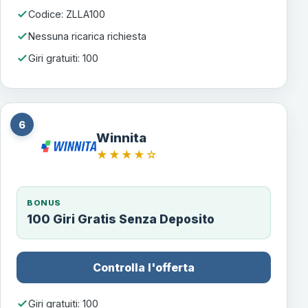
Codice: ZLLA100
Nessuna ricarica richiesta
Giri gratuiti: 100
6
Winnita
★★★★☆
BONUS
100 Giri Gratis Senza Deposito
Controlla l'offerta
Giri gratuiti: 100