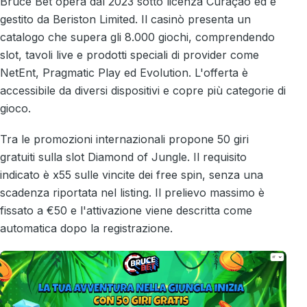
Bruce Bet opera dal 2023 sotto licenza Curaçao ed è
gestito da Beriston Limited. Il casinò presenta un
catalogo che supera gli 8.000 giochi, comprendendo
slot, tavoli live e prodotti speciali di provider come
NetEnt, Pragmatic Play ed Evolution. L'offerta è
accessibile da diversi dispositivi e copre più categorie di
gioco.
Tra le promozioni internazionali propone 50 giri
gratuiti sulla slot Diamond of Jungle. Il requisito
indicato è x55 sulle vincite dei free spin, senza una
scadenza riportata nel listing. Il prelievo massimo è
fissato a €50 e l'attivazione viene descritta come
automatica dopo la registrazione.