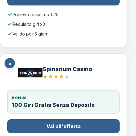
Prelievo massimo €25
Requisito giri x3
Valido per 5 giorni
5
Spinarium Casino
★★★★☆
BONUS
100 Giri Gratis Senza Deposito
Vai all'offerta