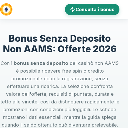
Consulta i bonus
Bonus Senza Deposito
Non AAMS: Offerte 2026
Con i
bonus senza deposito
dei casinò non AAMS
è possibile ricevere free spin o credito
promozionale dopo la registrazione, senza
effettuare una ricarica. La selezione confronta
valore dell'offerta, requisiti di puntata, durata e
tetto alle vincite, così da distinguere rapidamente le
promozioni con condizioni più leggibili. Le schede
mostrano i dati essenziali, mentre la guida spiega
quando il saldo ottenuto può diventare prelevabile.