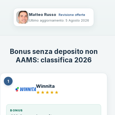
Matteo Russo
Revisione offerte
Ultimo aggiornamento: 5 Agosto 2026
Bonus senza deposito non
AAMS: classifica 2026
1
Winnita
★★★★★
BONUS