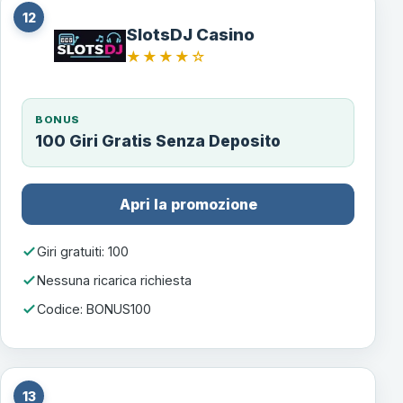
12
SlotsDJ Casino
★★★★☆
BONUS
100 Giri Gratis Senza Deposito
Apri la promozione
Giri gratuiti: 100
Nessuna ricarica richiesta
Codice: BONUS100
13