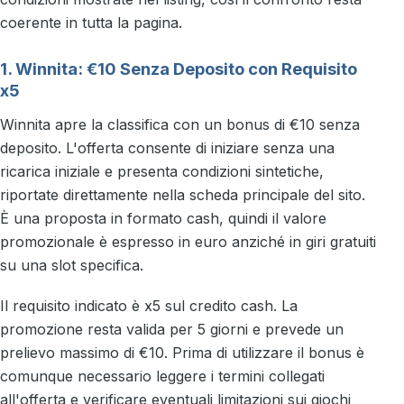
coerente in tutta la pagina.
1. Winnita: €10 Senza Deposito con Requisito
x5
Winnita apre la classifica con un bonus di €10 senza
deposito. L'offerta consente di iniziare senza una
ricarica iniziale e presenta condizioni sintetiche,
riportate direttamente nella scheda principale del sito.
È una proposta in formato cash, quindi il valore
promozionale è espresso in euro anziché in giri gratuiti
su una slot specifica.
Il requisito indicato è x5 sul credito cash. La
promozione resta valida per 5 giorni e prevede un
prelievo massimo di €10. Prima di utilizzare il bonus è
comunque necessario leggere i termini collegati
all'offerta e verificare eventuali limitazioni sui giochi