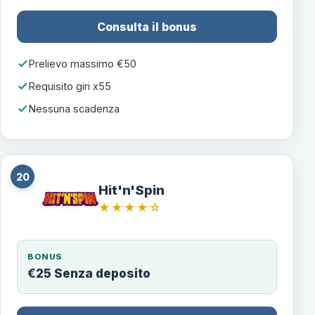
Consulta il bonus
Prelievo massimo €50
Requisito giri x55
Nessuna scadenza
20
Hit'n'Spin
★★★★☆
BONUS
€25 Senza deposito