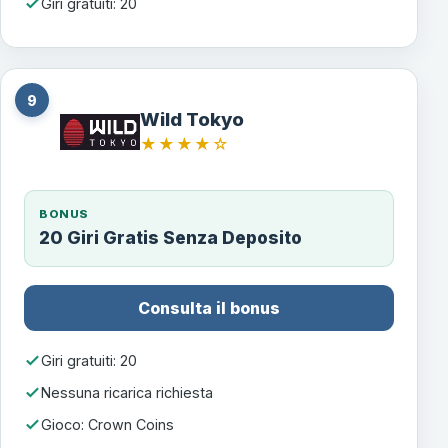
Giri gratuiti: 20
9
Wild Tokyo
★★★★☆
BONUS
20 Giri Gratis Senza Deposito
Consulta il bonus
Giri gratuiti: 20
Nessuna ricarica richiesta
Gioco: Crown Coins