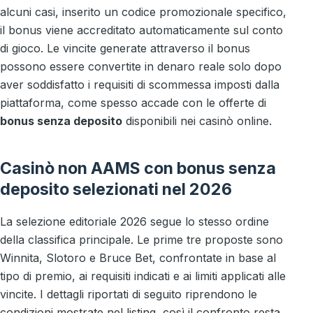
alcuni casi, inserito un codice promozionale specifico,
il bonus viene accreditato automaticamente sul conto
di gioco. Le vincite generate attraverso il bonus
possono essere convertite in denaro reale solo dopo
aver soddisfatto i requisiti di scommessa imposti dalla
piattaforma, come spesso accade con le offerte di
bonus senza deposito
disponibili nei casinò online.
Casinò non AAMS con bonus senza
deposito selezionati nel 2026
La selezione editoriale 2026 segue lo stesso ordine
della classifica principale. Le prime tre proposte sono
Winnita, Slotoro e Bruce Bet, confrontate in base al
tipo di premio, ai requisiti indicati e ai limiti applicati alle
vincite. I dettagli riportati di seguito riprendono le
condizioni mostrate nel listing, così il confronto resta