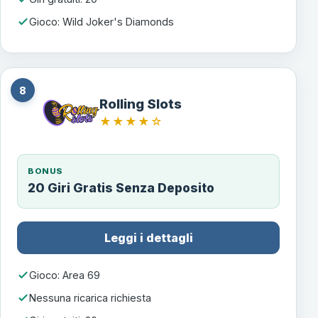
Gioco: Wild Joker's Diamonds
8
Rolling Slots
★★★★☆
BONUS
20 Giri Gratis Senza Deposito
Leggi i dettagli
Gioco: Area 69
Nessuna ricarica richiesta