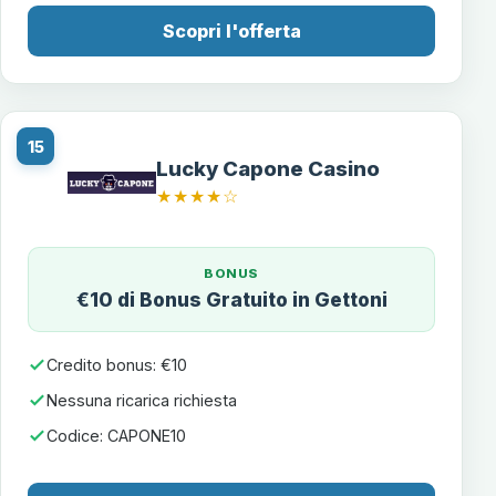
Scopri l'offerta
15
Lucky Capone Casino
★★★★☆
BONUS
€10 di Bonus Gratuito in Gettoni
Credito bonus: €10
Nessuna ricarica richiesta
Codice: CAPONE10