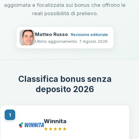
aggiornata e focalizzata sui bonus che offrono le
reali possibilità di prelievo.
Matteo Russo
Revisione editoriale
Ultimo aggiornamento: 7 Agosto 2026
Classifica bonus senza
deposito 2026
1
Winnita
★★★★★