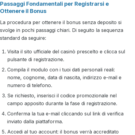
Passaggi Fondamentali per Registrarsi e
Ottenere il Bonus
La procedura per ottenere il bonus senza deposito si
svolge in pochi passaggi chiari. Di seguito la sequenza
standard da seguire:
Visita il sito ufficiale del casinò prescelto e clicca sul
pulsante di registrazione.
Compila il modulo con i tuoi dati personali reali:
nome, cognome, data di nascita, indirizzo e-mail e
numero di telefono.
Se richiesto, inserisci il codice promozionale nel
campo apposito durante la fase di registrazione.
Conferma la tua e-mail cliccando sul link di verifica
inviato dalla piattaforma.
Accedi al tuo account: il bonus verrà accreditato