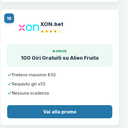
19
XON.bet
★★★★☆
BONUS
100 Giri Gratuiti su Alien Fruits
Prelievo massimo €50
Requisito giri x55
Nessuna scadenza
Vai alla promo