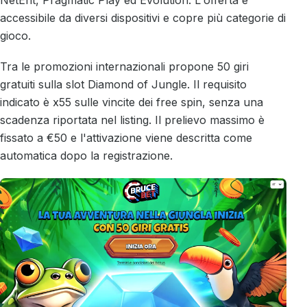
accessibile da diversi dispositivi e copre più categorie di
gioco.
Tra le promozioni internazionali propone 50 giri
gratuiti sulla slot Diamond of Jungle. Il requisito
indicato è x55 sulle vincite dei free spin, senza una
scadenza riportata nel listing. Il prelievo massimo è
fissato a €50 e l'attivazione viene descritta come
automatica dopo la registrazione.