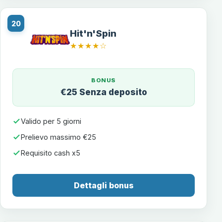
20
Hit'n'Spin
★★★★☆
BONUS
€25 Senza deposito
Valido per 5 giorni
Prelievo massimo €25
Requisito cash x5
Dettagli bonus