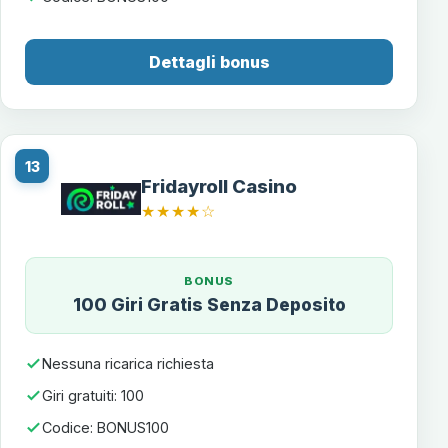
Dettagli bonus
13
Fridayroll Casino
★★★★☆
BONUS
100 Giri Gratis Senza Deposito
Nessuna ricarica richiesta
Giri gratuiti: 100
Codice: BONUS100