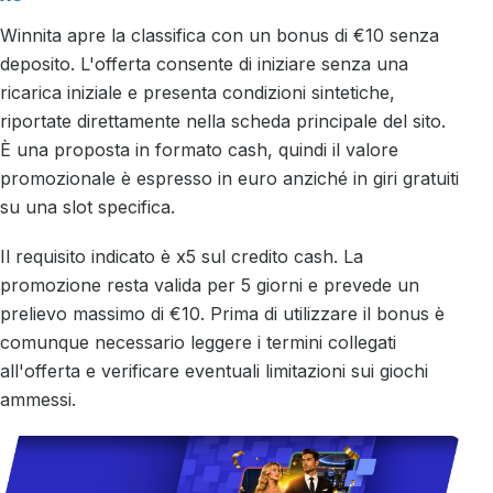
Winnita apre la classifica con un bonus di €10 senza
deposito. L'offerta consente di iniziare senza una
ricarica iniziale e presenta condizioni sintetiche,
riportate direttamente nella scheda principale del sito.
È una proposta in formato cash, quindi il valore
promozionale è espresso in euro anziché in giri gratuiti
su una slot specifica.
Il requisito indicato è x5 sul credito cash. La
promozione resta valida per 5 giorni e prevede un
prelievo massimo di €10. Prima di utilizzare il bonus è
comunque necessario leggere i termini collegati
all'offerta e verificare eventuali limitazioni sui giochi
ammessi.