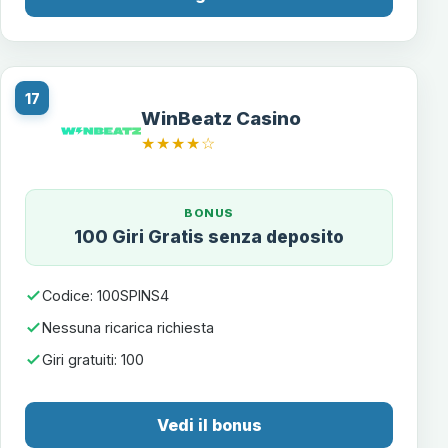
17
WinBeatz Casino
★★★★☆
BONUS
100 Giri Gratis senza deposito
Codice: 100SPINS4
Nessuna ricarica richiesta
Giri gratuiti: 100
Vedi il bonus