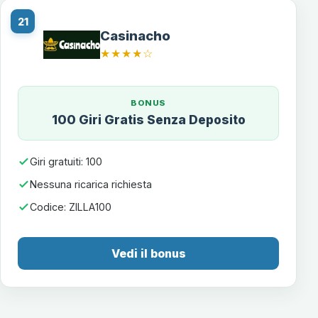
21
Casinacho
★★★★☆
BONUS
100 Giri Gratis Senza Deposito
Giri gratuiti: 100
Nessuna ricarica richiesta
Codice: ZILLA100
Vedi il bonus