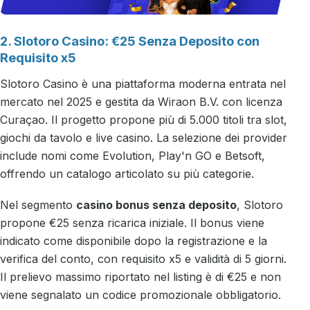
2. Slotoro Casino: €25 Senza Deposito con
Requisito x5
Slotoro Casino è una piattaforma moderna entrata nel
mercato nel 2025 e gestita da Wiraon B.V. con licenza
Curaçao. Il progetto propone più di 5.000 titoli tra slot,
giochi da tavolo e live casino. La selezione dei provider
include nomi come Evolution, Play'n GO e Betsoft,
offrendo un catalogo articolato su più categorie.
Nel segmento
casino bonus senza deposito
, Slotoro
propone €25 senza ricarica iniziale. Il bonus viene
indicato come disponibile dopo la registrazione e la
verifica del conto, con requisito x5 e validità di 5 giorni.
Il prelievo massimo riportato nel listing è di €25 e non
viene segnalato un codice promozionale obbligatorio.