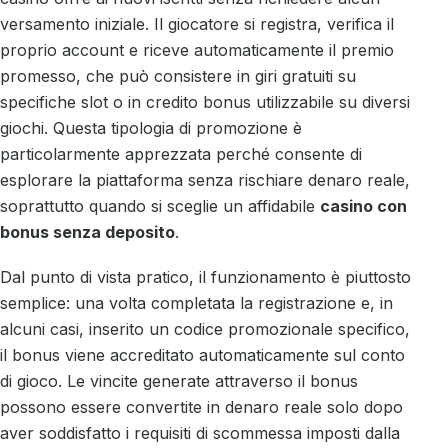
versamento iniziale. Il giocatore si registra, verifica il
proprio account e riceve automaticamente il premio
promesso, che può consistere in giri gratuiti su
specifiche slot o in credito bonus utilizzabile su diversi
giochi. Questa tipologia di promozione è
particolarmente apprezzata perché consente di
esplorare la piattaforma senza rischiare denaro reale,
soprattutto quando si sceglie un affidabile
casino con
bonus senza deposito
.
Dal punto di vista pratico, il funzionamento è piuttosto
semplice: una volta completata la registrazione e, in
alcuni casi, inserito un codice promozionale specifico,
il bonus viene accreditato automaticamente sul conto
di gioco. Le vincite generate attraverso il bonus
possono essere convertite in denaro reale solo dopo
aver soddisfatto i requisiti di scommessa imposti dalla