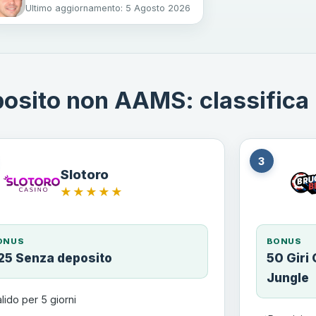
Ultimo aggiornamento: 5 Agosto 2026
osito non AAMS: classifica
3
Slotoro
★★★★★
ONUS
BONUS
25 Senza deposito
50 Giri 
Jungle
lido per 5 giorni