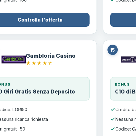
Controlla l'offerta
15
Gambloria Casino
★★★★☆
ONUS
BONUS
0 Giri Gratis Senza Deposito
€10 di B
odice: LORI50
Credito b
ssuna ricarica richiesta
Nessuna ri
ri gratuiti: 50
Codice: 