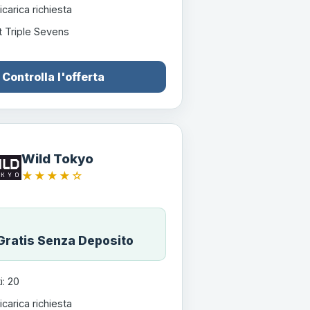
carica richiesta
t Triple Sevens
Controlla l'offerta
Wild Tokyo
★★★★☆
 Gratis Senza Deposito
i: 20
carica richiesta