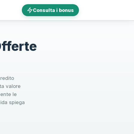
Consulta i bonus
fferte
redito
ta valore
mente le
uida spiega