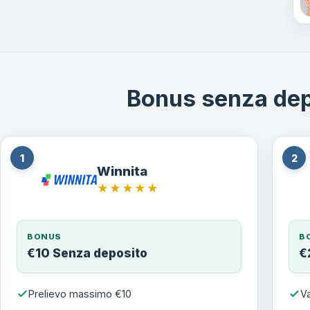
Bonus senza dep
1
2
Winnita
★★★★★
BONUS
B
€10 Senza deposito
€
Prelievo massimo €10
Va