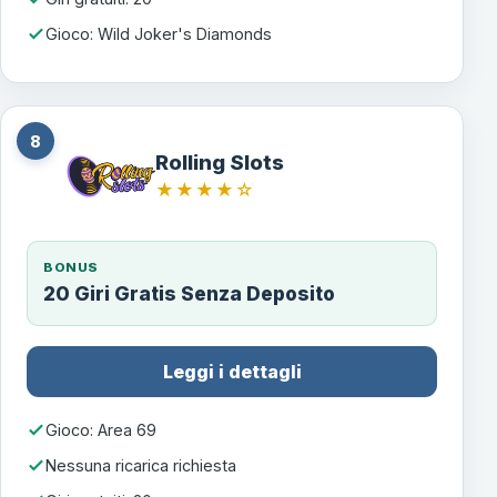
Gioco: Wild Joker's Diamonds
8
Rolling Slots
★★★★☆
BONUS
20 Giri Gratis Senza Deposito
Leggi i dettagli
Gioco: Area 69
Nessuna ricarica richiesta