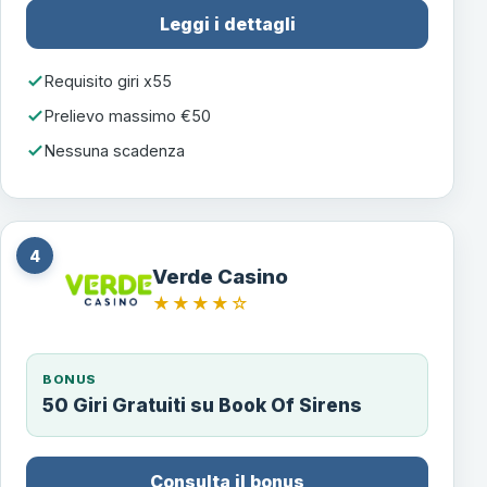
Leggi i dettagli
Requisito giri x55
Prelievo massimo €50
Nessuna scadenza
4
Verde Casino
★★★★☆
BONUS
50 Giri Gratuiti su Book Of Sirens
Consulta il bonus