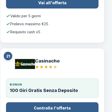
Vai all'offerta
Valido per 5 giorni
Prelievo massimo €25
Requisito cash x5
21
Casinacho
★★★★☆
BONUS
100 Giri Gratis Senza Deposito
Controlla l'offerta