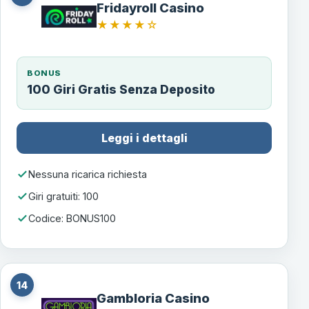
Fridayroll Casino
★★★★☆
BONUS
100 Giri Gratis Senza Deposito
Leggi i dettagli
Nessuna ricarica richiesta
Giri gratuiti: 100
Codice: BONUS100
14
Gambloria Casino