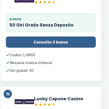
★★★★☆
BONUS
50 Giri Gratis Senza Deposito
Consulta il bonus
Codice: LORI50
Nessuna ricarica richiesta
Giri gratuiti: 50
15
Lucky Capone Casino
★★★★☆