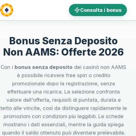
Consulta i bonus
Bonus Senza Deposito
Non AAMS: Offerte 2026
Con i
bonus senza deposito
dei casinò non AAMS
è possibile ricevere free spin o credito
promozionale dopo la registrazione, senza
effettuare una ricarica. La selezione confronta
valore dell'offerta, requisiti di puntata, durata e
tetto alle vincite, così da distinguere rapidamente le
promozioni con condizioni più leggibili. Le schede
mostrano i dati essenziali, mentre la guida spiega
quando il saldo ottenuto può diventare prelevabile.