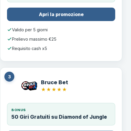
Apri la promozione
Valido per 5 giorni
Prelievo massimo €25
Requisito cash x5
3
Bruce Bet
★★★★★
BONUS
50 Giri Gratuiti su Diamond of Jungle