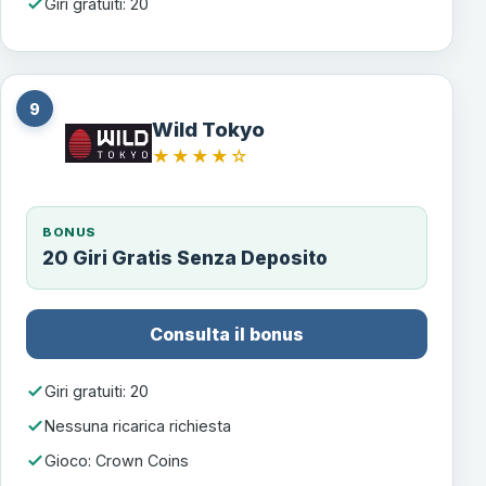
Giri gratuiti: 20
9
Wild Tokyo
★★★★☆
BONUS
20 Giri Gratis Senza Deposito
Consulta il bonus
Giri gratuiti: 20
Nessuna ricarica richiesta
Gioco: Crown Coins