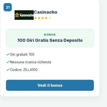
21
Casinacho
★★★★☆
BONUS
100 Giri Gratis Senza Deposito
Giri gratuiti: 100
Nessuna ricarica richiesta
Codice: ZILLA100
Vedi il bonus