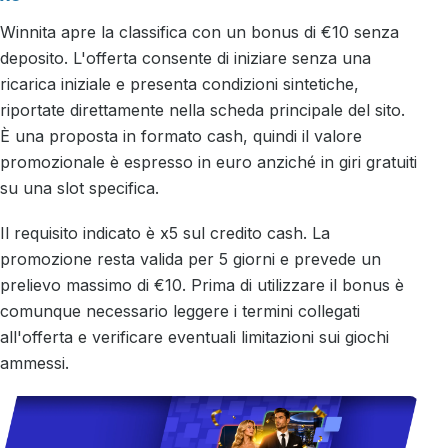
Winnita apre la classifica con un bonus di €10 senza
deposito. L'offerta consente di iniziare senza una
ricarica iniziale e presenta condizioni sintetiche,
riportate direttamente nella scheda principale del sito.
È una proposta in formato cash, quindi il valore
promozionale è espresso in euro anziché in giri gratuiti
su una slot specifica.
Il requisito indicato è x5 sul credito cash. La
promozione resta valida per 5 giorni e prevede un
prelievo massimo di €10. Prima di utilizzare il bonus è
comunque necessario leggere i termini collegati
all'offerta e verificare eventuali limitazioni sui giochi
ammessi.