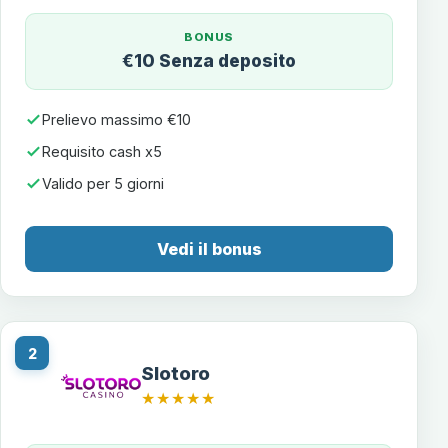
BONUS
€10 Senza deposito
Prelievo massimo €10
Requisito cash x5
Valido per 5 giorni
Vedi il bonus
2
Slotoro
★★★★★