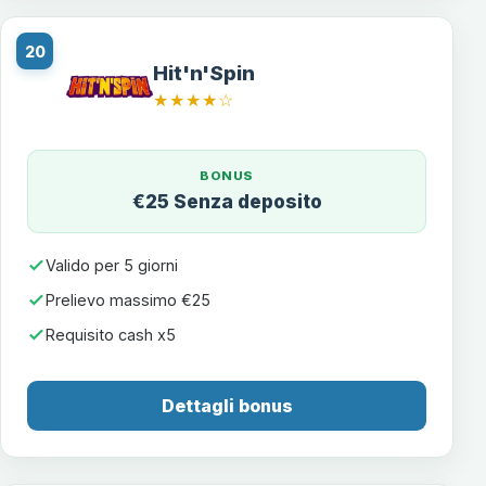
20
Hit'n'Spin
★★★★☆
BONUS
€25 Senza deposito
Valido per 5 giorni
Prelievo massimo €25
Requisito cash x5
Dettagli bonus