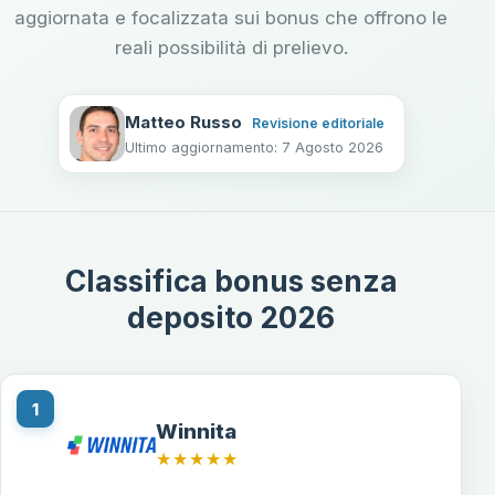
aggiornata e focalizzata sui bonus che offrono le
reali possibilità di prelievo.
Matteo Russo
Revisione editoriale
Ultimo aggiornamento: 7 Agosto 2026
Classifica bonus senza
deposito 2026
1
Winnita
★★★★★