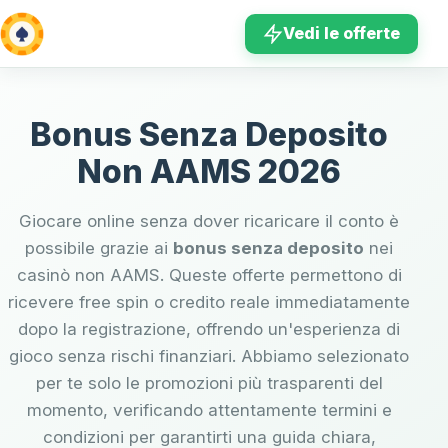
Vedi le offerte
Bonus Senza Deposito
Non AAMS 2026
Giocare online senza dover ricaricare il conto è
possibile grazie ai
bonus senza deposito
nei
casinò non AAMS. Queste offerte permettono di
ricevere free spin o credito reale immediatamente
dopo la registrazione, offrendo un'esperienza di
gioco senza rischi finanziari. Abbiamo selezionato
per te solo le promozioni più trasparenti del
momento, verificando attentamente termini e
condizioni per garantirti una guida chiara,