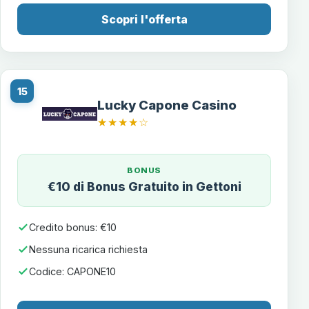
Scopri l'offerta
15
Lucky Capone Casino
★★★★☆
BONUS
€10 di Bonus Gratuito in Gettoni
Credito bonus: €10
Nessuna ricarica richiesta
Codice: CAPONE10