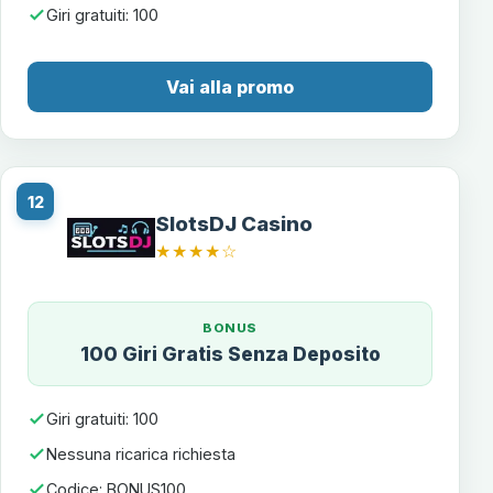
Giri gratuiti: 100
Vai alla promo
12
SlotsDJ Casino
★★★★☆
BONUS
100 Giri Gratis Senza Deposito
Giri gratuiti: 100
Nessuna ricarica richiesta
Codice: BONUS100