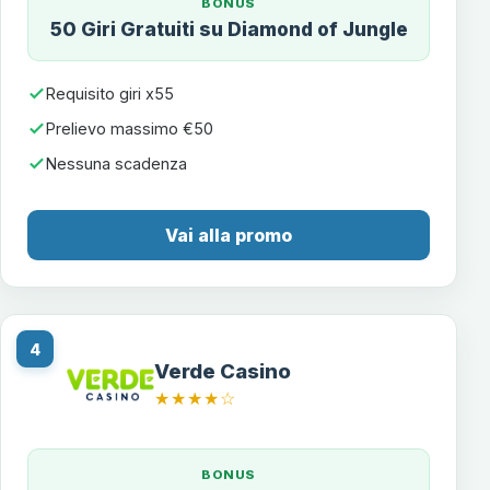
BONUS
50 Giri Gratuiti su Diamond of Jungle
Requisito giri x55
Prelievo massimo €50
Nessuna scadenza
Vai alla promo
4
Verde Casino
★★★★☆
BONUS