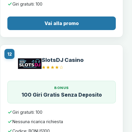
Giri gratuiti: 100
Vai alla promo
12
SlotsDJ Casino
★★★★☆
BONUS
100 Giri Gratis Senza Deposito
Giri gratuiti: 100
Nessuna ricarica richiesta
Codice: BONUS100