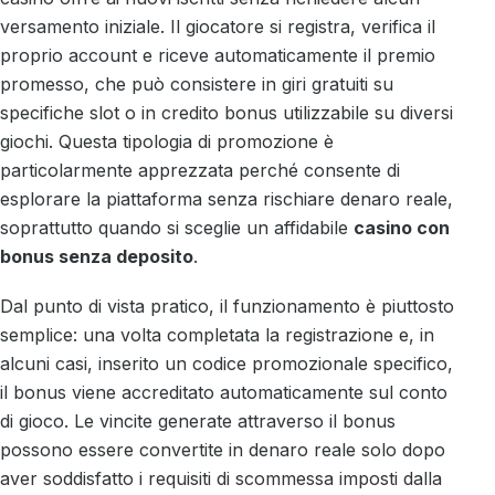
versamento iniziale. Il giocatore si registra, verifica il
proprio account e riceve automaticamente il premio
promesso, che può consistere in giri gratuiti su
specifiche slot o in credito bonus utilizzabile su diversi
giochi. Questa tipologia di promozione è
particolarmente apprezzata perché consente di
esplorare la piattaforma senza rischiare denaro reale,
soprattutto quando si sceglie un affidabile
casino con
bonus senza deposito
.
Dal punto di vista pratico, il funzionamento è piuttosto
semplice: una volta completata la registrazione e, in
alcuni casi, inserito un codice promozionale specifico,
il bonus viene accreditato automaticamente sul conto
di gioco. Le vincite generate attraverso il bonus
possono essere convertite in denaro reale solo dopo
aver soddisfatto i requisiti di scommessa imposti dalla