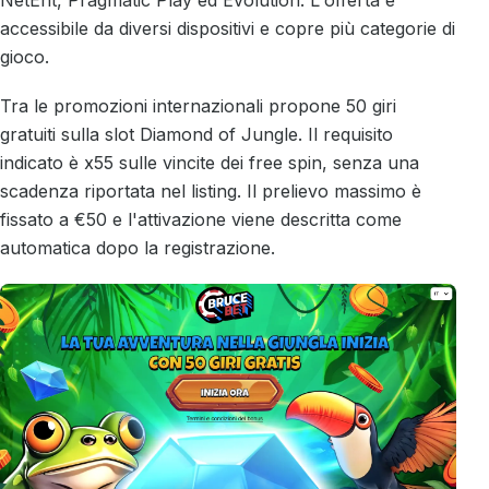
accessibile da diversi dispositivi e copre più categorie di
gioco.
Tra le promozioni internazionali propone 50 giri
gratuiti sulla slot Diamond of Jungle. Il requisito
indicato è x55 sulle vincite dei free spin, senza una
scadenza riportata nel listing. Il prelievo massimo è
fissato a €50 e l'attivazione viene descritta come
automatica dopo la registrazione.