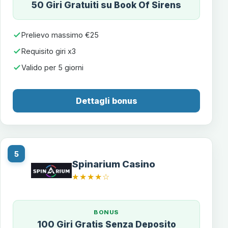
50 Giri Gratuiti su Book Of Sirens
Prelievo massimo €25
Requisito giri x3
Valido per 5 giorni
Dettagli bonus
5
Spinarium Casino
★★★★☆
BONUS
100 Giri Gratis Senza Deposito