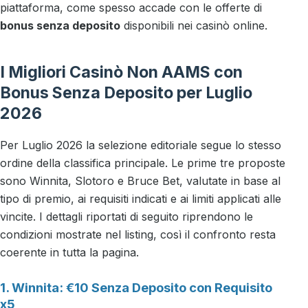
piattaforma, come spesso accade con le offerte di
bonus senza deposito
disponibili nei casinò online.
I Migliori Casinò Non AAMS con
Bonus Senza Deposito per Luglio
2026
Per Luglio 2026 la selezione editoriale segue lo stesso
ordine della classifica principale. Le prime tre proposte
sono Winnita, Slotoro e Bruce Bet, valutate in base al
tipo di premio, ai requisiti indicati e ai limiti applicati alle
vincite. I dettagli riportati di seguito riprendono le
condizioni mostrate nel listing, così il confronto resta
coerente in tutta la pagina.
1. Winnita: €10 Senza Deposito con Requisito
x5