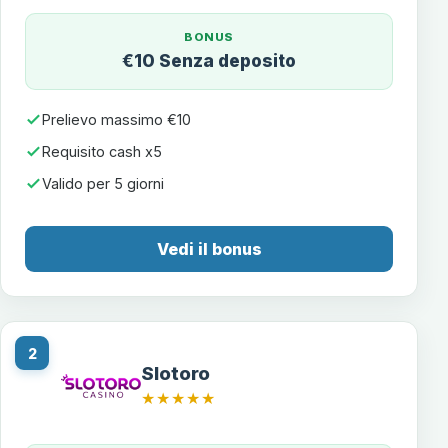
BONUS
€10 Senza deposito
Prelievo massimo €10
Requisito cash x5
Valido per 5 giorni
Vedi il bonus
2
Slotoro
★★★★★