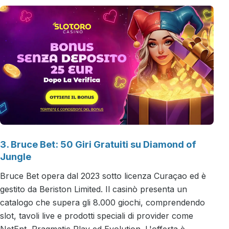
3. Bruce Bet: 50 Giri Gratuiti su Diamond of
Jungle
Bruce Bet opera dal 2023 sotto licenza Curaçao ed è
gestito da Beriston Limited. Il casinò presenta un
catalogo che supera gli 8.000 giochi, comprendendo
slot, tavoli live e prodotti speciali di provider come
NetEnt, Pragmatic Play ed Evolution. L'offerta è