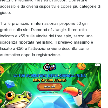
accessibile da diversi dispositivi e copre più categorie di
gioco.
Tra le promozioni internazionali propone 50 giri
gratuiti sulla slot Diamond of Jungle. Il requisito
indicato è x55 sulle vincite dei free spin, senza una
scadenza riportata nel listing. Il prelievo massimo è
fissato a €50 e l'attivazione viene descritta come
automatica dopo la registrazione.