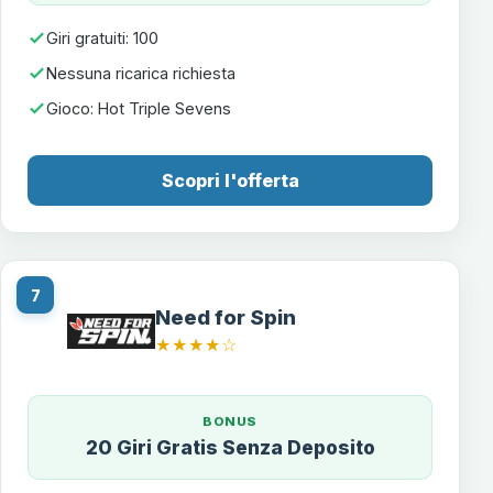
Giri gratuiti: 100
Nessuna ricarica richiesta
Gioco: Hot Triple Sevens
Scopri l'offerta
7
Need for Spin
★★★★☆
BONUS
20 Giri Gratis Senza Deposito