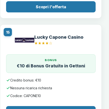
Scopri l'offerta
15
Lucky Capone Casino
★★★★☆
BONUS
€10 di Bonus Gratuito in Gettoni
Credito bonus: €10
Nessuna ricarica richiesta
Codice: CAPONE10