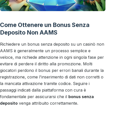
Come Ottenere un Bonus Senza
Deposito Non AAMS
Richiedere un bonus senza deposito su un casinò non
AAMS è generalmente un processo semplice e
veloce, ma richiede attenzione in ogni singola fase per
evitare di perdere il diritto alla promozione. Molti
giocatori perdono il bonus per errori banali durante la
registrazione, come l'inserimento di dati non corretti o
la mancata attivazione tramite codice. Seguire i
passaggi indicati dalla piattaforma con cura è
fondamentale per assicurarsi che il
bonus senza
deposito
venga attribuito correttamente.