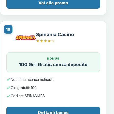
Vai alla promo
16
Spinania Casino
★★★★☆
BONUS
100 Giri Gratis senza deposito
Nessuna ricarica richiesta
Giri gratuiti: 100
Codice: SPINANIAFS
Dettagli bonus