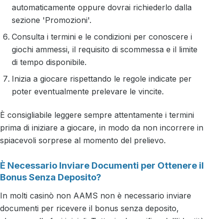
automaticamente oppure dovrai richiederlo dalla
sezione 'Promozioni'.
Consulta i termini e le condizioni per conoscere i
giochi ammessi, il requisito di scommessa e il limite
di tempo disponibile.
Inizia a giocare rispettando le regole indicate per
poter eventualmente prelevare le vincite.
È consigliabile leggere sempre attentamente i termini
prima di iniziare a giocare, in modo da non incorrere in
spiacevoli sorprese al momento del prelievo.
È Necessario Inviare Documenti per Ottenere il
Bonus Senza Deposito?
In molti casinò non AAMS non è necessario inviare
documenti per ricevere il bonus senza deposito,