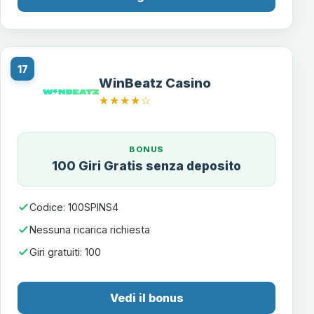
17
WinBeatz Casino
★★★★☆
BONUS
100 Giri Gratis senza deposito
Codice: 100SPINS4
Nessuna ricarica richiesta
Giri gratuiti: 100
Vedi il bonus