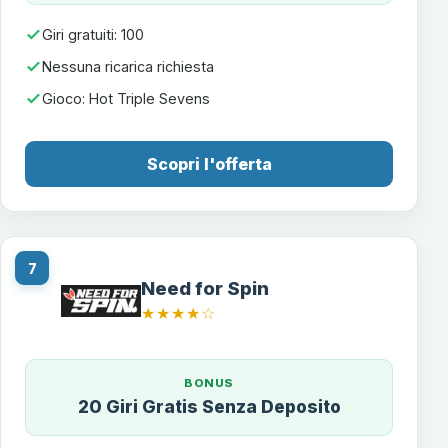
Giri gratuiti: 100
Nessuna ricarica richiesta
Gioco: Hot Triple Sevens
Scopri l'offerta
7
Need for Spin
★★★★☆
BONUS
20 Giri Gratis Senza Deposito