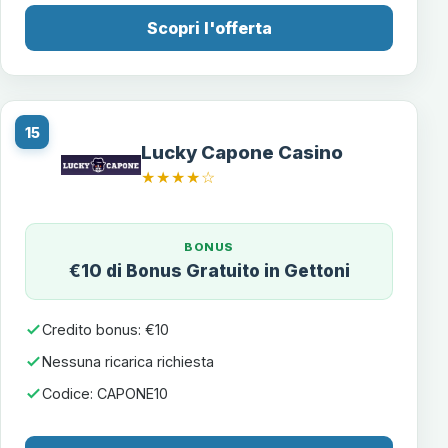
Scopri l'offerta
15
Lucky Capone Casino
★★★★☆
BONUS
€10 di Bonus Gratuito in Gettoni
Credito bonus: €10
Nessuna ricarica richiesta
Codice: CAPONE10