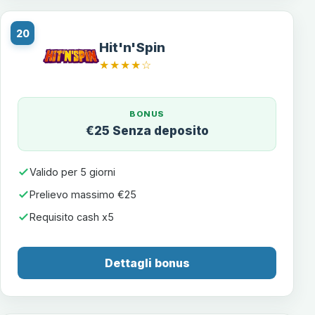
20
Hit'n'Spin
★★★★☆
BONUS
€25 Senza deposito
Valido per 5 giorni
Prelievo massimo €25
Requisito cash x5
Dettagli bonus