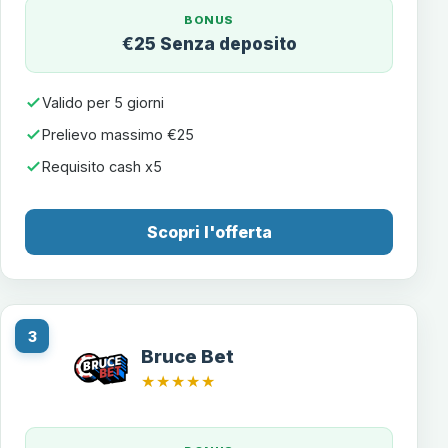
BONUS
€25 Senza deposito
Valido per 5 giorni
Prelievo massimo €25
Requisito cash x5
Scopri l'offerta
3
Bruce Bet
★★★★★