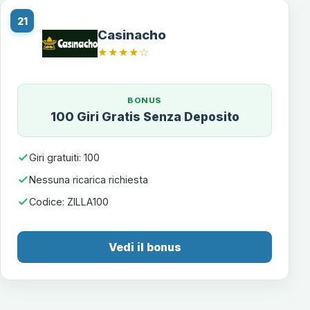
21
Casinacho
★★★★☆
BONUS
100 Giri Gratis Senza Deposito
Giri gratuiti: 100
Nessuna ricarica richiesta
Codice: ZILLA100
Vedi il bonus