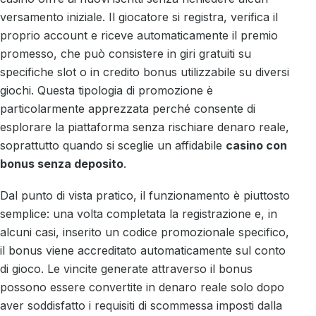
versamento iniziale. Il giocatore si registra, verifica il
proprio account e riceve automaticamente il premio
promesso, che può consistere in giri gratuiti su
specifiche slot o in credito bonus utilizzabile su diversi
giochi. Questa tipologia di promozione è
particolarmente apprezzata perché consente di
esplorare la piattaforma senza rischiare denaro reale,
soprattutto quando si sceglie un affidabile
casino con
bonus senza deposito
.
Dal punto di vista pratico, il funzionamento è piuttosto
semplice: una volta completata la registrazione e, in
alcuni casi, inserito un codice promozionale specifico,
il bonus viene accreditato automaticamente sul conto
di gioco. Le vincite generate attraverso il bonus
possono essere convertite in denaro reale solo dopo
aver soddisfatto i requisiti di scommessa imposti dalla