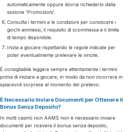
automaticamente oppure dovrai richiederlo dalla
sezione 'Promozioni'.
Consulta i termini e le condizioni per conoscere i
giochi ammessi, il requisito di scommessa e il limite
di tempo disponibile.
Inizia a giocare rispettando le regole indicate per
poter eventualmente prelevare le vincite.
È consigliabile leggere sempre attentamente i termini
prima di iniziare a giocare, in modo da non incorrere in
spiacevoli sorprese al momento del prelievo.
È Necessario Inviare Documenti per Ottenere il
Bonus Senza Deposito?
In molti casinò non AAMS non è necessario inviare
documenti per ricevere il bonus senza deposito,