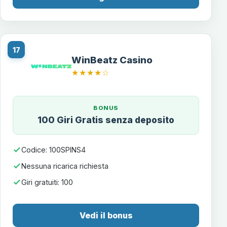
17
WinBeatz Casino
★★★★☆
BONUS
100 Giri Gratis senza deposito
Codice: 100SPINS4
Nessuna ricarica richiesta
Giri gratuiti: 100
Vedi il bonus