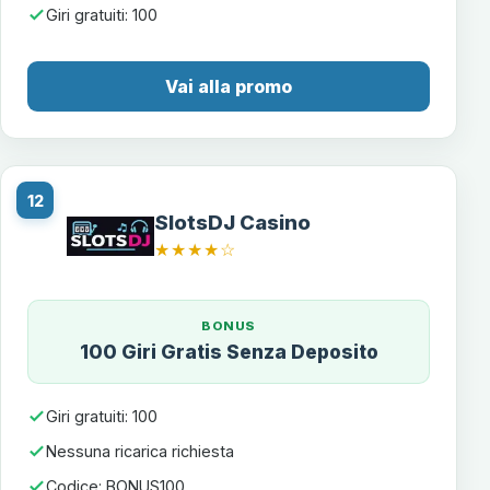
Giri gratuiti: 100
Vai alla promo
12
SlotsDJ Casino
★★★★☆
BONUS
100 Giri Gratis Senza Deposito
Giri gratuiti: 100
Nessuna ricarica richiesta
Codice: BONUS100