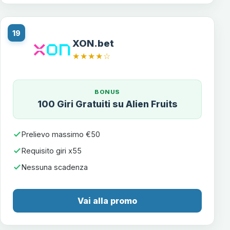
19
XON.bet
★★★★☆
BONUS
100 Giri Gratuiti su Alien Fruits
Prelievo massimo €50
Requisito giri x55
Nessuna scadenza
Vai alla promo