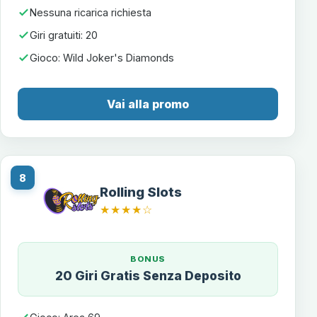
Nessuna ricarica richiesta
Giri gratuiti: 20
Gioco: Wild Joker's Diamonds
Vai alla promo
8
Rolling Slots
★★★★☆
BONUS
20 Giri Gratis Senza Deposito