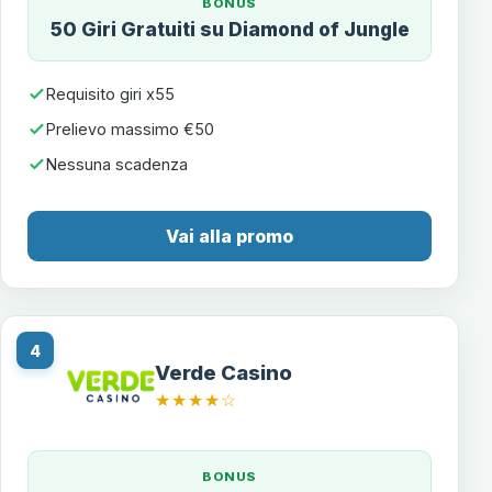
BONUS
50 Giri Gratuiti su Diamond of Jungle
Requisito giri x55
Prelievo massimo €50
Nessuna scadenza
Vai alla promo
4
Verde Casino
★★★★☆
BONUS