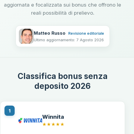
aggiornata e focalizzata sui bonus che offrono le
reali possibilità di prelievo.
Matteo Russo
Revisione editoriale
Ultimo aggiornamento: 7 Agosto 2026
Classifica bonus senza
deposito 2026
1
Winnita
★★★★★