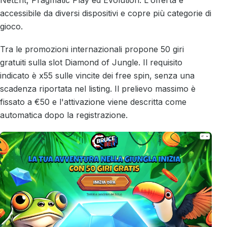
accessibile da diversi dispositivi e copre più categorie di
gioco.
Tra le promozioni internazionali propone 50 giri
gratuiti sulla slot Diamond of Jungle. Il requisito
indicato è x55 sulle vincite dei free spin, senza una
scadenza riportata nel listing. Il prelievo massimo è
fissato a €50 e l'attivazione viene descritta come
automatica dopo la registrazione.