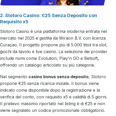
2. Slotoro Casino: €25 Senza Deposito con
Requisito x5
Slotoro Casino è una piattaforma moderna entrata nel
mercato nel 2025 e gestita da Wiraon B.V. con licenza
Curaçao. Il progetto propone più di 5.000 titoli tra slot,
giochi da tavolo e live casino. La selezione dei provider
include nomi come Evolution, Play'n GO e Betsoft,
offrendo un catalogo articolato su più categorie.
Nel segmento
casino bonus senza deposito
, Slotoro
propone €25 senza ricarica iniziale. Il bonus viene
indicato come disponibile dopo la registrazione e la
verifica del conto, con requisito x5 e validità di 5 giorni.
Il prelievo massimo riportato nel listing è di €25 e non
viene segnalato un codice promozionale obbligatorio.