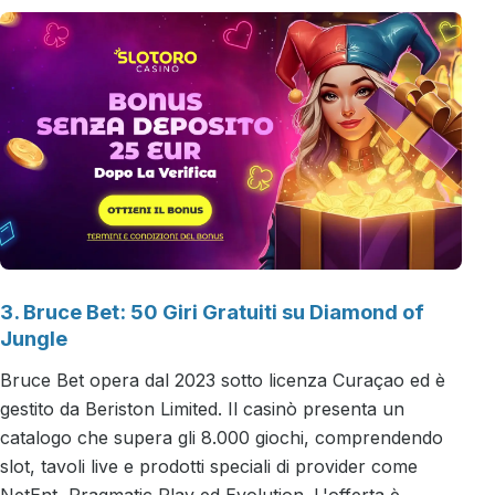
3. Bruce Bet: 50 Giri Gratuiti su Diamond of
Jungle
Bruce Bet opera dal 2023 sotto licenza Curaçao ed è
gestito da Beriston Limited. Il casinò presenta un
catalogo che supera gli 8.000 giochi, comprendendo
slot, tavoli live e prodotti speciali di provider come
NetEnt, Pragmatic Play ed Evolution. L'offerta è