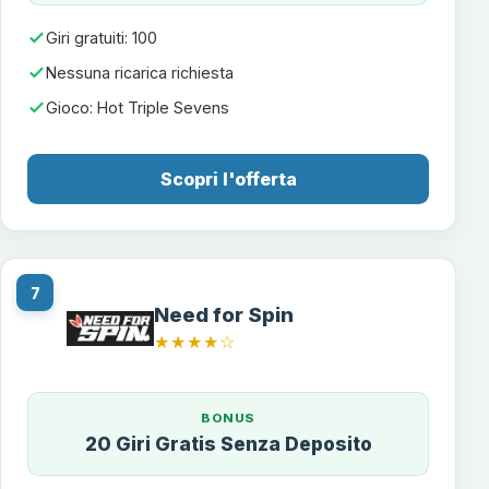
Giri gratuiti: 100
Nessuna ricarica richiesta
Gioco: Hot Triple Sevens
Scopri l'offerta
7
Need for Spin
★★★★☆
BONUS
20 Giri Gratis Senza Deposito