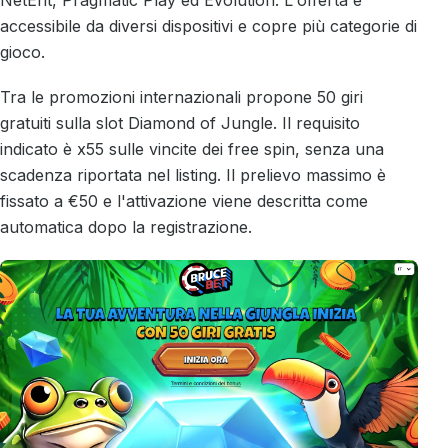
accessibile da diversi dispositivi e copre più categorie di
gioco.
Tra le promozioni internazionali propone 50 giri
gratuiti sulla slot Diamond of Jungle. Il requisito
indicato è x55 sulle vincite dei free spin, senza una
scadenza riportata nel listing. Il prelievo massimo è
fissato a €50 e l'attivazione viene descritta come
automatica dopo la registrazione.