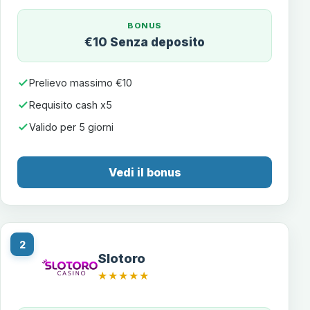
BONUS
€10 Senza deposito
Prelievo massimo €10
Requisito cash x5
Valido per 5 giorni
Vedi il bonus
2
Slotoro
★★★★★