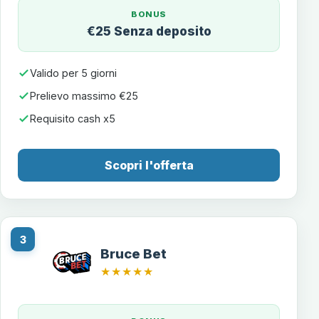
BONUS
€25 Senza deposito
Valido per 5 giorni
Prelievo massimo €25
Requisito cash x5
Scopri l'offerta
3
Bruce Bet
★★★★★