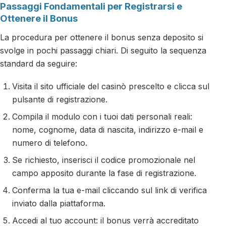
Passaggi Fondamentali per Registrarsi e
Ottenere il Bonus
La procedura per ottenere il bonus senza deposito si
svolge in pochi passaggi chiari. Di seguito la sequenza
standard da seguire:
Visita il sito ufficiale del casinò prescelto e clicca sul
pulsante di registrazione.
Compila il modulo con i tuoi dati personali reali:
nome, cognome, data di nascita, indirizzo e-mail e
numero di telefono.
Se richiesto, inserisci il codice promozionale nel
campo apposito durante la fase di registrazione.
Conferma la tua e-mail cliccando sul link di verifica
inviato dalla piattaforma.
Accedi al tuo account: il bonus verrà accreditato