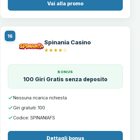
Vai alla promo
16
Spinania Casino
★★★★☆
BONUS
100 Giri Gratis senza deposito
Nessuna ricarica richiesta
Giri gratuiti: 100
Codice: SPINANIAFS
Dettagli bonus