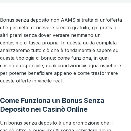
Bonus senza deposito non AAMS si tratta di un'offerta
che permette di ricevere credito gratuito, giri gratis o
altri premi senza dover versare nemmeno un
centesimo di tasca propria. In questa guida completa
analizzeremo tutto ciò che è fondamentale sapere su
questa tipologia di bonus: come funziona, in quali
casinò è disponibile, quali condizioni bisogna rispettare
per poterne beneficiare appieno e come trasformare
queste offerte in vincite reali.
Come Funziona un Bonus Senza
Deposito nei Casinò Online
Un bonus senza deposito è una promozione che il
casinò offre ai nuovi iscritti senza richiedere alcun