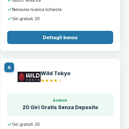
Gioco: Area 69
Nessuna ricarica richiesta
Giri gratuiti: 20
Dettagli bonus
9
Wild Tokyo
★★★★☆
BONUS
20 Giri Gratis Senza Deposito
Giri gratuiti: 20