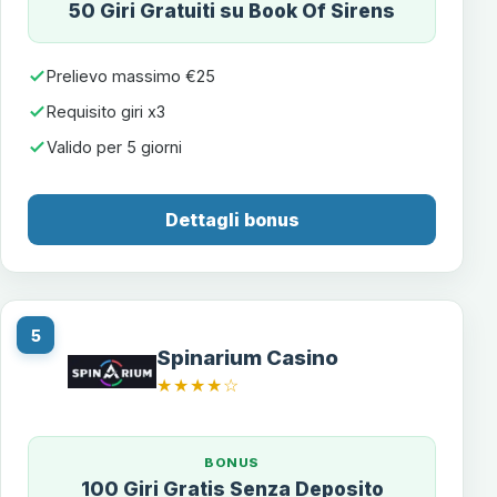
50 Giri Gratuiti su Book Of Sirens
Prelievo massimo €25
Requisito giri x3
Valido per 5 giorni
Dettagli bonus
5
Spinarium Casino
★★★★☆
BONUS
100 Giri Gratis Senza Deposito