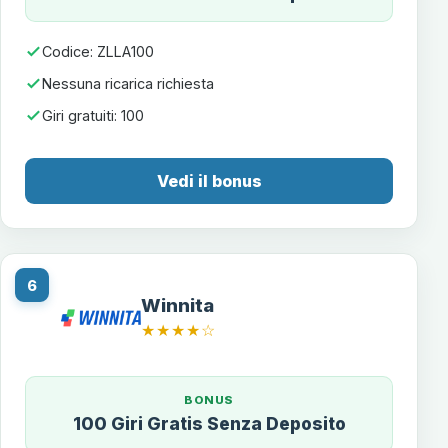
Codice: ZLLA100
Nessuna ricarica richiesta
Giri gratuiti: 100
Vedi il bonus
6
Winnita
★★★★☆
BONUS
100 Giri Gratis Senza Deposito