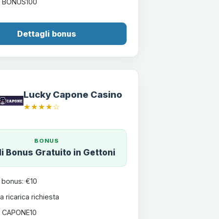
: BONUS100
Dettagli bonus
Lucky Capone Casino
★★★★☆
BONUS
i Bonus Gratuito in Gettoni
 bonus: €10
 ricarica richiesta
: CAPONE10