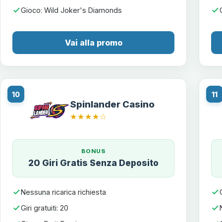
Gioco: Wild Joker's Diamonds
Vai alla promo
10
11
Spinlander Casino
★★★★☆
BONUS
20 Giri Gratis Senza Deposito
Nessuna ricarica richiesta
Giri gratuiti: 20