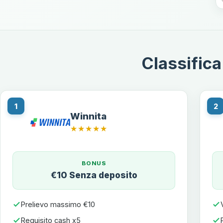
Classific
1
2
Winnita
★★★★★
BONUS
€10 Senza deposito
Prelievo massimo €10
Requisito cash x5