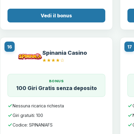
Vedi il bonus
16
17
Spinania Casino
★★★★☆
BONUS
100 Giri Gratis senza deposito
Nessuna ricarica richiesta
Giri gratuiti: 100
Codice: SPINANIAFS