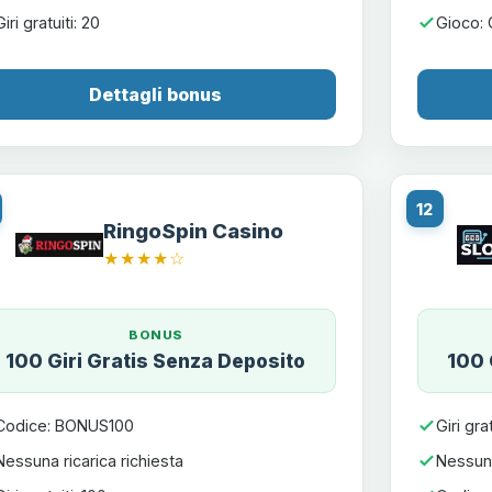
Giri gratuiti: 20
Gioco:
Dettagli bonus
12
RingoSpin Casino
★★★★☆
BONUS
100 Giri Gratis Senza Deposito
100 
Codice: BONUS100
Giri grat
Nessuna ricarica richiesta
Nessuna