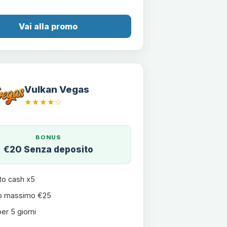
Vai alla promo
Vulkan Vegas
★★★★☆
BONUS
€20 Senza deposito
to cash x5
vo massimo €25
per 5 giorni