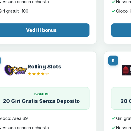
Nessuna ricarica richiesta
Nessuna
Giri gratuiti: 100
Gioco: 
Vedi il bonus
9
Rolling Slots
★★★★☆
BONUS
20 Giri Gratis Senza Deposito
20 
Gioco: Area 69
Giri grat
Nessuna ricarica richiesta
Nessuna