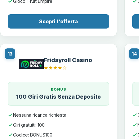
Gioco: Fruit Empire
Scopri l'offerta
13
14
Fridayroll Casino
★★★★☆
BONUS
100 Giri Gratis Senza Deposito
Nessuna ricarica richiesta
Giri gratuiti: 100
Codice: BONUS100