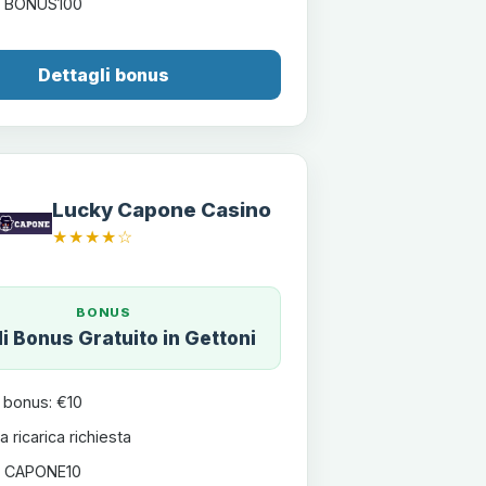
: BONUS100
Dettagli bonus
Lucky Capone Casino
★★★★☆
BONUS
i Bonus Gratuito in Gettoni
 bonus: €10
 ricarica richiesta
: CAPONE10