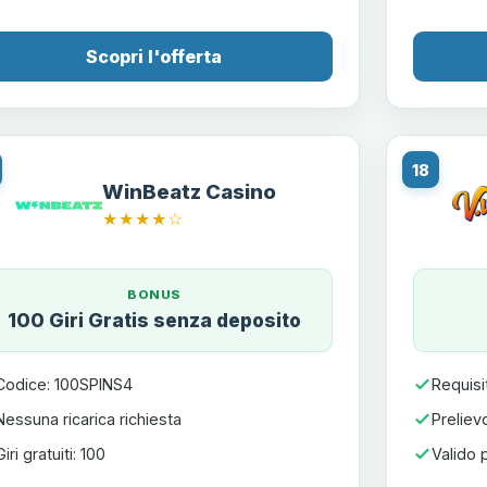
Scopri l'offerta
18
WinBeatz Casino
★★★★☆
BONUS
100 Giri Gratis senza deposito
Codice: 100SPINS4
Requisi
Nessuna ricarica richiesta
Prelie
Giri gratuiti: 100
Valido 