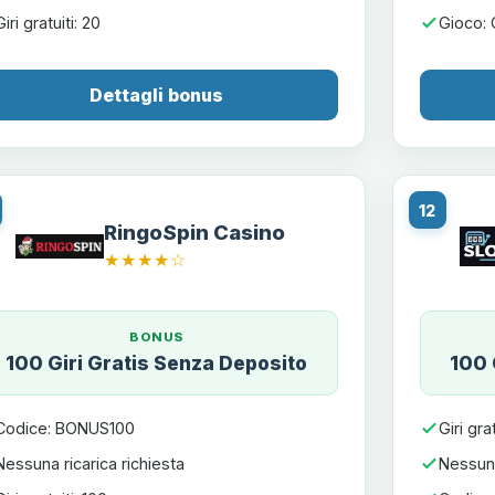
Giri gratuiti: 20
Gioco:
Dettagli bonus
12
RingoSpin Casino
★★★★☆
BONUS
100 Giri Gratis Senza Deposito
100 
Codice: BONUS100
Giri grat
Nessuna ricarica richiesta
Nessuna