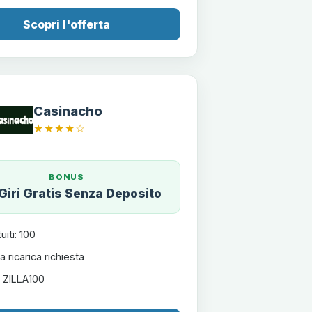
Scopri l'offerta
Casinacho
★★★★☆
BONUS
Giri Gratis Senza Deposito
uiti: 100
 ricarica richiesta
 ZILLA100