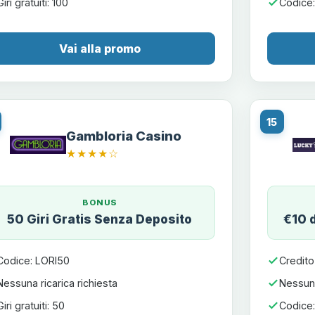
Giri gratuiti: 100
Codice
Vai alla promo
15
Gambloria Casino
★★★★☆
BONUS
50 Giri Gratis Senza Deposito
€10 d
Codice: LORI50
Credito
Nessuna ricarica richiesta
Nessuna
Giri gratuiti: 50
Codice