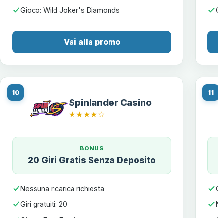
Gioco: Wild Joker's Diamonds
Vai alla promo
10
11
Spinlander Casino
★★★★☆
BONUS
20 Giri Gratis Senza Deposito
Nessuna ricarica richiesta
Giri gratuiti: 20