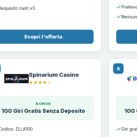
Prelie
Requisito cash x5
Nessun
Scopri l'offerta
6
Spinarium Casino
★★★★☆
BONUS
100 Giri Gratis Senza Deposito
100 
Codice: ZLLA100
Giri grat