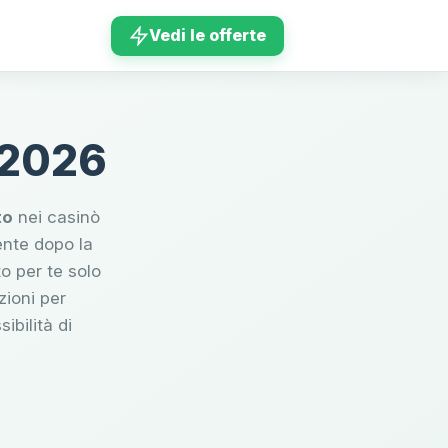
Vedi le offerte
 2026
to
nei casinò
ente dopo la
o per te solo
zioni per
ibilità di