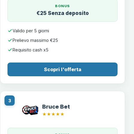
BONUS
€25 Senza deposito
Valido per 5 giorni
Prelievo massimo €25
Requisito cash x5
Scopri l'offerta
3
Bruce Bet
★★★★★