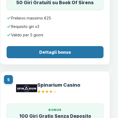
50 Giri Gratuiti su Book Of Sirens
Prelievo massimo €25
Requisito giri x3
Valido per 5 giorni
Dettagli bonus
5
Spinarium Casino
★★★★☆
BONUS
100 Giri Gratis Senza Deposito