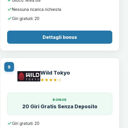
Gioco: Area 69
Nessuna ricarica richiesta
Giri gratuiti: 20
Dettagli bonus
9
Wild Tokyo
★★★★☆
BONUS
20 Giri Gratis Senza Deposito
Giri gratuiti: 20