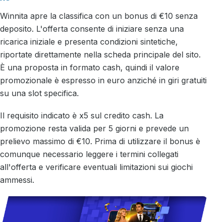
Winnita apre la classifica con un bonus di €10 senza
deposito. L'offerta consente di iniziare senza una
ricarica iniziale e presenta condizioni sintetiche,
riportate direttamente nella scheda principale del sito.
È una proposta in formato cash, quindi il valore
promozionale è espresso in euro anziché in giri gratuiti
su una slot specifica.
Il requisito indicato è x5 sul credito cash. La
promozione resta valida per 5 giorni e prevede un
prelievo massimo di €10. Prima di utilizzare il bonus è
comunque necessario leggere i termini collegati
all'offerta e verificare eventuali limitazioni sui giochi
ammessi.