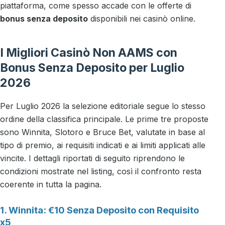
piattaforma, come spesso accade con le offerte di
bonus senza deposito
disponibili nei casinò online.
I Migliori Casinò Non AAMS con
Bonus Senza Deposito per Luglio
2026
Per Luglio 2026 la selezione editoriale segue lo stesso
ordine della classifica principale. Le prime tre proposte
sono Winnita, Slotoro e Bruce Bet, valutate in base al
tipo di premio, ai requisiti indicati e ai limiti applicati alle
vincite. I dettagli riportati di seguito riprendono le
condizioni mostrate nel listing, così il confronto resta
coerente in tutta la pagina.
1. Winnita: €10 Senza Deposito con Requisito
x5