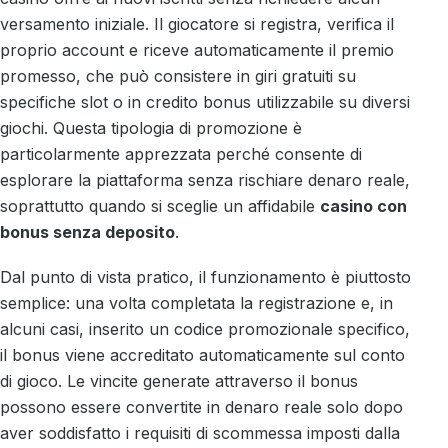
versamento iniziale. Il giocatore si registra, verifica il
proprio account e riceve automaticamente il premio
promesso, che può consistere in giri gratuiti su
specifiche slot o in credito bonus utilizzabile su diversi
giochi. Questa tipologia di promozione è
particolarmente apprezzata perché consente di
esplorare la piattaforma senza rischiare denaro reale,
soprattutto quando si sceglie un affidabile
casino con
bonus senza deposito
.
Dal punto di vista pratico, il funzionamento è piuttosto
semplice: una volta completata la registrazione e, in
alcuni casi, inserito un codice promozionale specifico,
il bonus viene accreditato automaticamente sul conto
di gioco. Le vincite generate attraverso il bonus
possono essere convertite in denaro reale solo dopo
aver soddisfatto i requisiti di scommessa imposti dalla