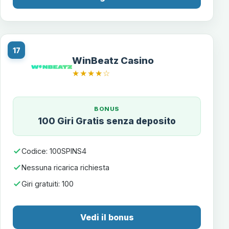
17
WinBeatz Casino
★★★★☆
BONUS
100 Giri Gratis senza deposito
Codice: 100SPINS4
Nessuna ricarica richiesta
Giri gratuiti: 100
Vedi il bonus