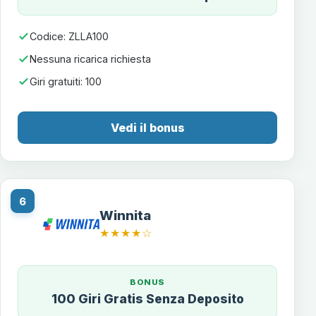
Codice: ZLLA100
Nessuna ricarica richiesta
Giri gratuiti: 100
Vedi il bonus
6
Winnita
★★★★☆
BONUS
100 Giri Gratis Senza Deposito