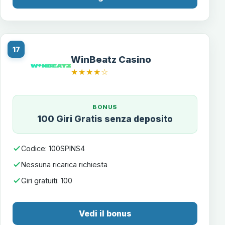
17
WinBeatz Casino
★★★★☆
BONUS
100 Giri Gratis senza deposito
Codice: 100SPINS4
Nessuna ricarica richiesta
Giri gratuiti: 100
Vedi il bonus