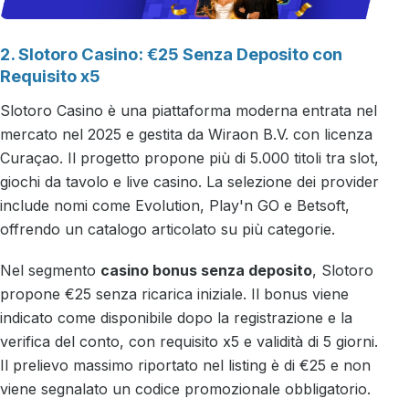
2. Slotoro Casino: €25 Senza Deposito con
Requisito x5
Slotoro Casino è una piattaforma moderna entrata nel
mercato nel 2025 e gestita da Wiraon B.V. con licenza
Curaçao. Il progetto propone più di 5.000 titoli tra slot,
giochi da tavolo e live casino. La selezione dei provider
include nomi come Evolution, Play'n GO e Betsoft,
offrendo un catalogo articolato su più categorie.
Nel segmento
casino bonus senza deposito
, Slotoro
propone €25 senza ricarica iniziale. Il bonus viene
indicato come disponibile dopo la registrazione e la
verifica del conto, con requisito x5 e validità di 5 giorni.
Il prelievo massimo riportato nel listing è di €25 e non
viene segnalato un codice promozionale obbligatorio.