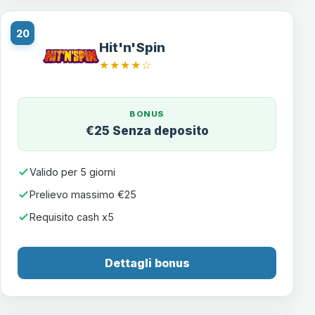
20
Hit'n'Spin
★★★★☆
BONUS
€25 Senza deposito
Valido per 5 giorni
Prelievo massimo €25
Requisito cash x5
Dettagli bonus