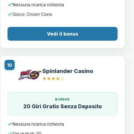
Nessuna ricarica richiesta
Gioco: Crown Coins
Vedi il bonus
10
Spinlander Casino
★★★★☆
BONUS
20 Giri Gratis Senza Deposito
Nessuna ricarica richiesta
Giri gratuiti: 20