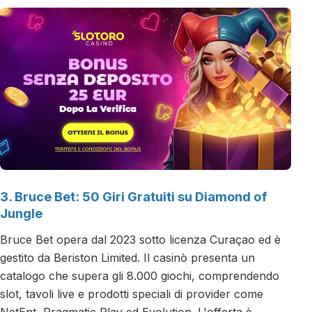
3. Bruce Bet: 50 Giri Gratuiti su Diamond of
Jungle
Bruce Bet opera dal 2023 sotto licenza Curaçao ed è
gestito da Beriston Limited. Il casinò presenta un
catalogo che supera gli 8.000 giochi, comprendendo
slot, tavoli live e prodotti speciali di provider come
NetEnt, Pragmatic Play ed Evolution. L'offerta è