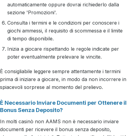
automaticamente oppure dovrai richiederlo dalla
sezione 'Promozioni'.
Consulta i termini e le condizioni per conoscere i
giochi ammessi, il requisito di scommessa e il limite
di tempo disponibile.
Inizia a giocare rispettando le regole indicate per
poter eventualmente prelevare le vincite.
È consigliabile leggere sempre attentamente i termini
prima di iniziare a giocare, in modo da non incorrere in
spiacevoli sorprese al momento del prelievo.
È Necessario Inviare Documenti per Ottenere il
Bonus Senza Deposito?
In molti casinò non AAMS non è necessario inviare
documenti per ricevere il bonus senza deposito,