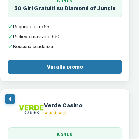
BONUS
50 Giri Gratuiti su Diamond of Jungle
Requisito giri x55
Prelievo massimo €50
Nessuna scadenza
Vai alla promo
4
Verde Casino
★★★★☆
BONUS