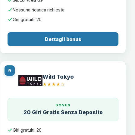
Gioco: Area 69
Nessuna ricarica richiesta
Giri gratuiti: 20
Dettagli bonus
9
Wild Tokyo
★★★★☆
BONUS
20 Giri Gratis Senza Deposito
Giri gratuiti: 20