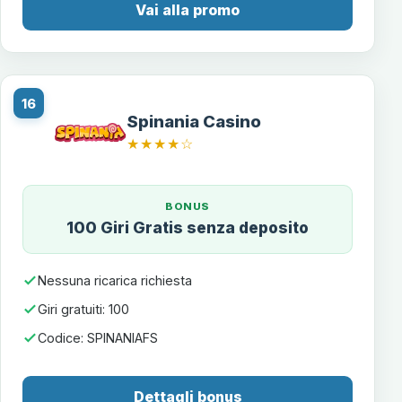
Vai alla promo
16
Spinania Casino
★★★★☆
BONUS
100 Giri Gratis senza deposito
Nessuna ricarica richiesta
Giri gratuiti: 100
Codice: SPINANIAFS
Dettagli bonus