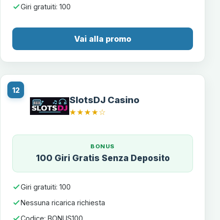
Giri gratuiti: 100
Vai alla promo
12
SlotsDJ Casino
★★★★☆
BONUS
100 Giri Gratis Senza Deposito
Giri gratuiti: 100
Nessuna ricarica richiesta
Codice: BONUS100