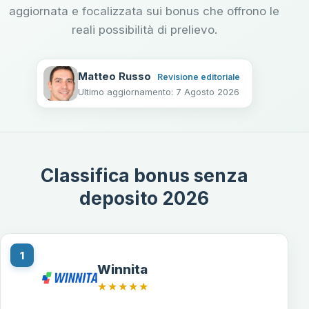
aggiornata e focalizzata sui bonus che offrono le
reali possibilità di prelievo.
Matteo Russo
Revisione editoriale
Ultimo aggiornamento: 7 Agosto 2026
Classifica bonus senza
deposito 2026
1
Winnita
★★★★★