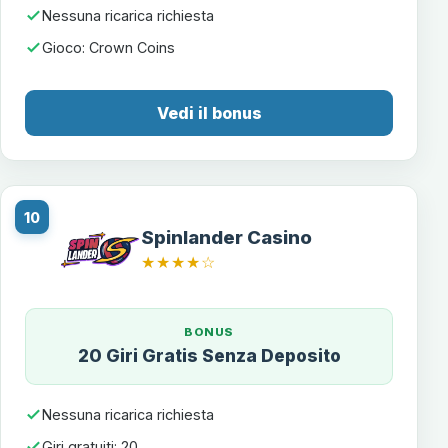
Nessuna ricarica richiesta
Gioco: Crown Coins
Vedi il bonus
10
Spinlander Casino
★★★★☆
BONUS
20 Giri Gratis Senza Deposito
Nessuna ricarica richiesta
Giri gratuiti: 20