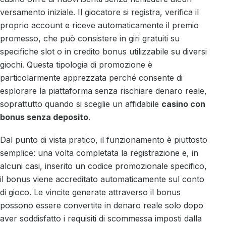
versamento iniziale. Il giocatore si registra, verifica il
proprio account e riceve automaticamente il premio
promesso, che può consistere in giri gratuiti su
specifiche slot o in credito bonus utilizzabile su diversi
giochi. Questa tipologia di promozione è
particolarmente apprezzata perché consente di
esplorare la piattaforma senza rischiare denaro reale,
soprattutto quando si sceglie un affidabile
casino con
bonus senza deposito
.
Dal punto di vista pratico, il funzionamento è piuttosto
semplice: una volta completata la registrazione e, in
alcuni casi, inserito un codice promozionale specifico,
il bonus viene accreditato automaticamente sul conto
di gioco. Le vincite generate attraverso il bonus
possono essere convertite in denaro reale solo dopo
aver soddisfatto i requisiti di scommessa imposti dalla