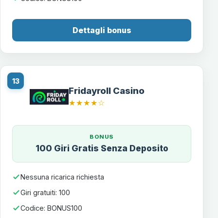
Dettagli bonus
13
Fridayroll Casino
★★★★☆
BONUS
100 Giri Gratis Senza Deposito
Nessuna ricarica richiesta
Giri gratuiti: 100
Codice: BONUS100