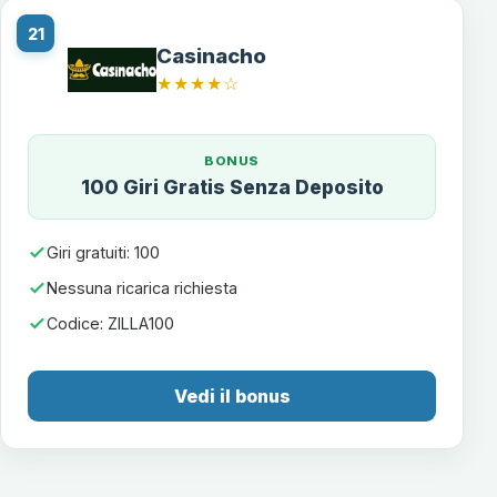
21
Casinacho
★★★★☆
BONUS
100 Giri Gratis Senza Deposito
Giri gratuiti: 100
Nessuna ricarica richiesta
Codice: ZILLA100
Vedi il bonus