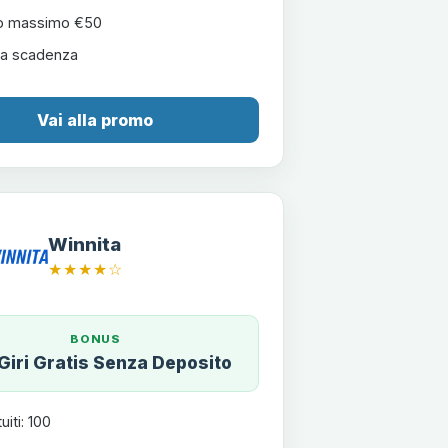
vo massimo €50
a scadenza
Vai alla promo
Winnita
★★★★☆
BONUS
Giri Gratis Senza Deposito
uiti: 100