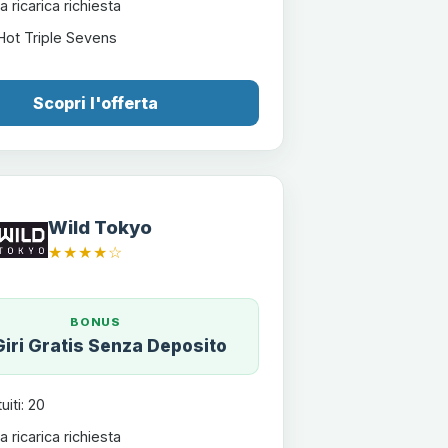
 ricarica richiesta
Hot Triple Sevens
Scopri l'offerta
Wild Tokyo
★★★★☆
BONUS
Giri Gratis Senza Deposito
uiti: 20
 ricarica richiesta