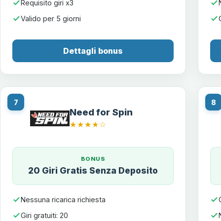
Requisito giri x3
Valido per 5 giorni
Dettagli bonus
7
8
Need for Spin
★★★★☆
BONUS
20 Giri Gratis Senza Deposito
Nessuna ricarica richiesta
Giri gratuiti: 20