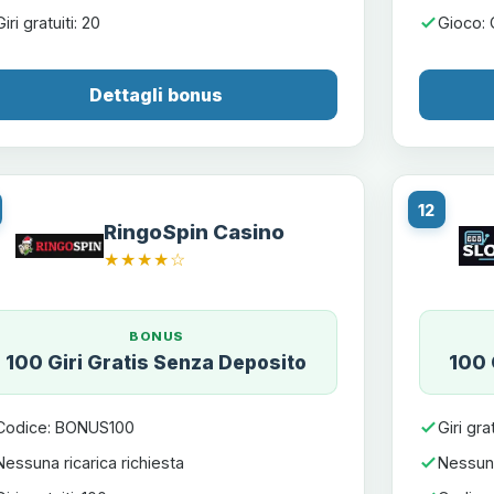
Giri gratuiti: 20
Gioco:
Dettagli bonus
12
RingoSpin Casino
★★★★☆
BONUS
100 Giri Gratis Senza Deposito
100 
Codice: BONUS100
Giri grat
Nessuna ricarica richiesta
Nessuna