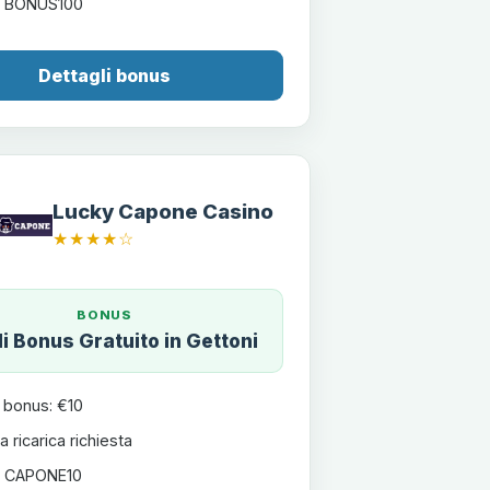
: BONUS100
Dettagli bonus
Lucky Capone Casino
★★★★☆
BONUS
i Bonus Gratuito in Gettoni
 bonus: €10
 ricarica richiesta
: CAPONE10