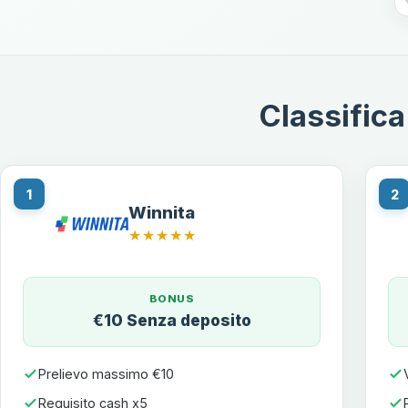
Classific
1
2
Winnita
★★★★★
BONUS
€10 Senza deposito
Prelievo massimo €10
Requisito cash x5