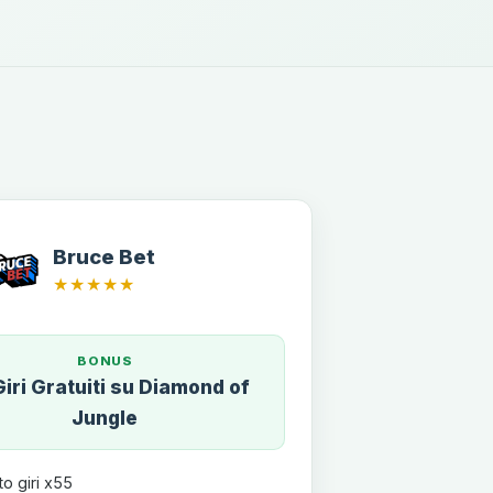
Bruce Bet
★★★★★
BONUS
iri Gratuiti su Diamond of
Jungle
to giri x55