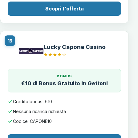
Scopri l'offerta
15
Lucky Capone Casino
★★★★☆
BONUS
€10 di Bonus Gratuito in Gettoni
Credito bonus: €10
Nessuna ricarica richiesta
Codice: CAPONE10