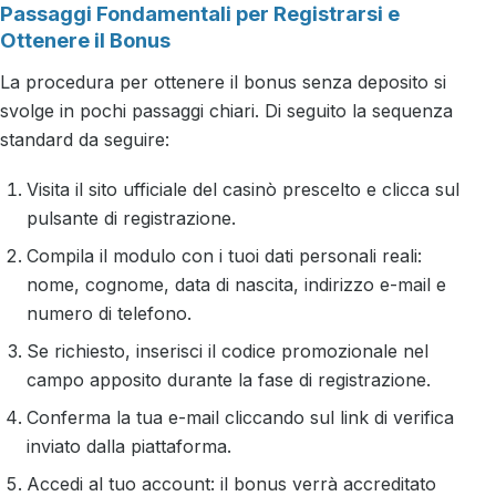
Passaggi Fondamentali per Registrarsi e
Ottenere il Bonus
La procedura per ottenere il bonus senza deposito si
svolge in pochi passaggi chiari. Di seguito la sequenza
standard da seguire:
Visita il sito ufficiale del casinò prescelto e clicca sul
pulsante di registrazione.
Compila il modulo con i tuoi dati personali reali:
nome, cognome, data di nascita, indirizzo e-mail e
numero di telefono.
Se richiesto, inserisci il codice promozionale nel
campo apposito durante la fase di registrazione.
Conferma la tua e-mail cliccando sul link di verifica
inviato dalla piattaforma.
Accedi al tuo account: il bonus verrà accreditato