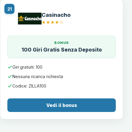
21
Casinacho
★★★★☆
BONUS
100 Giri Gratis Senza Deposito
Giri gratuiti: 100
Nessuna ricarica richiesta
Codice: ZILLA100
Vedi il bonus