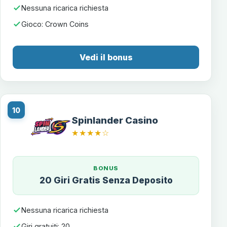
Nessuna ricarica richiesta
Gioco: Crown Coins
Vedi il bonus
10
Spinlander Casino
★★★★☆
BONUS
20 Giri Gratis Senza Deposito
Nessuna ricarica richiesta
Giri gratuiti: 20