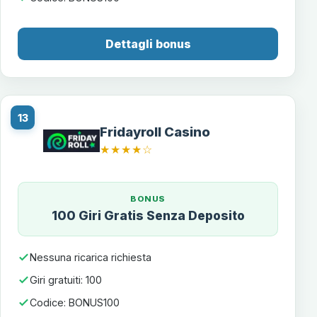
Dettagli bonus
13
Fridayroll Casino
★★★★☆
BONUS
100 Giri Gratis Senza Deposito
Nessuna ricarica richiesta
Giri gratuiti: 100
Codice: BONUS100