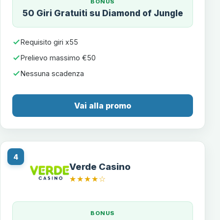
BONUS
50 Giri Gratuiti su Diamond of Jungle
Requisito giri x55
Prelievo massimo €50
Nessuna scadenza
Vai alla promo
4
Verde Casino
★★★★☆
BONUS