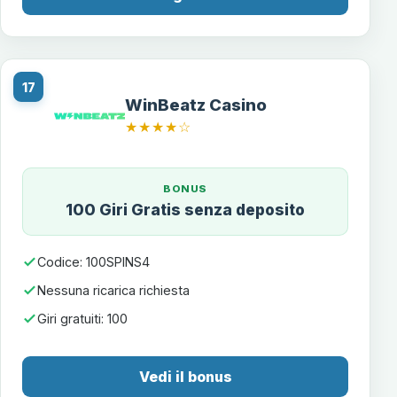
17
WinBeatz Casino
★★★★☆
BONUS
100 Giri Gratis senza deposito
Codice: 100SPINS4
Nessuna ricarica richiesta
Giri gratuiti: 100
Vedi il bonus