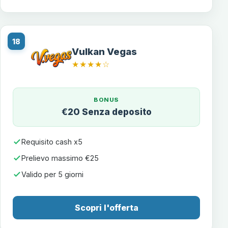
18
Vulkan Vegas
★★★★☆
BONUS
€20 Senza deposito
Requisito cash x5
Prelievo massimo €25
Valido per 5 giorni
Scopri l'offerta