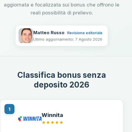
aggiornata e focalizzata sui bonus che offrono le
reali possibilità di prelievo.
Matteo Russo
Revisione editoriale
Ultimo aggiornamento: 7 Agosto 2026
Classifica bonus senza
deposito 2026
1
Winnita
★★★★★