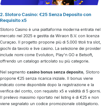
2. Slotoro Casino: €25 Senza Deposito con
Requisito x5
Slotoro Casino è una piattaforma moderna entrata nel
mercato nel 2025 e gestita da Wiraon B.V. con licenza
Curaçao. Il progetto propone più di 5.000 titoli tra slot,
giochi da tavolo e live casino. La selezione dei provider
include nomi come Evolution, Play'n GO e Betsoft,
offrendo un catalogo articolato su più categorie.
Nel segmento
casino bonus senza deposito
, Slotoro
propone €25 senza ricarica iniziale. Il bonus viene
indicato come disponibile dopo la registrazione e la
verifica del conto, con requisito x5 e validità di 5 giorni.
Il prelievo massimo riportato nel listing è di €25 e non
viene segnalato un codice promozionale obbligatorio.