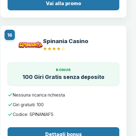
Vai alla promo
16
Spinania Casino
★★★★☆
BONUS
100 Giri Gratis senza deposito
Nessuna ricarica richiesta
Giri gratuiti: 100
Codice: SPINANIAFS
Dettagli bonus