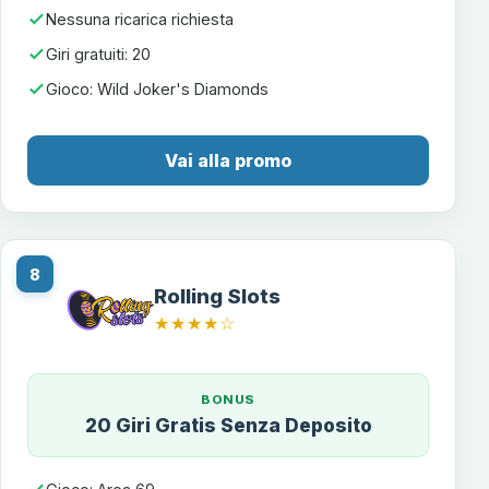
Nessuna ricarica richiesta
Giri gratuiti: 20
Gioco: Wild Joker's Diamonds
Vai alla promo
8
Rolling Slots
★★★★☆
BONUS
20 Giri Gratis Senza Deposito