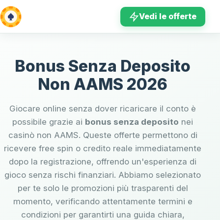
Vedi le offerte
Bonus Senza Deposito
Non AAMS 2026
Giocare online senza dover ricaricare il conto è
possibile grazie ai
bonus senza deposito
nei
casinò non AAMS. Queste offerte permettono di
ricevere free spin o credito reale immediatamente
dopo la registrazione, offrendo un'esperienza di
gioco senza rischi finanziari. Abbiamo selezionato
per te solo le promozioni più trasparenti del
momento, verificando attentamente termini e
condizioni per garantirti una guida chiara,