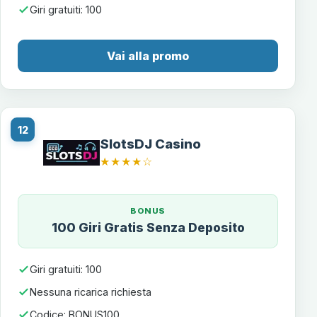
Giri gratuiti: 100
Vai alla promo
12
SlotsDJ Casino
★★★★☆
BONUS
100 Giri Gratis Senza Deposito
Giri gratuiti: 100
Nessuna ricarica richiesta
Codice: BONUS100