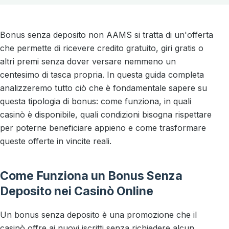
Bonus senza deposito non AAMS si tratta di un'offerta
che permette di ricevere credito gratuito, giri gratis o
altri premi senza dover versare nemmeno un
centesimo di tasca propria. In questa guida completa
analizzeremo tutto ciò che è fondamentale sapere su
questa tipologia di bonus: come funziona, in quali
casinò è disponibile, quali condizioni bisogna rispettare
per poterne beneficiare appieno e come trasformare
queste offerte in vincite reali.
Come Funziona un Bonus Senza
Deposito nei Casinò Online
Un bonus senza deposito è una promozione che il
casinò offre ai nuovi iscritti senza richiedere alcun