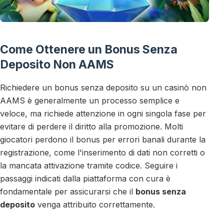
Come Ottenere un Bonus Senza
Deposito Non AAMS
Richiedere un bonus senza deposito su un casinò non
AAMS è generalmente un processo semplice e
veloce, ma richiede attenzione in ogni singola fase per
evitare di perdere il diritto alla promozione. Molti
giocatori perdono il bonus per errori banali durante la
registrazione, come l'inserimento di dati non corretti o
la mancata attivazione tramite codice. Seguire i
passaggi indicati dalla piattaforma con cura è
fondamentale per assicurarsi che il
bonus senza
deposito
venga attribuito correttamente.