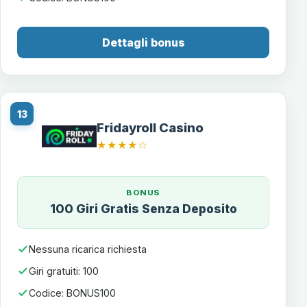
Dettagli bonus
13
Fridayroll Casino
★★★★☆
BONUS
100 Giri Gratis Senza Deposito
Nessuna ricarica richiesta
Giri gratuiti: 100
Codice: BONUS100