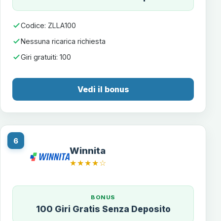
Codice: ZLLA100
Nessuna ricarica richiesta
Giri gratuiti: 100
Vedi il bonus
6
Winnita
★★★★☆
BONUS
100 Giri Gratis Senza Deposito