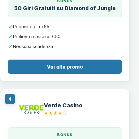
BONUS
50 Giri Gratuiti su Diamond of Jungle
Requisito giri x55
Prelievo massimo €50
Nessuna scadenza
Vai alla promo
4
Verde Casino
★★★★☆
BONUS