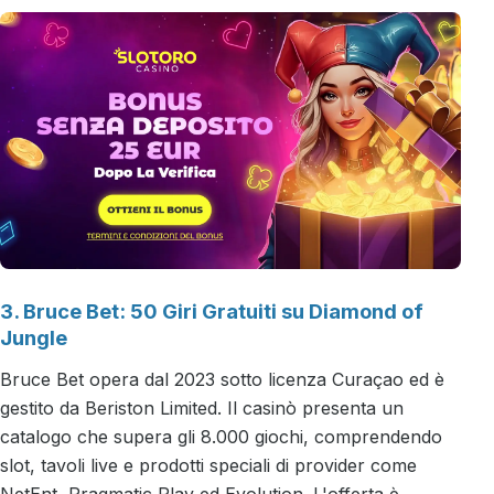
3. Bruce Bet: 50 Giri Gratuiti su Diamond of
Jungle
Bruce Bet opera dal 2023 sotto licenza Curaçao ed è
gestito da Beriston Limited. Il casinò presenta un
catalogo che supera gli 8.000 giochi, comprendendo
slot, tavoli live e prodotti speciali di provider come
NetEnt, Pragmatic Play ed Evolution. L'offerta è