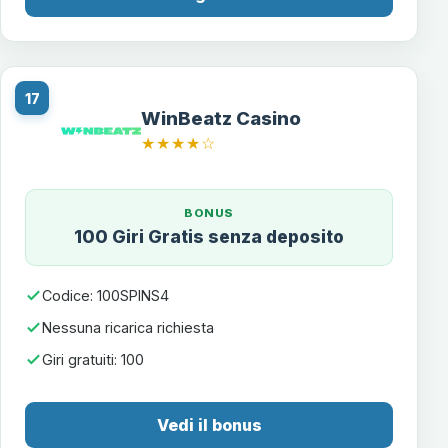
17
WinBeatz Casino
★★★★☆
BONUS
100 Giri Gratis senza deposito
Codice: 100SPINS4
Nessuna ricarica richiesta
Giri gratuiti: 100
Vedi il bonus