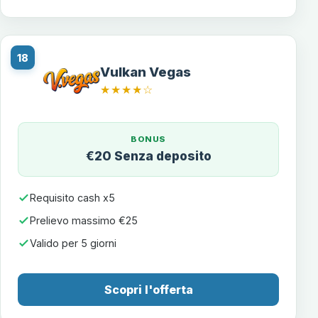
18
Vulkan Vegas
★★★★☆
BONUS
€20 Senza deposito
Requisito cash x5
Prelievo massimo €25
Valido per 5 giorni
Scopri l'offerta