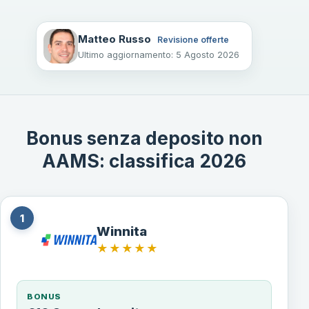
Matteo Russo
Revisione offerte
Ultimo aggiornamento: 5 Agosto 2026
Bonus senza deposito non
AAMS: classifica 2026
1
Winnita
★★★★★
BONUS