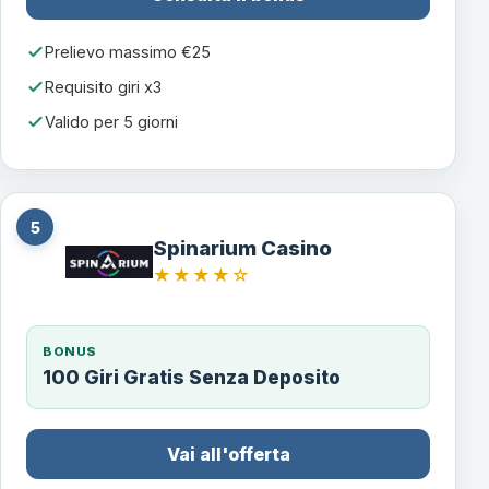
Prelievo massimo €25
Requisito giri x3
Valido per 5 giorni
5
Spinarium Casino
★★★★☆
BONUS
100 Giri Gratis Senza Deposito
Vai all'offerta