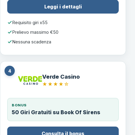
Leggi i dettagli
Requisito giri x55
Prelievo massimo €50
Nessuna scadenza
4
Verde Casino
★★★★☆
BONUS
50 Giri Gratuiti su Book Of Sirens
Consulta il bonus