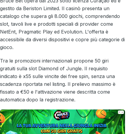
Bruce Bet opera dal 2023 sotto licenza Curaçao ed è
gestito da Beriston Limited. Il casinò presenta un
catalogo che supera gli 8.000 giochi, comprendendo
slot, tavoli live e prodotti speciali di provider come
NetEnt, Pragmatic Play ed Evolution. L'offerta è
accessibile da diversi dispositivi e copre più categorie di
gioco.
Tra le promozioni internazionali propone 50 giri
gratuiti sulla slot Diamond of Jungle. Il requisito
indicato è x55 sulle vincite dei free spin, senza una
scadenza riportata nel listing. Il prelievo massimo è
fissato a €50 e l'attivazione viene descritta come
automatica dopo la registrazione.