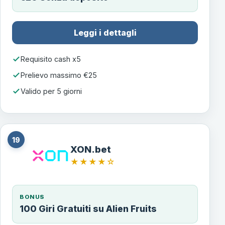
Leggi i dettagli
Requisito cash x5
Prelievo massimo €25
Valido per 5 giorni
19
XON.bet
★★★★☆
BONUS
100 Giri Gratuiti su Alien Fruits