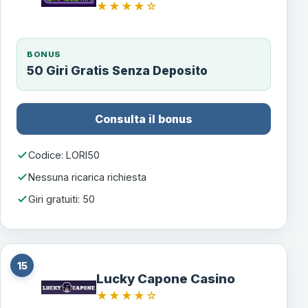
★★★★☆
BONUS
50 Giri Gratis Senza Deposito
Consulta il bonus
Codice: LORI50
Nessuna ricarica richiesta
Giri gratuiti: 50
15
Lucky Capone Casino
★★★★☆