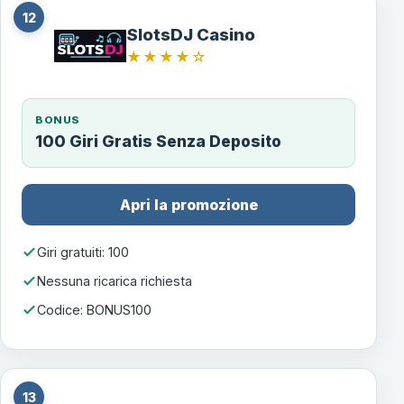
12
SlotsDJ Casino
★★★★☆
BONUS
100 Giri Gratis Senza Deposito
Apri la promozione
Giri gratuiti: 100
Nessuna ricarica richiesta
Codice: BONUS100
13