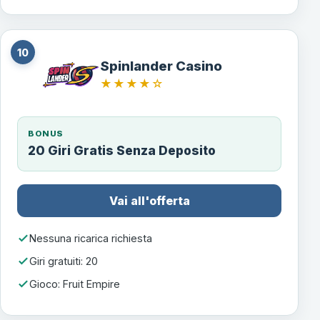
10
Spinlander Casino
★★★★☆
BONUS
20 Giri Gratis Senza Deposito
Vai all'offerta
Nessuna ricarica richiesta
Giri gratuiti: 20
Gioco: Fruit Empire