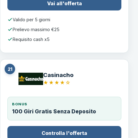
Vai all'offerta
Valido per 5 giorni
Prelievo massimo €25
Requisito cash x5
21
Casinacho
★★★★☆
BONUS
100 Giri Gratis Senza Deposito
Controlla l'offerta