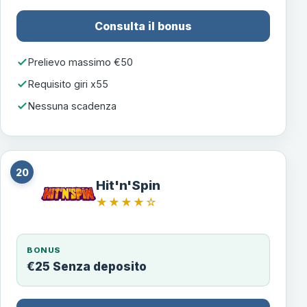
Consulta il bonus
Prelievo massimo €50
Requisito giri x55
Nessuna scadenza
20
Hit'n'Spin
★★★★☆
BONUS
€25 Senza deposito