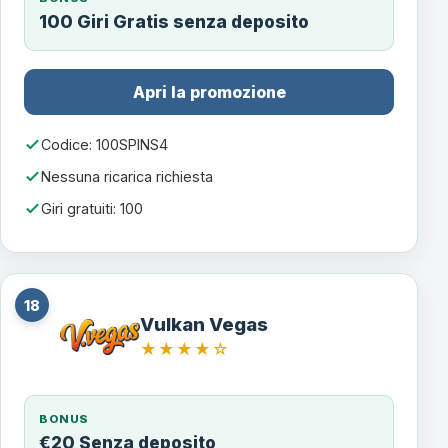
100 Giri Gratis senza deposito
Apri la promozione
Codice: 100SPINS4
Nessuna ricarica richiesta
Giri gratuiti: 100
18
Vulkan Vegas
★★★★☆
BONUS
€20 Senza deposito