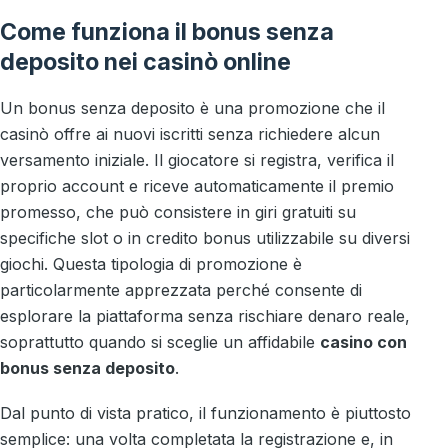
Come funziona il bonus senza
deposito nei casinò online
Un bonus senza deposito è una promozione che il
casinò offre ai nuovi iscritti senza richiedere alcun
versamento iniziale. Il giocatore si registra, verifica il
proprio account e riceve automaticamente il premio
promesso, che può consistere in giri gratuiti su
specifiche slot o in credito bonus utilizzabile su diversi
giochi. Questa tipologia di promozione è
particolarmente apprezzata perché consente di
esplorare la piattaforma senza rischiare denaro reale,
soprattutto quando si sceglie un affidabile
casino con
bonus senza deposito
.
Dal punto di vista pratico, il funzionamento è piuttosto
semplice: una volta completata la registrazione e, in