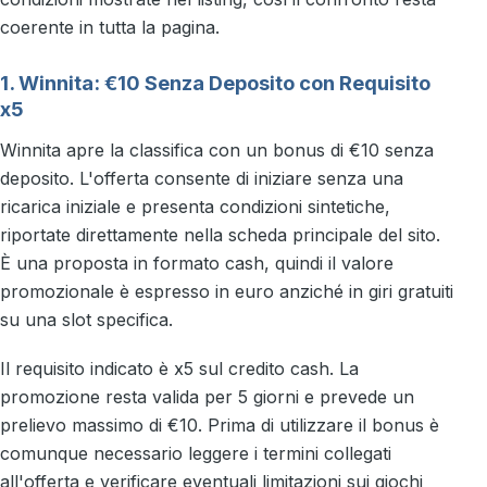
coerente in tutta la pagina.
1. Winnita: €10 Senza Deposito con Requisito
x5
Winnita apre la classifica con un bonus di €10 senza
deposito. L'offerta consente di iniziare senza una
ricarica iniziale e presenta condizioni sintetiche,
riportate direttamente nella scheda principale del sito.
È una proposta in formato cash, quindi il valore
promozionale è espresso in euro anziché in giri gratuiti
su una slot specifica.
Il requisito indicato è x5 sul credito cash. La
promozione resta valida per 5 giorni e prevede un
prelievo massimo di €10. Prima di utilizzare il bonus è
comunque necessario leggere i termini collegati
all'offerta e verificare eventuali limitazioni sui giochi