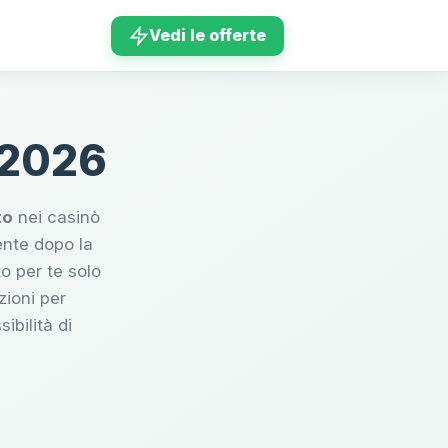
Vedi le offerte
 2026
to
nei casinò
ente dopo la
o per te solo
zioni per
ibilità di