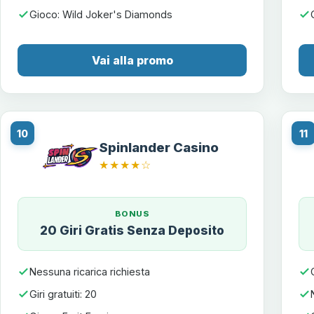
Gioco: Wild Joker's Diamonds
Vai alla promo
10
11
Spinlander Casino
★★★★☆
BONUS
20 Giri Gratis Senza Deposito
Nessuna ricarica richiesta
Giri gratuiti: 20