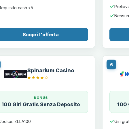
Prelie
Requisito cash x5
Nessun
Scopri l'offerta
6
Spinarium Casino
★★★★☆
BONUS
100 Giri Gratis Senza Deposito
100 
Codice: ZLLA100
Giri grat