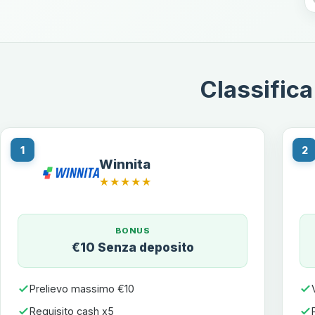
Classific
1
2
Winnita
★★★★★
BONUS
€10 Senza deposito
Prelievo massimo €10
Requisito cash x5