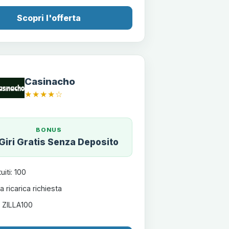
Scopri l'offerta
Casinacho
★★★★☆
BONUS
Giri Gratis Senza Deposito
uiti: 100
 ricarica richiesta
 ZILLA100