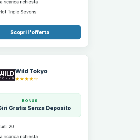
 ricarica richiesta
Hot Triple Sevens
Scopri l'offerta
Wild Tokyo
★★★★☆
BONUS
Giri Gratis Senza Deposito
uiti: 20
 ricarica richiesta