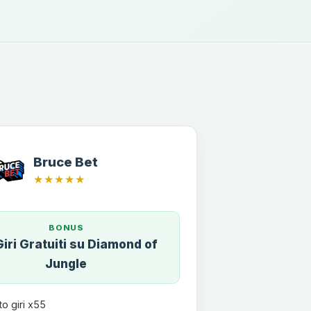
Bruce Bet
★★★★★
BONUS
iri Gratuiti su Diamond of
Jungle
to giri x55