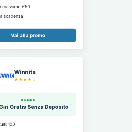
vo massimo €50
a scadenza
Vai alla promo
Winnita
★★★★☆
BONUS
Giri Gratis Senza Deposito
uiti: 100