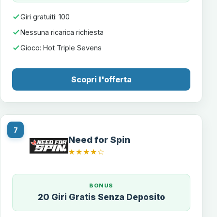
Giri gratuiti: 100
Nessuna ricarica richiesta
Gioco: Hot Triple Sevens
Scopri l'offerta
7
Need for Spin
★★★★☆
BONUS
20 Giri Gratis Senza Deposito