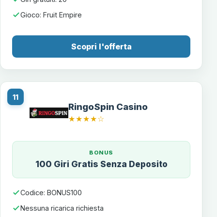
Gioco: Fruit Empire
Scopri l'offerta
11
RingoSpin Casino
★★★★☆
BONUS
100 Giri Gratis Senza Deposito
Codice: BONUS100
Nessuna ricarica richiesta