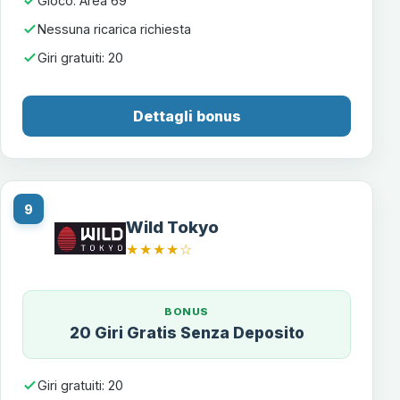
Gioco: Area 69
Nessuna ricarica richiesta
Giri gratuiti: 20
Dettagli bonus
9
Wild Tokyo
★★★★☆
BONUS
20 Giri Gratis Senza Deposito
Giri gratuiti: 20