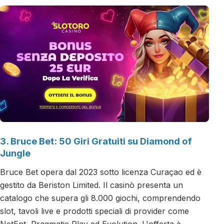
3. Bruce Bet: 50 Giri Gratuiti su Diamond of
Jungle
Bruce Bet opera dal 2023 sotto licenza Curaçao ed è
gestito da Beriston Limited. Il casinò presenta un
catalogo che supera gli 8.000 giochi, comprendendo
slot, tavoli live e prodotti speciali di provider come
NetEnt, Pragmatic Play ed Evolution. L'offerta è