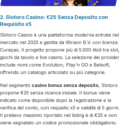
2. Slotoro Casino: €25 Senza Deposito con
Requisito x5
Slotoro Casino è una piattaforma moderna entrata nel
mercato nel 2025 e gestita da Wiraon B.V. con licenza
Curaçao. Il progetto propone più di 5.000 titoli tra slot,
giochi da tavolo e live casino. La selezione dei provider
include nomi come Evolution, Play'n GO e Betsoft,
offrendo un catalogo articolato su più categorie.
Nel segmento
casino bonus senza deposito
, Slotoro
propone €25 senza ricarica iniziale. Il bonus viene
indicato come disponibile dopo la registrazione e la
verifica del conto, con requisito x5 e validità di 5 giorni.
Il prelievo massimo riportato nel listing è di €25 e non
viene segnalato un codice promozionale obbligatorio.