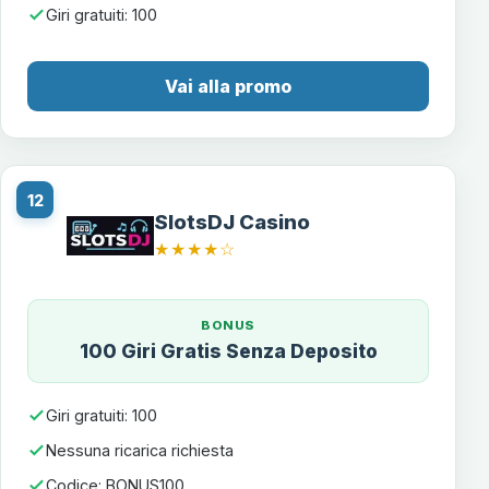
Giri gratuiti: 100
Vai alla promo
12
SlotsDJ Casino
★★★★☆
BONUS
100 Giri Gratis Senza Deposito
Giri gratuiti: 100
Nessuna ricarica richiesta
Codice: BONUS100