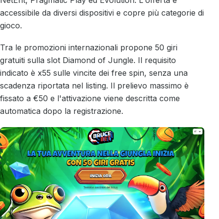
accessibile da diversi dispositivi e copre più categorie di
gioco.
Tra le promozioni internazionali propone 50 giri
gratuiti sulla slot Diamond of Jungle. Il requisito
indicato è x55 sulle vincite dei free spin, senza una
scadenza riportata nel listing. Il prelievo massimo è
fissato a €50 e l'attivazione viene descritta come
automatica dopo la registrazione.