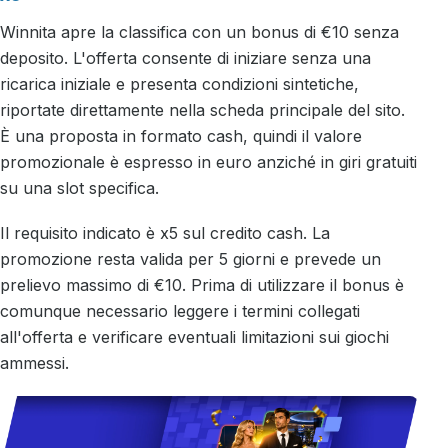
Winnita apre la classifica con un bonus di €10 senza
deposito. L'offerta consente di iniziare senza una
ricarica iniziale e presenta condizioni sintetiche,
riportate direttamente nella scheda principale del sito.
È una proposta in formato cash, quindi il valore
promozionale è espresso in euro anziché in giri gratuiti
su una slot specifica.
Il requisito indicato è x5 sul credito cash. La
promozione resta valida per 5 giorni e prevede un
prelievo massimo di €10. Prima di utilizzare il bonus è
comunque necessario leggere i termini collegati
all'offerta e verificare eventuali limitazioni sui giochi
ammessi.