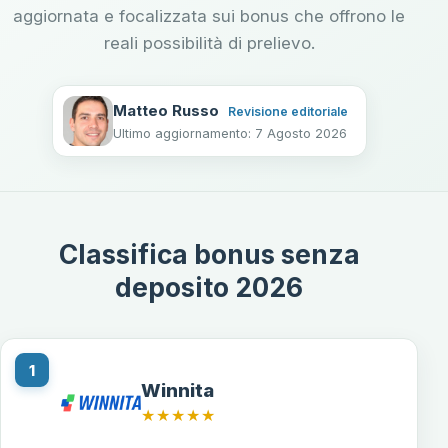
aggiornata e focalizzata sui bonus che offrono le
reali possibilità di prelievo.
Matteo Russo
Revisione editoriale
Ultimo aggiornamento: 7 Agosto 2026
Classifica bonus senza
deposito 2026
1
Winnita
★★★★★