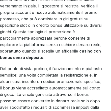
versamento iniziale. Il giocatore si registra, verifica il
proprio account e riceve automaticamente il premio
promesso, che può consistere in giri gratuiti su
specifiche slot o in credito bonus utilizzabile su diversi
giochi. Questa tipologia di promozione è
particolarmente apprezzata perché consente di
esplorare la piattaforma senza rischiare denaro reale,
soprattutto quando si sceglie un affidabile
casino con
bonus senza deposito
.
Dal punto di vista pratico, il funzionamento è piuttosto
semplice: una volta completata la registrazione e, in
alcuni casi, inserito un codice promozionale specifico,
il bonus viene accreditato automaticamente sul conto
di gioco. Le vincite generate attraverso il bonus
possono essere convertite in denaro reale solo dopo
aver soddisfatto i requisiti di scommessa imposti dalla