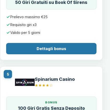
50 Giri Gratuiti su Book Of Sirens
Prelievo massimo €25
Requisito giri x3
Valido per 5 giorni
Dettagli bonus
5
Spinarium Casino
★★★★☆
BONUS
100 Giri Gratis Senza Deposito