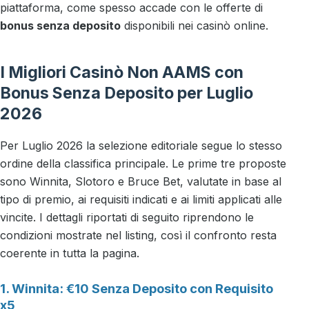
piattaforma, come spesso accade con le offerte di
bonus senza deposito
disponibili nei casinò online.
I Migliori Casinò Non AAMS con
Bonus Senza Deposito per Luglio
2026
Per Luglio 2026 la selezione editoriale segue lo stesso
ordine della classifica principale. Le prime tre proposte
sono Winnita, Slotoro e Bruce Bet, valutate in base al
tipo di premio, ai requisiti indicati e ai limiti applicati alle
vincite. I dettagli riportati di seguito riprendono le
condizioni mostrate nel listing, così il confronto resta
coerente in tutta la pagina.
1. Winnita: €10 Senza Deposito con Requisito
x5