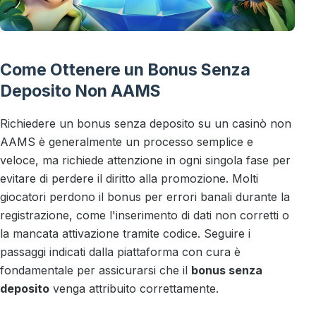
Come Ottenere un Bonus Senza
Deposito Non AAMS
Richiedere un bonus senza deposito su un casinò non
AAMS è generalmente un processo semplice e
veloce, ma richiede attenzione in ogni singola fase per
evitare di perdere il diritto alla promozione. Molti
giocatori perdono il bonus per errori banali durante la
registrazione, come l'inserimento di dati non corretti o
la mancata attivazione tramite codice. Seguire i
passaggi indicati dalla piattaforma con cura è
fondamentale per assicurarsi che il
bonus senza
deposito
venga attribuito correttamente.