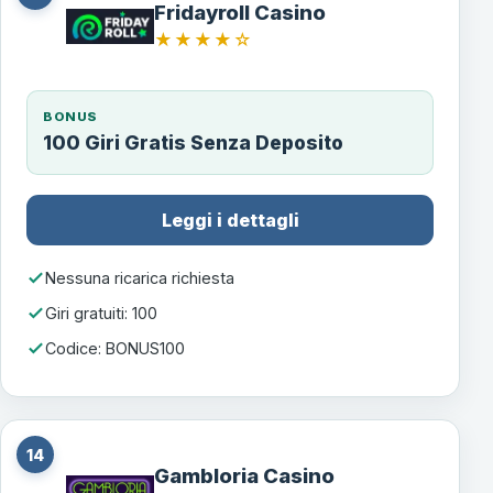
Fridayroll Casino
★★★★☆
BONUS
100 Giri Gratis Senza Deposito
Leggi i dettagli
Nessuna ricarica richiesta
Giri gratuiti: 100
Codice: BONUS100
14
Gambloria Casino