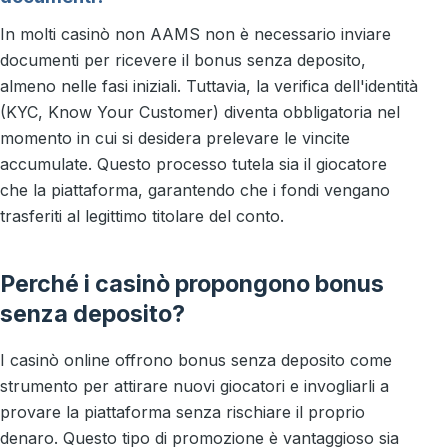
In molti casinò non AAMS non è necessario inviare
documenti per ricevere il bonus senza deposito,
almeno nelle fasi iniziali. Tuttavia, la verifica dell'identità
(KYC, Know Your Customer) diventa obbligatoria nel
momento in cui si desidera prelevare le vincite
accumulate. Questo processo tutela sia il giocatore
che la piattaforma, garantendo che i fondi vengano
trasferiti al legittimo titolare del conto.
Perché i casinò propongono bonus
senza deposito?
I casinò online offrono bonus senza deposito come
strumento per attirare nuovi giocatori e invogliarli a
provare la piattaforma senza rischiare il proprio
denaro. Questo tipo di promozione è vantaggioso sia