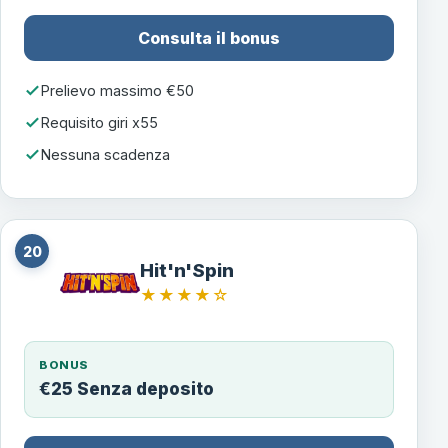
Consulta il bonus
Prelievo massimo €50
Requisito giri x55
Nessuna scadenza
20
Hit'n'Spin
★★★★☆
BONUS
€25 Senza deposito