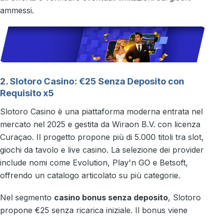
ammessi.
2. Slotoro Casino: €25 Senza Deposito con
Requisito x5
Slotoro Casino è una piattaforma moderna entrata nel
mercato nel 2025 e gestita da Wiraon B.V. con licenza
Curaçao. Il progetto propone più di 5.000 titoli tra slot,
giochi da tavolo e live casino. La selezione dei provider
include nomi come Evolution, Play'n GO e Betsoft,
offrendo un catalogo articolato su più categorie.
Nel segmento
casino bonus senza deposito
, Slotoro
propone €25 senza ricarica iniziale. Il bonus viene