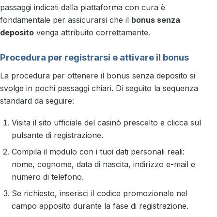
passaggi indicati dalla piattaforma con cura è
fondamentale per assicurarsi che il
bonus senza
deposito
venga attribuito correttamente.
Procedura per registrarsi e attivare il bonus
La procedura per ottenere il bonus senza deposito si
svolge in pochi passaggi chiari. Di seguito la sequenza
standard da seguire:
Visita il sito ufficiale del casinò prescelto e clicca sul
pulsante di registrazione.
Compila il modulo con i tuoi dati personali reali:
nome, cognome, data di nascita, indirizzo e-mail e
numero di telefono.
Se richiesto, inserisci il codice promozionale nel
campo apposito durante la fase di registrazione.