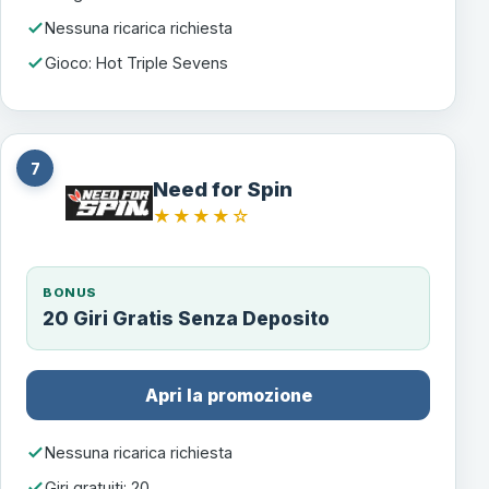
Nessuna ricarica richiesta
Gioco: Hot Triple Sevens
7
Need for Spin
★★★★☆
BONUS
20 Giri Gratis Senza Deposito
Apri la promozione
Nessuna ricarica richiesta
Giri gratuiti: 20