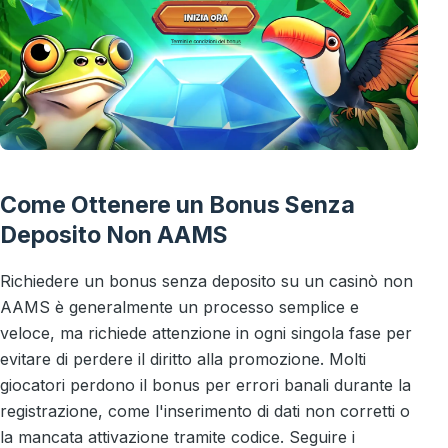
Come Ottenere un Bonus Senza
Deposito Non AAMS
Richiedere un bonus senza deposito su un casinò non
AAMS è generalmente un processo semplice e
veloce, ma richiede attenzione in ogni singola fase per
evitare di perdere il diritto alla promozione. Molti
giocatori perdono il bonus per errori banali durante la
registrazione, come l'inserimento di dati non corretti o
la mancata attivazione tramite codice. Seguire i