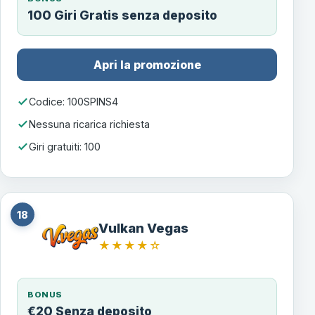
100 Giri Gratis senza deposito
Apri la promozione
Codice: 100SPINS4
Nessuna ricarica richiesta
Giri gratuiti: 100
18
Vulkan Vegas
★★★★☆
BONUS
€20 Senza deposito