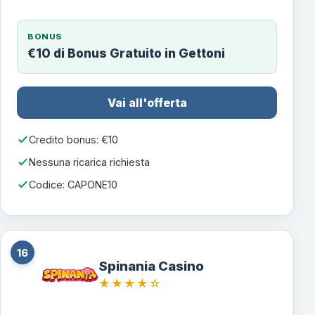
BONUS
€10 di Bonus Gratuito in Gettoni
Vai all'offerta
Credito bonus: €10
Nessuna ricarica richiesta
Codice: CAPONE10
16
Spinania Casino
★★★★☆