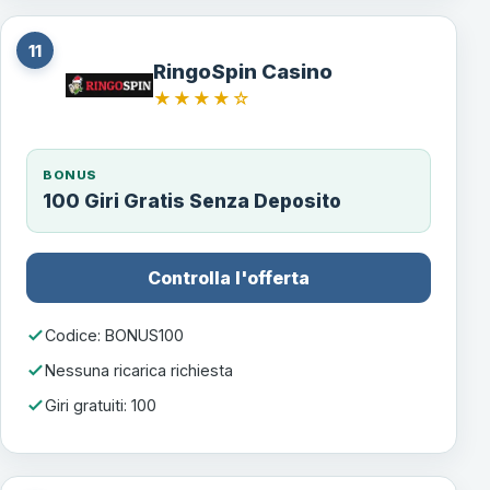
11
RingoSpin Casino
★★★★☆
BONUS
100 Giri Gratis Senza Deposito
Controlla l'offerta
Codice: BONUS100
Nessuna ricarica richiesta
Giri gratuiti: 100