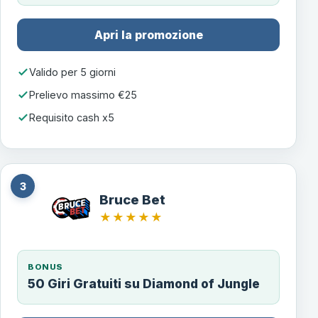
Apri la promozione
Valido per 5 giorni
Prelievo massimo €25
Requisito cash x5
3
Bruce Bet
★★★★★
BONUS
50 Giri Gratuiti su Diamond of Jungle