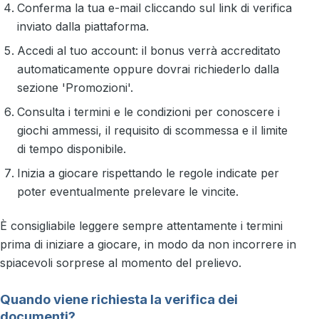
Conferma la tua e-mail cliccando sul link di verifica
inviato dalla piattaforma.
Accedi al tuo account: il bonus verrà accreditato
automaticamente oppure dovrai richiederlo dalla
sezione 'Promozioni'.
Consulta i termini e le condizioni per conoscere i
giochi ammessi, il requisito di scommessa e il limite
di tempo disponibile.
Inizia a giocare rispettando le regole indicate per
poter eventualmente prelevare le vincite.
È consigliabile leggere sempre attentamente i termini
prima di iniziare a giocare, in modo da non incorrere in
spiacevoli sorprese al momento del prelievo.
Quando viene richiesta la verifica dei
documenti?