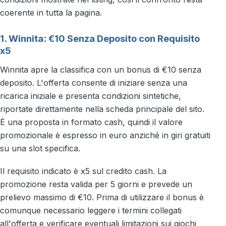
coerente in tutta la pagina.
1. Winnita: €10 Senza Deposito con Requisito
x5
Winnita apre la classifica con un bonus di €10 senza
deposito. L'offerta consente di iniziare senza una
ricarica iniziale e presenta condizioni sintetiche,
riportate direttamente nella scheda principale del sito.
È una proposta in formato cash, quindi il valore
promozionale è espresso in euro anziché in giri gratuiti
su una slot specifica.
Il requisito indicato è x5 sul credito cash. La
promozione resta valida per 5 giorni e prevede un
prelievo massimo di €10. Prima di utilizzare il bonus è
comunque necessario leggere i termini collegati
all'offerta e verificare eventuali limitazioni sui giochi