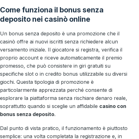
Come funziona il bonus senza
deposito nei casinò online
Un bonus senza deposito è una promozione che il
casinò offre ai nuovi iscritti senza richiedere alcun
versamento iniziale. Il giocatore si registra, verifica il
proprio account e riceve automaticamente il premio
promesso, che può consistere in giri gratuiti su
specifiche slot o in credito bonus utilizzabile su diversi
giochi. Questa tipologia di promozione è
particolarmente apprezzata perché consente di
esplorare la piattaforma senza rischiare denaro reale,
soprattutto quando si sceglie un affidabile
casino con
bonus senza deposito
.
Dal punto di vista pratico, il funzionamento è piuttosto
semplice: una volta completata la registrazione e, in