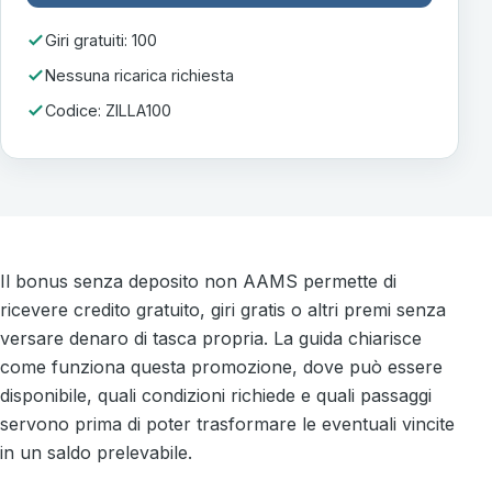
Giri gratuiti: 100
Nessuna ricarica richiesta
Codice: ZILLA100
Il bonus senza deposito non AAMS permette di
ricevere credito gratuito, giri gratis o altri premi senza
versare denaro di tasca propria. La guida chiarisce
come funziona questa promozione, dove può essere
disponibile, quali condizioni richiede e quali passaggi
servono prima di poter trasformare le eventuali vincite
in un saldo prelevabile.