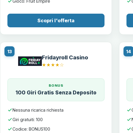
Gioco: Fruit Empire
Scopri l'offerta
13
14
Fridayroll Casino
★★★★☆
BONUS
100 Giri Gratis Senza Deposito
Nessuna ricarica richiesta
Giri gratuiti: 100
Codice: BONUS100