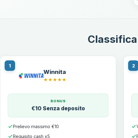
Classific
1
2
Winnita
★★★★★
BONUS
€10 Senza deposito
Prelievo massimo €10
Requisito cash x5