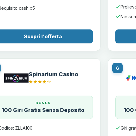
Prelie
Requisito cash x5
Nessun
Scopri l'offerta
6
Spinarium Casino
★★★★☆
BONUS
100 Giri Gratis Senza Deposito
100 
Codice: ZLLA100
Giri grat