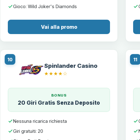
Gioco: Wild Joker's Diamonds
Vai alla promo
10
11
Spinlander Casino
★★★★☆
BONUS
20 Giri Gratis Senza Deposito
Nessuna ricarica richiesta
Giri gratuiti: 20