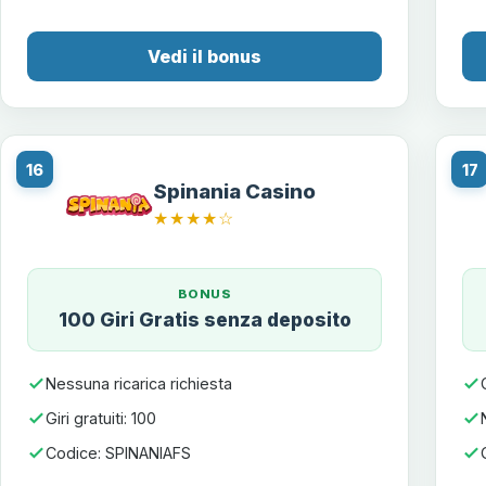
Vedi il bonus
16
17
Spinania Casino
★★★★☆
BONUS
100 Giri Gratis senza deposito
Nessuna ricarica richiesta
Giri gratuiti: 100
Codice: SPINANIAFS