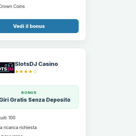
 Crown Coins
Vedi il bonus
SlotsDJ Casino
★★★★☆
BONUS
Giri Gratis Senza Deposito
uiti: 100
 ricarica richiesta