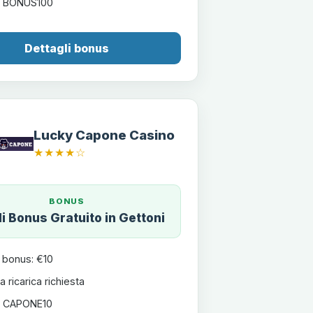
: BONUS100
Dettagli bonus
Lucky Capone Casino
★★★★☆
BONUS
i Bonus Gratuito in Gettoni
 bonus: €10
 ricarica richiesta
: CAPONE10