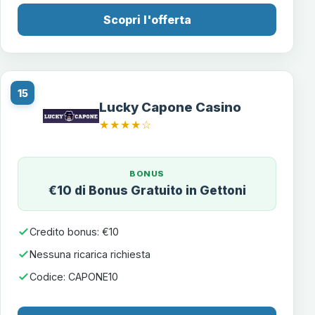
Scopri l'offerta
15
Lucky Capone Casino
★★★★☆
BONUS
€10 di Bonus Gratuito in Gettoni
Credito bonus: €10
Nessuna ricarica richiesta
Codice: CAPONE10