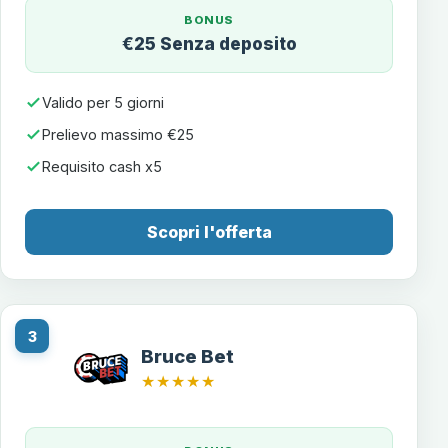
BONUS
€25 Senza deposito
Valido per 5 giorni
Prelievo massimo €25
Requisito cash x5
Scopri l'offerta
3
Bruce Bet
★★★★★