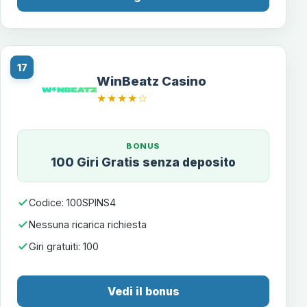
17
WinBeatz Casino
★★★★☆
BONUS
100 Giri Gratis senza deposito
Codice: 100SPINS4
Nessuna ricarica richiesta
Giri gratuiti: 100
Vedi il bonus