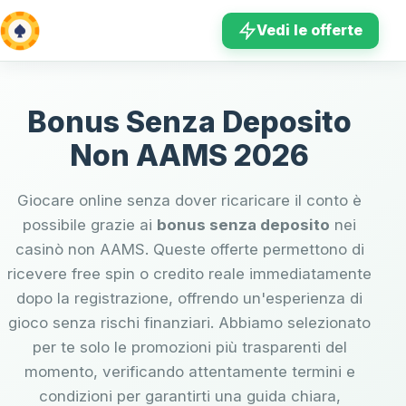
Vedi le offerte
Bonus Senza Deposito
Non AAMS 2026
Giocare online senza dover ricaricare il conto è
possibile grazie ai
bonus senza deposito
nei
casinò non AAMS. Queste offerte permettono di
ricevere free spin o credito reale immediatamente
dopo la registrazione, offrendo un'esperienza di
gioco senza rischi finanziari. Abbiamo selezionato
per te solo le promozioni più trasparenti del
momento, verificando attentamente termini e
condizioni per garantirti una guida chiara,