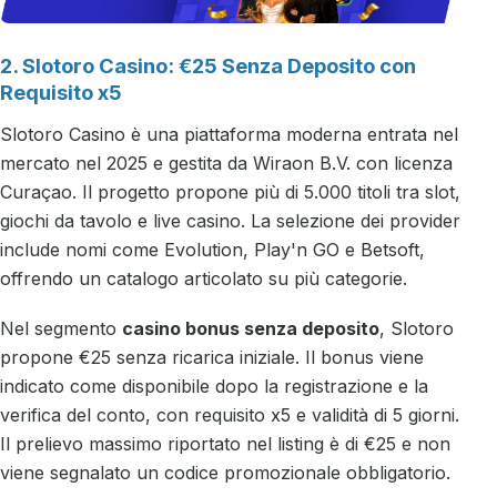
2. Slotoro Casino: €25 Senza Deposito con
Requisito x5
Slotoro Casino è una piattaforma moderna entrata nel
mercato nel 2025 e gestita da Wiraon B.V. con licenza
Curaçao. Il progetto propone più di 5.000 titoli tra slot,
giochi da tavolo e live casino. La selezione dei provider
include nomi come Evolution, Play'n GO e Betsoft,
offrendo un catalogo articolato su più categorie.
Nel segmento
casino bonus senza deposito
, Slotoro
propone €25 senza ricarica iniziale. Il bonus viene
indicato come disponibile dopo la registrazione e la
verifica del conto, con requisito x5 e validità di 5 giorni.
Il prelievo massimo riportato nel listing è di €25 e non
viene segnalato un codice promozionale obbligatorio.