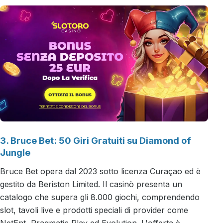
3. Bruce Bet: 50 Giri Gratuiti su Diamond of
Jungle
Bruce Bet opera dal 2023 sotto licenza Curaçao ed è
gestito da Beriston Limited. Il casinò presenta un
catalogo che supera gli 8.000 giochi, comprendendo
slot, tavoli live e prodotti speciali di provider come
NetEnt, Pragmatic Play ed Evolution. L'offerta è