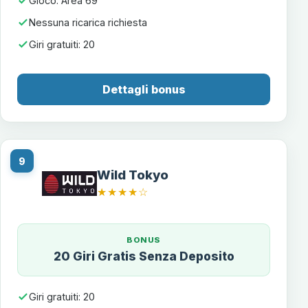
Gioco: Area 69
Nessuna ricarica richiesta
Giri gratuiti: 20
Dettagli bonus
9
Wild Tokyo
★★★★☆
BONUS
20 Giri Gratis Senza Deposito
Giri gratuiti: 20