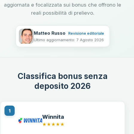
aggiornata e focalizzata sui bonus che offrono le
reali possibilità di prelievo.
Matteo Russo
Revisione editoriale
Ultimo aggiornamento: 7 Agosto 2026
Classifica bonus senza
deposito 2026
1
Winnita
★★★★★