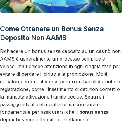
Come Ottenere un Bonus Senza
Deposito Non AAMS
Richiedere un bonus senza deposito su un casinò non
AAMS è generalmente un processo semplice e
veloce, ma richiede attenzione in ogni singola fase per
evitare di perdere il diritto alla promozione. Molti
giocatori perdono il bonus per errori banali durante la
registrazione, come l'inserimento di dati non corretti o
la mancata attivazione tramite codice. Seguire i
passaggi indicati dalla piattaforma con cura è
fondamentale per assicurarsi che il
bonus senza
deposito
venga attribuito correttamente.