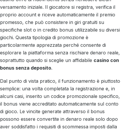
versamento iniziale. Il giocatore si registra, verifica il
proprio account e riceve automaticamente il premio
promesso, che può consistere in giri gratuiti su
specifiche slot o in credito bonus utilizzabile su diversi
giochi. Questa tipologia di promozione è
particolarmente apprezzata perché consente di
esplorare la piattaforma senza rischiare denaro reale,
soprattutto quando si sceglie un affidabile
casino con
bonus senza deposito
.
Dal punto di vista pratico, il funzionamento è piuttosto
semplice: una volta completata la registrazione e, in
alcuni casi, inserito un codice promozionale specifico,
il bonus viene accreditato automaticamente sul conto
di gioco. Le vincite generate attraverso il bonus
possono essere convertite in denaro reale solo dopo
aver soddisfatto i requisiti di scommessa imposti dalla