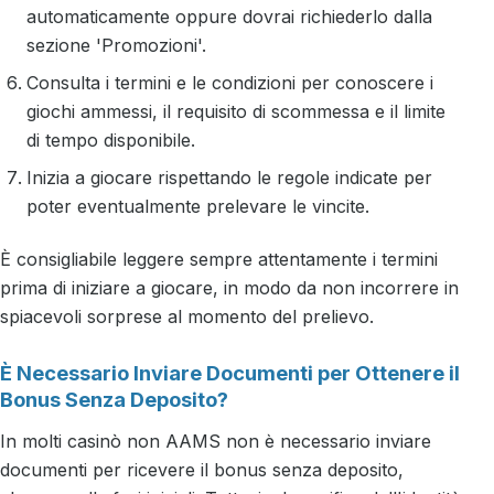
automaticamente oppure dovrai richiederlo dalla
sezione 'Promozioni'.
Consulta i termini e le condizioni per conoscere i
giochi ammessi, il requisito di scommessa e il limite
di tempo disponibile.
Inizia a giocare rispettando le regole indicate per
poter eventualmente prelevare le vincite.
È consigliabile leggere sempre attentamente i termini
prima di iniziare a giocare, in modo da non incorrere in
spiacevoli sorprese al momento del prelievo.
È Necessario Inviare Documenti per Ottenere il
Bonus Senza Deposito?
In molti casinò non AAMS non è necessario inviare
documenti per ricevere il bonus senza deposito,