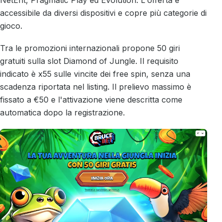
accessibile da diversi dispositivi e copre più categorie di
gioco.
Tra le promozioni internazionali propone 50 giri
gratuiti sulla slot Diamond of Jungle. Il requisito
indicato è x55 sulle vincite dei free spin, senza una
scadenza riportata nel listing. Il prelievo massimo è
fissato a €50 e l'attivazione viene descritta come
automatica dopo la registrazione.