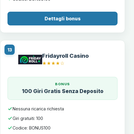
Dettagli bonus
13
Fridayroll Casino
★★★★☆
BONUS
100 Giri Gratis Senza Deposito
Nessuna ricarica richiesta
Giri gratuiti: 100
Codice: BONUS100