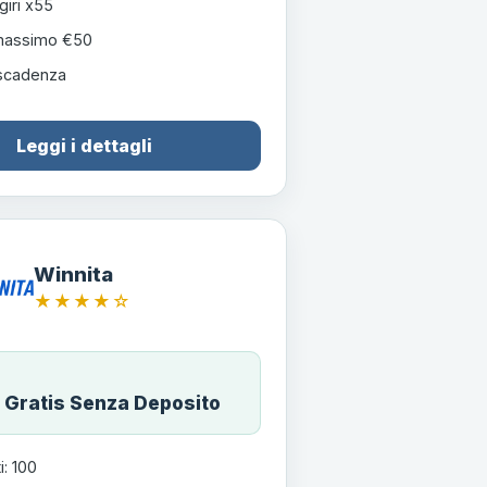
giri x55
 massimo €50
scadenza
Leggi i dettagli
Winnita
★★★★☆
i Gratis Senza Deposito
i: 100