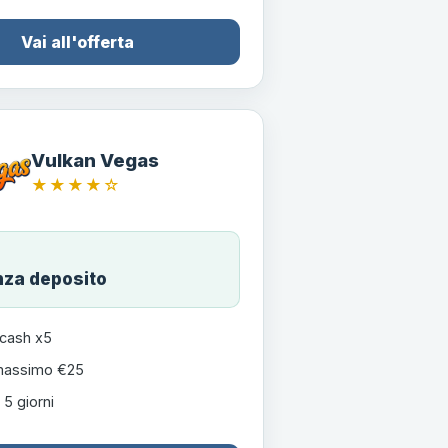
Vai all'offerta
Vulkan Vegas
★★★★☆
za deposito
 cash x5
 massimo €25
 5 giorni