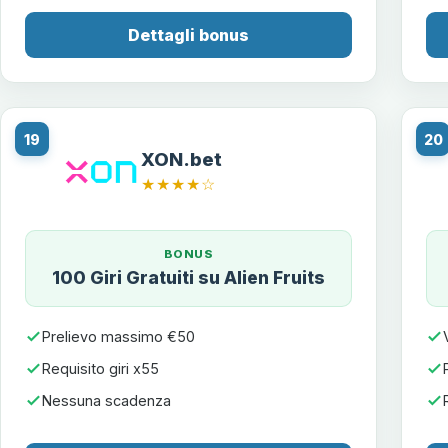
Dettagli bonus
19
20
XON.bet
★★★★☆
BONUS
100 Giri Gratuiti su Alien Fruits
Prelievo massimo €50
Requisito giri x55
Nessuna scadenza