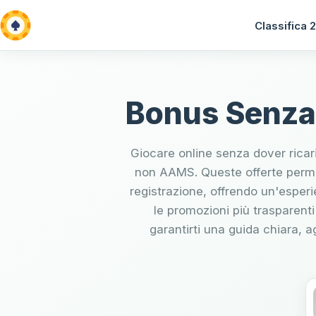
Classifica 
Bonus Senza
Giocare online senza dover ricari
non AAMS. Queste offerte perme
registrazione, offrendo un'esperi
le promozioni più trasparent
garantirti una guida chiara, a