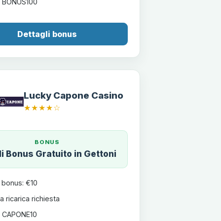
: BONUS100
Dettagli bonus
Lucky Capone Casino
★★★★☆
BONUS
i Bonus Gratuito in Gettoni
 bonus: €10
 ricarica richiesta
: CAPONE10