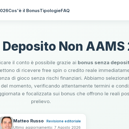
2026
Cos'è il Bonus
Tipologie
FAQ
 Deposito Non AAMS
care il conto è possibile grazie ai
bonus senza deposi
ttono di ricevere free spin o credito reale immediatam
enza di gioco senza rischi finanziari. Abbiamo selezionat
i del momento, verificando attentamente termini e condi
ggiornata e focalizzata sui bonus che offrono le reali poss
prelievo.
Matteo Russo
Revisione editoriale
Ultimo aggiornamento: 7 Agosto 2026