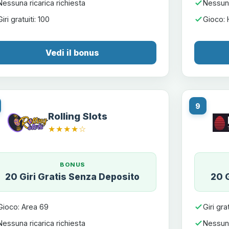
Nessuna ricarica richiesta
Nessuna
Giri gratuiti: 100
Gioco: 
Vedi il bonus
9
Rolling Slots
★★★★☆
BONUS
20 Giri Gratis Senza Deposito
20 
Gioco: Area 69
Giri grat
Nessuna ricarica richiesta
Nessuna