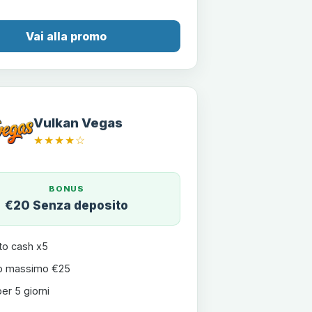
Vai alla promo
Vulkan Vegas
★★★★☆
BONUS
€20 Senza deposito
to cash x5
vo massimo €25
per 5 giorni