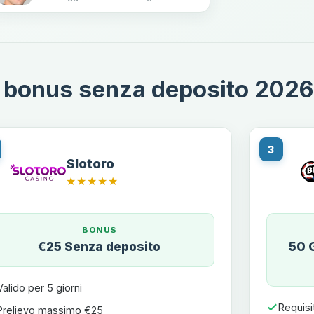
a bonus senza deposito 2026
3
Slotoro
★★★★★
BONUS
€25 Senza deposito
50 G
Valido per 5 giorni
Requisi
Prelievo massimo €25