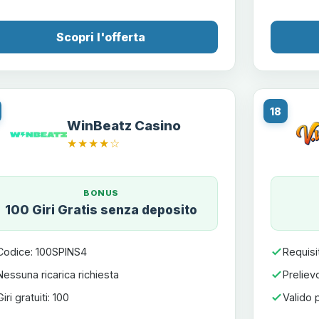
Scopri l'offerta
18
WinBeatz Casino
★★★★☆
BONUS
100 Giri Gratis senza deposito
Codice: 100SPINS4
Requisi
Nessuna ricarica richiesta
Prelie
Giri gratuiti: 100
Valido 