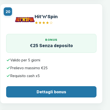
20
Hit'n'Spin
★★★★☆
BONUS
€25 Senza deposito
Valido per 5 giorni
Prelievo massimo €25
Requisito cash x5
Dettagli bonus