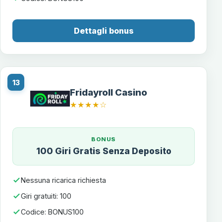
Dettagli bonus
13
Fridayroll Casino
★★★★☆
BONUS
100 Giri Gratis Senza Deposito
Nessuna ricarica richiesta
Giri gratuiti: 100
Codice: BONUS100