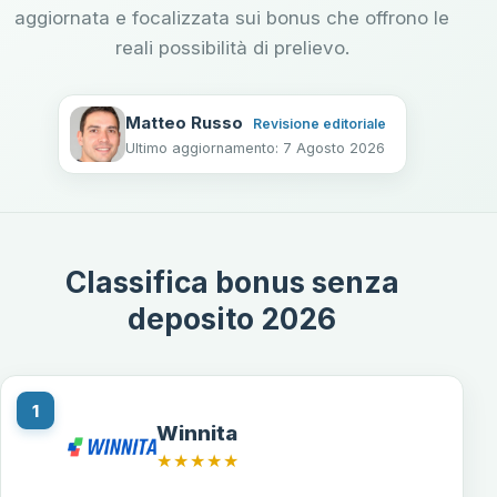
aggiornata e focalizzata sui bonus che offrono le
reali possibilità di prelievo.
Matteo Russo
Revisione editoriale
Ultimo aggiornamento: 7 Agosto 2026
Classifica bonus senza
deposito 2026
1
Winnita
★★★★★