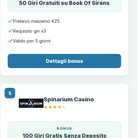
50 Giri Gratuiti su Book Of Sirens
Prelievo massimo €25
Requisito giri x3
Valido per 5 giorni
Dettagli bonus
5
Spinarium Casino
★★★★☆
BONUS
100 Giri Gratis Senza Deposito