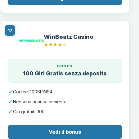
17
WinBeatz Casino
★★★★☆
BONUS
100 Giri Gratis senza deposito
Codice: 100SPINS4
Nessuna ricarica richiesta
Giri gratuiti: 100
Vedi il bonus