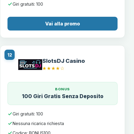
Giri gratuiti: 100
Vai alla promo
12
SlotsDJ Casino
★★★★☆
BONUS
100 Giri Gratis Senza Deposito
Giri gratuiti: 100
Nessuna ricarica richiesta
Codice: BONUS100