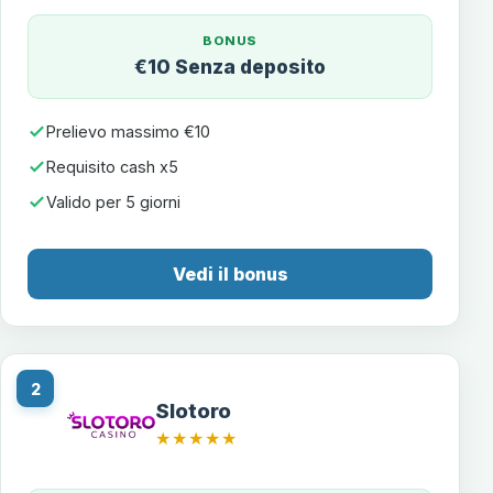
BONUS
€10 Senza deposito
Prelievo massimo €10
Requisito cash x5
Valido per 5 giorni
Vedi il bonus
2
Slotoro
★★★★★