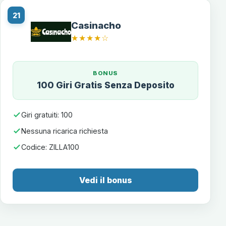
21
Casinacho
★★★★☆
BONUS
100 Giri Gratis Senza Deposito
Giri gratuiti: 100
Nessuna ricarica richiesta
Codice: ZILLA100
Vedi il bonus