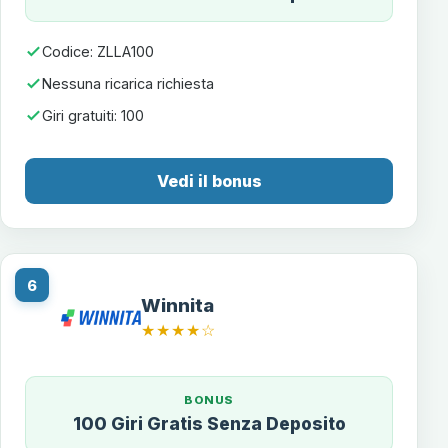
Codice: ZLLA100
Nessuna ricarica richiesta
Giri gratuiti: 100
Vedi il bonus
6
Winnita
★★★★☆
BONUS
100 Giri Gratis Senza Deposito