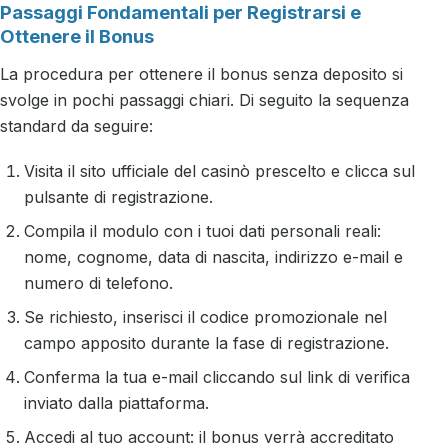
Passaggi Fondamentali per Registrarsi e
Ottenere il Bonus
La procedura per ottenere il bonus senza deposito si
svolge in pochi passaggi chiari. Di seguito la sequenza
standard da seguire:
Visita il sito ufficiale del casinò prescelto e clicca sul
pulsante di registrazione.
Compila il modulo con i tuoi dati personali reali:
nome, cognome, data di nascita, indirizzo e-mail e
numero di telefono.
Se richiesto, inserisci il codice promozionale nel
campo apposito durante la fase di registrazione.
Conferma la tua e-mail cliccando sul link di verifica
inviato dalla piattaforma.
Accedi al tuo account: il bonus verrà accreditato