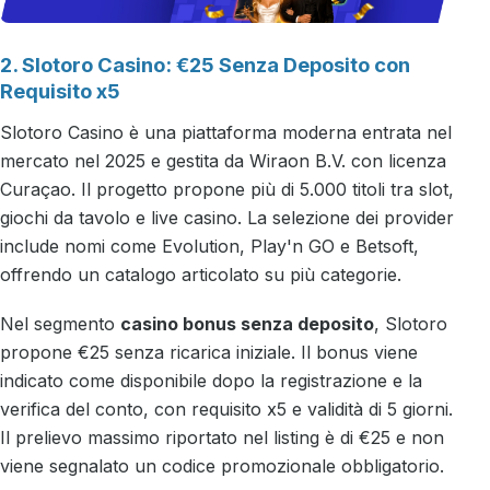
2. Slotoro Casino: €25 Senza Deposito con
Requisito x5
Slotoro Casino è una piattaforma moderna entrata nel
mercato nel 2025 e gestita da Wiraon B.V. con licenza
Curaçao. Il progetto propone più di 5.000 titoli tra slot,
giochi da tavolo e live casino. La selezione dei provider
include nomi come Evolution, Play'n GO e Betsoft,
offrendo un catalogo articolato su più categorie.
Nel segmento
casino bonus senza deposito
, Slotoro
propone €25 senza ricarica iniziale. Il bonus viene
indicato come disponibile dopo la registrazione e la
verifica del conto, con requisito x5 e validità di 5 giorni.
Il prelievo massimo riportato nel listing è di €25 e non
viene segnalato un codice promozionale obbligatorio.