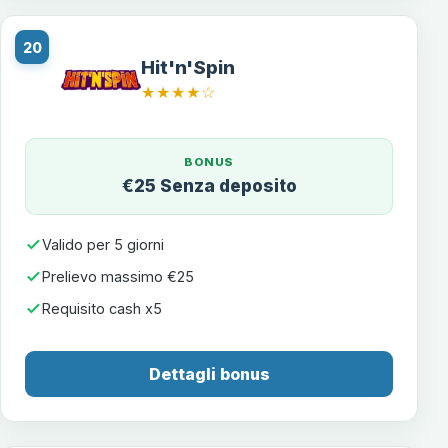
20
Hit'n'Spin
★★★★☆
BONUS
€25 Senza deposito
Valido per 5 giorni
Prelievo massimo €25
Requisito cash x5
Dettagli bonus