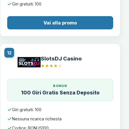
Giri gratuiti: 100
Vai alla promo
12
SlotsDJ Casino
★★★★☆
BONUS
100 Giri Gratis Senza Deposito
Giri gratuiti: 100
Nessuna ricarica richiesta
Codice: BONUS100