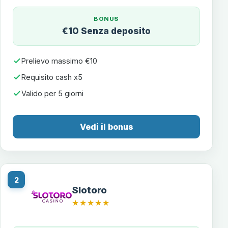
BONUS
€10 Senza deposito
Prelievo massimo €10
Requisito cash x5
Valido per 5 giorni
Vedi il bonus
2
Slotoro
★★★★★