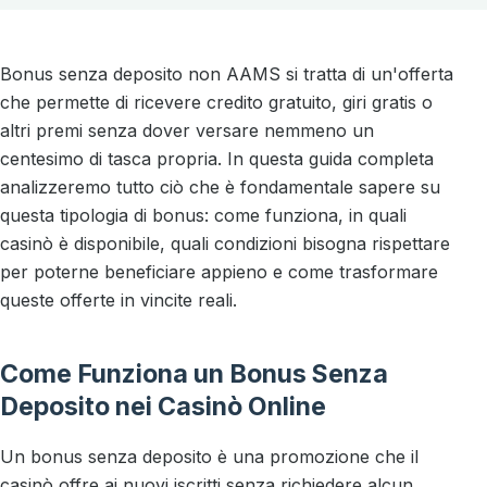
Bonus senza deposito non AAMS si tratta di un'offerta
che permette di ricevere credito gratuito, giri gratis o
altri premi senza dover versare nemmeno un
centesimo di tasca propria. In questa guida completa
analizzeremo tutto ciò che è fondamentale sapere su
questa tipologia di bonus: come funziona, in quali
casinò è disponibile, quali condizioni bisogna rispettare
per poterne beneficiare appieno e come trasformare
queste offerte in vincite reali.
Come Funziona un Bonus Senza
Deposito nei Casinò Online
Un bonus senza deposito è una promozione che il
casinò offre ai nuovi iscritti senza richiedere alcun