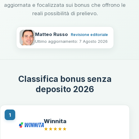
aggiornata e focalizzata sui bonus che offrono le
reali possibilità di prelievo.
Matteo Russo
Revisione editoriale
Ultimo aggiornamento: 7 Agosto 2026
Classifica bonus senza
deposito 2026
1
Winnita
★★★★★