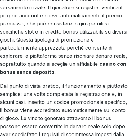
versamento iniziale. Il giocatore si registra, verifica il
proprio account e riceve automaticamente il premio
promesso, che può consistere in giri gratuiti su
specifiche slot o in credito bonus utilizzabile su diversi
giochi. Questa tipologia di promozione è
particolarmente apprezzata perché consente di
esplorare la piattaforma senza rischiare denaro reale,
soprattutto quando si sceglie un affidabile
casino con
bonus senza deposito
.
Dal punto di vista pratico, il funzionamento è piuttosto
semplice: una volta completata la registrazione e, in
alcuni casi, inserito un codice promozionale specifico,
il bonus viene accreditato automaticamente sul conto
di gioco. Le vincite generate attraverso il bonus
possono essere convertite in denaro reale solo dopo
aver soddisfatto i requisiti di scommessa imposti dalla