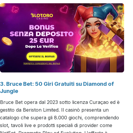
3. Bruce Bet: 50 Giri Gratuiti su Diamond of
Jungle
Bruce Bet opera dal 2023 sotto licenza Curaçao ed è
gestito da Beriston Limited. Il casinò presenta un
catalogo che supera gli 8.000 giochi, comprendendo
slot, tavoli live e prodotti speciali di provider come
NetEnt, Pragmatic Play ed Evolution. L'offerta è