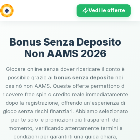
Vedi le offerte
Bonus Senza Deposito
Non AAMS 2026
Giocare online senza dover ricaricare il conto è
possibile grazie ai
bonus senza deposito
nei
casinò non AAMS. Queste offerte permettono di
ricevere free spin o credito reale immediatamente
dopo la registrazione, offrendo un'esperienza di
gioco senza rischi finanziari. Abbiamo selezionato
per te solo le promozioni più trasparenti del
momento, verificando attentamente termini e
condizioni per garantirti una guida chiara,