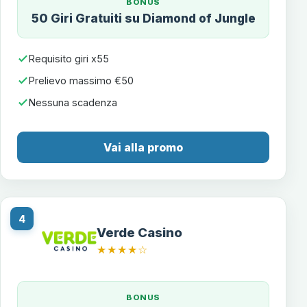
BONUS
50 Giri Gratuiti su Diamond of Jungle
Requisito giri x55
Prelievo massimo €50
Nessuna scadenza
Vai alla promo
4
Verde Casino
★★★★☆
BONUS