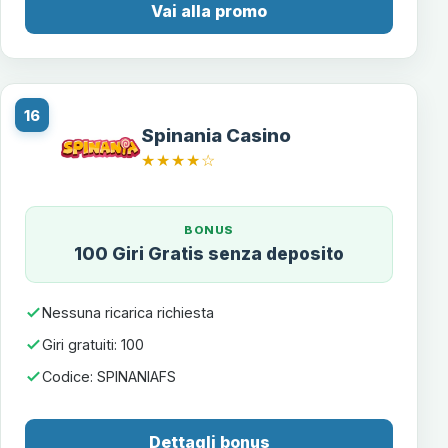
Vai alla promo
16
Spinania Casino
★★★★☆
BONUS
100 Giri Gratis senza deposito
Nessuna ricarica richiesta
Giri gratuiti: 100
Codice: SPINANIAFS
Dettagli bonus