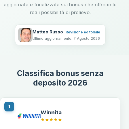
aggiornata e focalizzata sui bonus che offrono le
reali possibilità di prelievo.
Matteo Russo
Revisione editoriale
Ultimo aggiornamento: 7 Agosto 2026
Classifica bonus senza
deposito 2026
1
Winnita
★★★★★