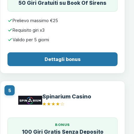
50 Giri Gratuiti su Book Of Sirens
Prelievo massimo €25
Requisito giri x3
Valido per 5 giorni
Dettagli bonus
5
Spinarium Casino
★★★★☆
BONUS
100 Giri Gratis Senza Deposito