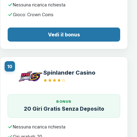
Nessuna ricarica richiesta
Gioco: Crown Coins
Vedi il bonus
10
Spinlander Casino
★★★★☆
BONUS
20 Giri Gratis Senza Deposito
Nessuna ricarica richiesta
Giri gratuiti: 20