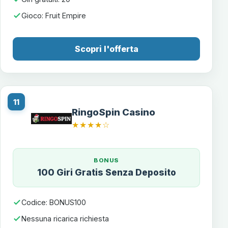
Gioco: Fruit Empire
Scopri l'offerta
11
RingoSpin Casino
★★★★☆
BONUS
100 Giri Gratis Senza Deposito
Codice: BONUS100
Nessuna ricarica richiesta