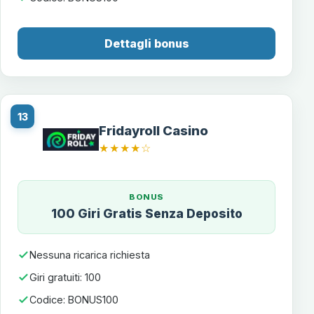
Dettagli bonus
13
Fridayroll Casino
★★★★☆
BONUS
100 Giri Gratis Senza Deposito
Nessuna ricarica richiesta
Giri gratuiti: 100
Codice: BONUS100