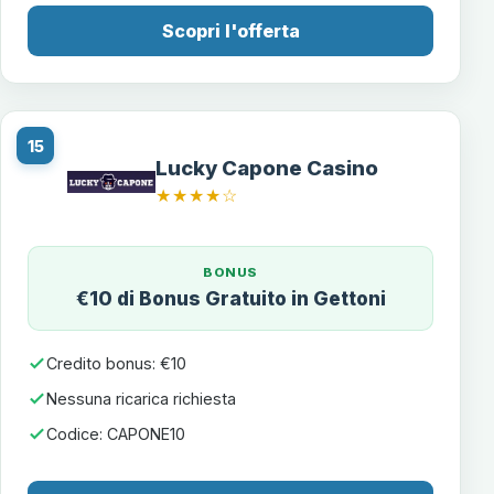
Scopri l'offerta
15
Lucky Capone Casino
★★★★☆
BONUS
€10 di Bonus Gratuito in Gettoni
Credito bonus: €10
Nessuna ricarica richiesta
Codice: CAPONE10