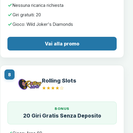
Nessuna ricarica richiesta
Giri gratuiti: 20
Gioco: Wild Joker's Diamonds
Vai alla promo
8
Rolling Slots
★★★★☆
BONUS
20 Giri Gratis Senza Deposito