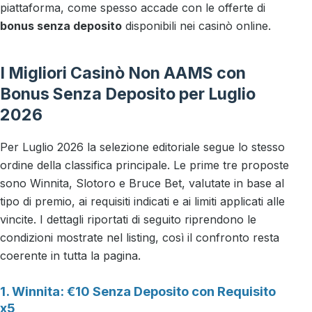
piattaforma, come spesso accade con le offerte di
bonus senza deposito
disponibili nei casinò online.
I Migliori Casinò Non AAMS con
Bonus Senza Deposito per Luglio
2026
Per Luglio 2026 la selezione editoriale segue lo stesso
ordine della classifica principale. Le prime tre proposte
sono Winnita, Slotoro e Bruce Bet, valutate in base al
tipo di premio, ai requisiti indicati e ai limiti applicati alle
vincite. I dettagli riportati di seguito riprendono le
condizioni mostrate nel listing, così il confronto resta
coerente in tutta la pagina.
1. Winnita: €10 Senza Deposito con Requisito
x5