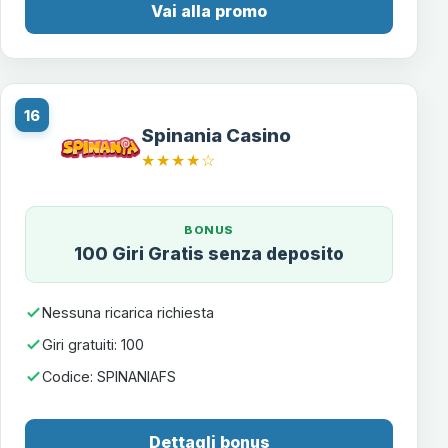
Vai alla promo
16
Spinania Casino
★★★★☆
BONUS
100 Giri Gratis senza deposito
Nessuna ricarica richiesta
Giri gratuiti: 100
Codice: SPINANIAFS
Dettagli bonus