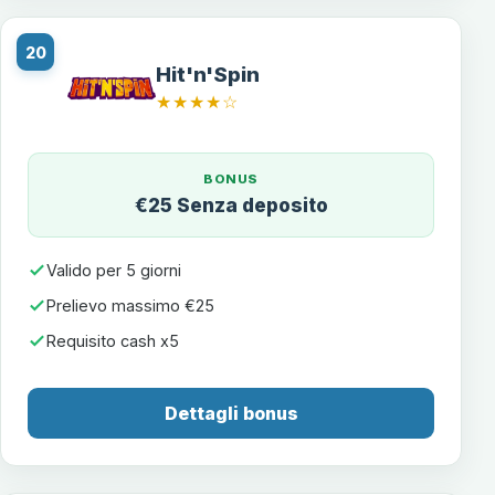
20
Hit'n'Spin
★★★★☆
BONUS
€25 Senza deposito
Valido per 5 giorni
Prelievo massimo €25
Requisito cash x5
Dettagli bonus