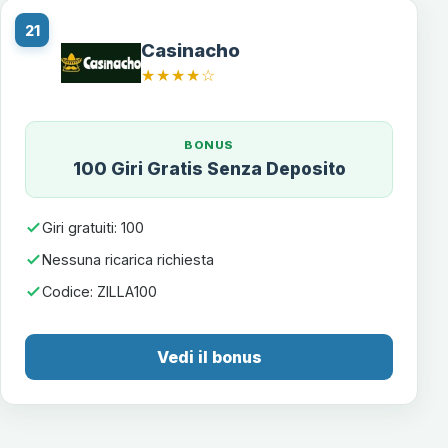
21
Casinacho
★★★★☆
BONUS
100 Giri Gratis Senza Deposito
Giri gratuiti: 100
Nessuna ricarica richiesta
Codice: ZILLA100
Vedi il bonus