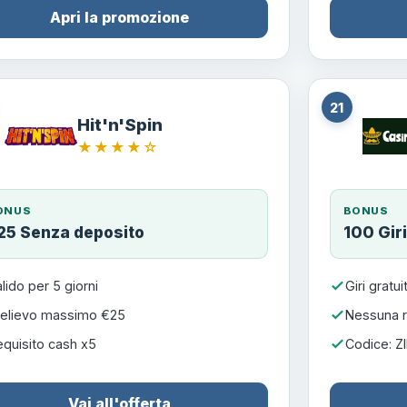
Apri la promozione
21
Hit'n'Spin
★★★★☆
ONUS
BONUS
25 Senza deposito
100 Gir
lido per 5 giorni
Giri gratuit
relievo massimo €25
Nessuna ri
equisito cash x5
Codice: Z
Vai all'offerta