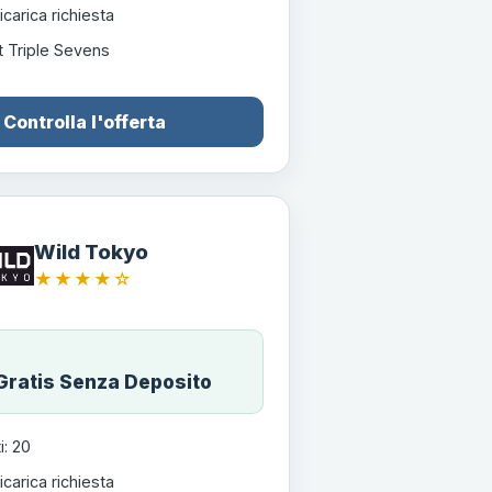
carica richiesta
t Triple Sevens
Controlla l'offerta
Wild Tokyo
★★★★☆
 Gratis Senza Deposito
i: 20
carica richiesta