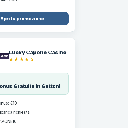
Apri la promozione
Lucky Capone Casino
★★★★☆
onus Gratuito in Gettoni
onus: €10
carica richiesta
CAPONE10