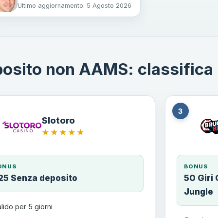
Ultimo aggiornamento: 5 Agosto 2026
osito non AAMS: classifica
3
Slotoro
★★★★★
ONUS
BONUS
25 Senza deposito
50 Giri 
Jungle
lido per 5 giorni