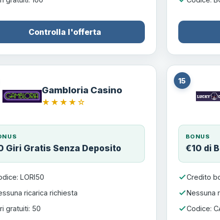
Controlla l'offerta
15
Gambloria Casino
★★★★☆
ONUS
BONUS
0 Giri Gratis Senza Deposito
€10 di B
odice: LORI50
Credito b
ssuna ricarica richiesta
Nessuna ri
ri gratuiti: 50
Codice: 