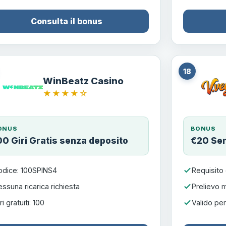
Consulta il bonus
18
WinBeatz Casino
★★★★☆
ONUS
BONUS
00 Giri Gratis senza deposito
€20 Sen
odice: 100SPINS4
Requisito
ssuna ricarica richiesta
Prelievo
ri gratuiti: 100
Valido per