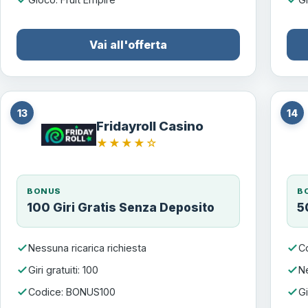
Vai all'offerta
13
14
Fridayroll Casino
★★★★☆
BONUS
B
100 Giri Gratis Senza Deposito
5
Nessuna ricarica richiesta
C
Giri gratuiti: 100
Ne
Codice: BONUS100
Gi