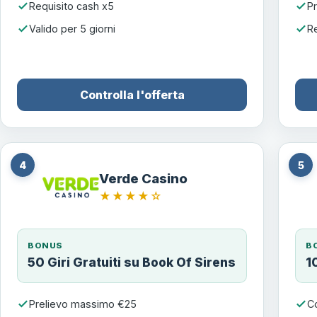
Requisito cash x5
P
Valido per 5 giorni
R
Controlla l'offerta
4
5
Verde Casino
★★★★☆
BONUS
B
50 Giri Gratuiti su Book Of Sirens
1
Prelievo massimo €25
C