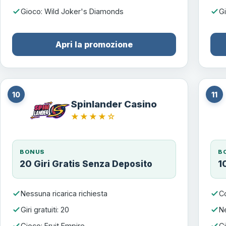
Gioco: Wild Joker's Diamonds
Gi
Apri la promozione
10
11
Spinlander Casino
★★★★☆
BONUS
B
20 Giri Gratis Senza Deposito
1
Nessuna ricarica richiesta
C
Giri gratuiti: 20
Ne
Gioco: Fruit Empire
Gi