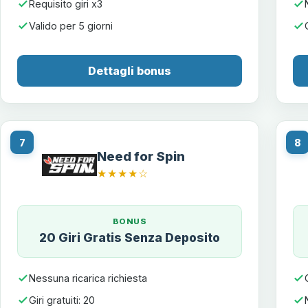
Requisito giri x3
Valido per 5 giorni
Dettagli bonus
7
8
Need for Spin
★★★★☆
BONUS
20 Giri Gratis Senza Deposito
Nessuna ricarica richiesta
Giri gratuiti: 20