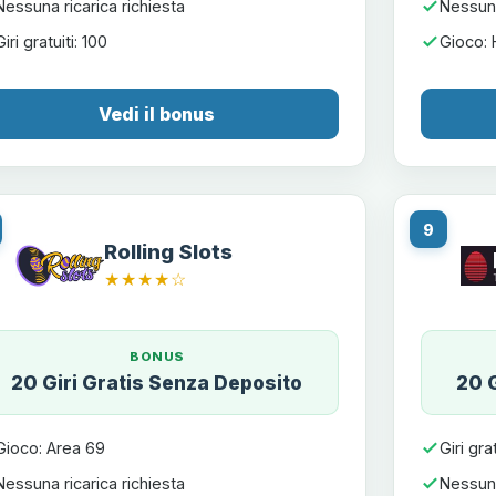
Nessuna ricarica richiesta
Nessuna
Giri gratuiti: 100
Gioco: 
Vedi il bonus
9
Rolling Slots
★★★★☆
BONUS
20 Giri Gratis Senza Deposito
20 
Gioco: Area 69
Giri grat
Nessuna ricarica richiesta
Nessuna