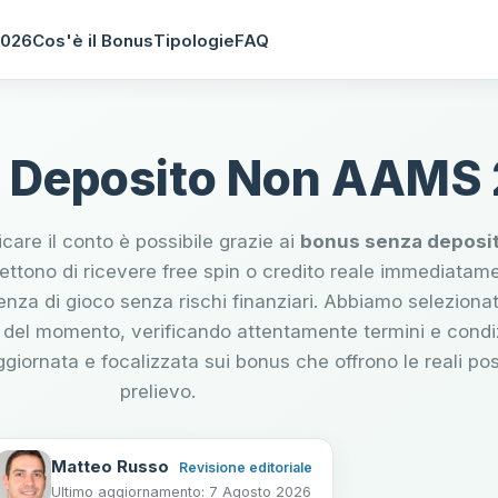
2026
Cos'è il Bonus
Tipologie
FAQ
 Deposito Non AAMS
care il conto è possibile grazie ai
bonus senza deposi
ttono di ricevere free spin o credito reale immediatam
enza di gioco senza rischi finanziari. Abbiamo selezionat
i del momento, verificando attentamente termini e condi
ggiornata e focalizzata sui bonus che offrono le reali poss
prelievo.
Matteo Russo
Revisione editoriale
Ultimo aggiornamento: 7 Agosto 2026