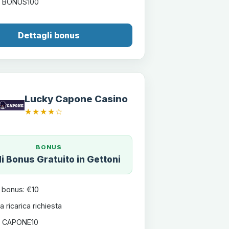
: BONUS100
Dettagli bonus
Lucky Capone Casino
★★★★☆
BONUS
i Bonus Gratuito in Gettoni
 bonus: €10
 ricarica richiesta
: CAPONE10