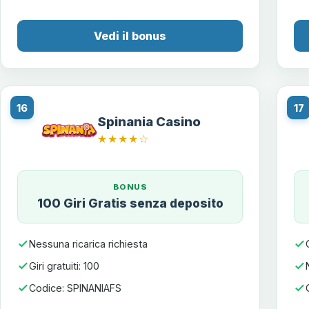
Vedi il bonus
16
17
Spinania Casino
★★★★☆
BONUS
100 Giri Gratis senza deposito
Nessuna ricarica richiesta
Giri gratuiti: 100
Codice: SPINANIAFS