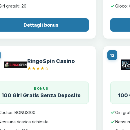
Giri gratuiti: 20
Gioco:
Dettagli bonus
12
RingoSpin Casino
★★★★☆
BONUS
100 Giri Gratis Senza Deposito
100 
Codice: BONUS100
Giri grat
Nessuna ricarica richiesta
Nessuna