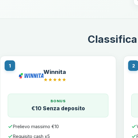
Classific
1
2
Winnita
★★★★★
BONUS
€10 Senza deposito
Prelievo massimo €10
Requisito cash x5