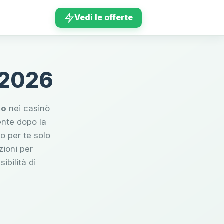
Vedi le offerte
 2026
to
nei casinò
ente dopo la
o per te solo
zioni per
ibilità di