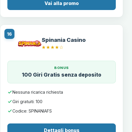
Vai alla promo
16
Spinania Casino
★★★★☆
BONUS
100 Giri Gratis senza deposito
Nessuna ricarica richiesta
Giri gratuiti: 100
Codice: SPINANIAFS
Dettagli bonus