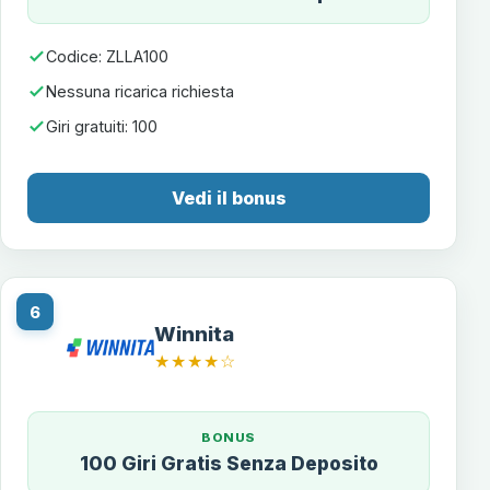
Codice: ZLLA100
Nessuna ricarica richiesta
Giri gratuiti: 100
Vedi il bonus
6
Winnita
★★★★☆
BONUS
100 Giri Gratis Senza Deposito