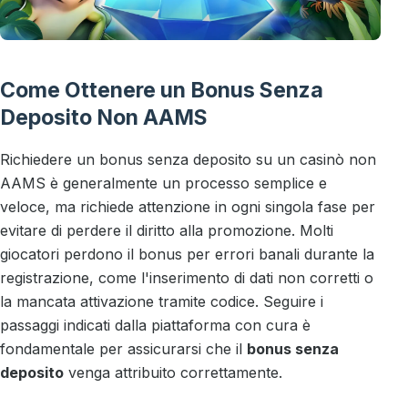
Come Ottenere un Bonus Senza
Deposito Non AAMS
Richiedere un bonus senza deposito su un casinò non
AAMS è generalmente un processo semplice e
veloce, ma richiede attenzione in ogni singola fase per
evitare di perdere il diritto alla promozione. Molti
giocatori perdono il bonus per errori banali durante la
registrazione, come l'inserimento di dati non corretti o
la mancata attivazione tramite codice. Seguire i
passaggi indicati dalla piattaforma con cura è
fondamentale per assicurarsi che il
bonus senza
deposito
venga attribuito correttamente.