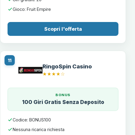
Gioco: Fruit Empire
Scopri l'offerta
11
RingoSpin Casino
★★★★☆
BONUS
100 Giri Gratis Senza Deposito
Codice: BONUS100
Nessuna ricarica richiesta