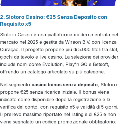
2. Slotoro Casino: €25 Senza Deposito con
Requisito x5
Slotoro Casino è una piattaforma moderna entrata nel
mercato nel 2025 e gestita da Wiraon B.V. con licenza
Curaçao. Il progetto propone più di 5.000 titoli tra slot,
giochi da tavolo e live casino. La selezione dei provider
include nomi come Evolution, Play'n GO e Betsoft,
offrendo un catalogo articolato su più categorie.
Nel segmento
casino bonus senza deposito
, Slotoro
propone €25 senza ricarica iniziale. Il bonus viene
indicato come disponibile dopo la registrazione e la
verifica del conto, con requisito x5 e validità di 5 giorni.
Il prelievo massimo riportato nel listing è di €25 e non
viene segnalato un codice promozionale obbligatorio.