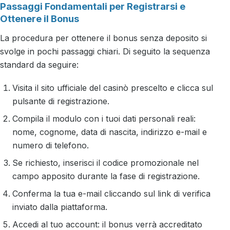
Passaggi Fondamentali per Registrarsi e
Ottenere il Bonus
La procedura per ottenere il bonus senza deposito si
svolge in pochi passaggi chiari. Di seguito la sequenza
standard da seguire:
Visita il sito ufficiale del casinò prescelto e clicca sul
pulsante di registrazione.
Compila il modulo con i tuoi dati personali reali:
nome, cognome, data di nascita, indirizzo e-mail e
numero di telefono.
Se richiesto, inserisci il codice promozionale nel
campo apposito durante la fase di registrazione.
Conferma la tua e-mail cliccando sul link di verifica
inviato dalla piattaforma.
Accedi al tuo account: il bonus verrà accreditato