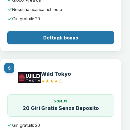
Gioco: Area 69
Nessuna ricarica richiesta
Giri gratuiti: 20
Dettagli bonus
9
Wild Tokyo
★★★★☆
BONUS
20 Giri Gratis Senza Deposito
Giri gratuiti: 20