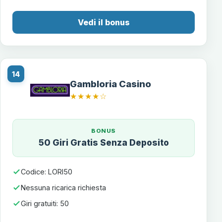
Vedi il bonus
14
Gambloria Casino
★★★★☆
BONUS
50 Giri Gratis Senza Deposito
Codice: LORI50
Nessuna ricarica richiesta
Giri gratuiti: 50