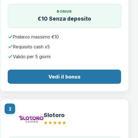
BONUS
€10 Senza deposito
Prelievo massimo €10
Requisito cash x5
Valido per 5 giorni
Vedi il bonus
2
Slotoro
★★★★★