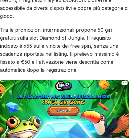
accessibile da diversi dispositivi e copre più categorie di
gioco.
Tra le promozioni internazionali propone 50 giri
gratuiti sulla slot Diamond of Jungle. Il requisito
indicato è x55 sulle vincite dei free spin, senza una
scadenza riportata nel listing. Il prelievo massimo è
fissato a €50 e l'attivazione viene descritta come
automatica dopo la registrazione.