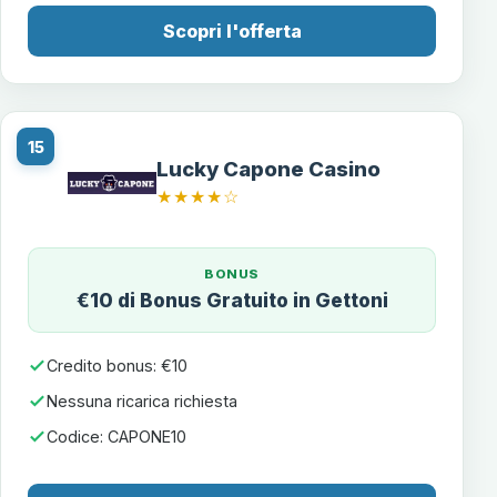
Scopri l'offerta
15
Lucky Capone Casino
★★★★☆
BONUS
€10 di Bonus Gratuito in Gettoni
Credito bonus: €10
Nessuna ricarica richiesta
Codice: CAPONE10