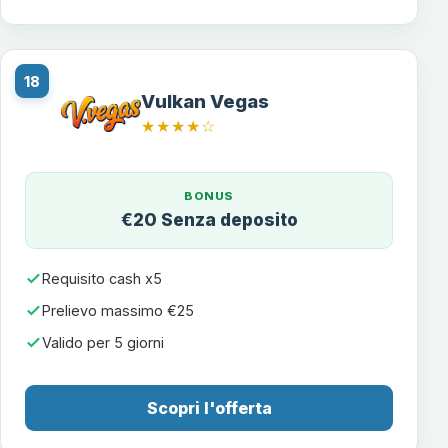
18
Vulkan Vegas
★★★★☆
BONUS
€20 Senza deposito
Requisito cash x5
Prelievo massimo €25
Valido per 5 giorni
Scopri l'offerta