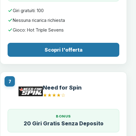
Giri gratuiti: 100
Nessuna ricarica richiesta
Gioco: Hot Triple Sevens
Scopri l'offerta
7
Need for Spin
★★★★☆
BONUS
20 Giri Gratis Senza Deposito