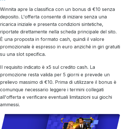
Winnita apre la classifica con un bonus di €10 senza
deposito. L'offerta consente di iniziare senza una
ricarica iniziale e presenta condizioni sintetiche,
riportate direttamente nella scheda principale del sito.
È una proposta in formato cash, quindi il valore
promozionale è espresso in euro anziché in giri gratuiti
su una slot specifica.
Il requisito indicato è x5 sul credito cash. La
promozione resta valida per 5 giorni e prevede un
prelievo massimo di €10. Prima di utilizzare il bonus è
comunque necessario leggere i termini collegati
all'offerta e verificare eventuali limitazioni sui giochi
ammessi.