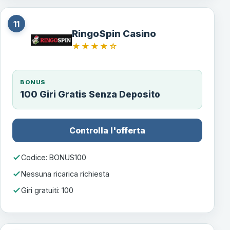
11
RingoSpin Casino
★★★★☆
BONUS
100 Giri Gratis Senza Deposito
Controlla l'offerta
Codice: BONUS100
Nessuna ricarica richiesta
Giri gratuiti: 100