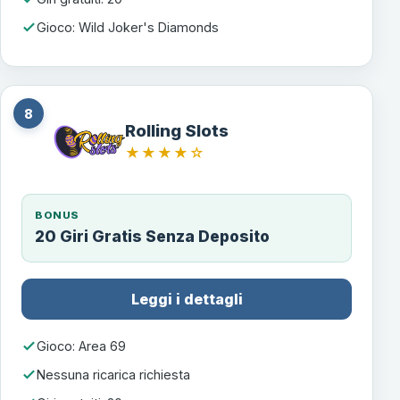
Gioco: Wild Joker's Diamonds
8
Rolling Slots
★★★★☆
BONUS
20 Giri Gratis Senza Deposito
Leggi i dettagli
Gioco: Area 69
Nessuna ricarica richiesta