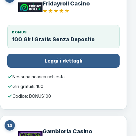
Fridayroll Casino
★★★★☆
BONUS
100 Giri Gratis Senza Deposito
Leggi i dettagli
Nessuna ricarica richiesta
Giri gratuiti: 100
Codice: BONUS100
14
Gambloria Casino