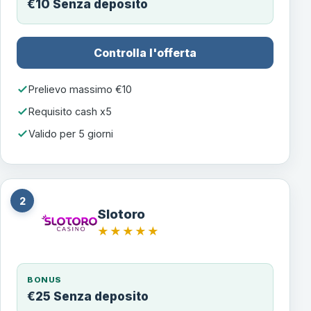
€10 Senza deposito
Controlla l'offerta
Prelievo massimo €10
Requisito cash x5
Valido per 5 giorni
2
Slotoro
★★★★★
BONUS
€25 Senza deposito