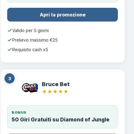
Apri la promozione
Valido per 5 giorni
Prelievo massimo €25
Requisito cash x5
3
Bruce Bet
★★★★★
BONUS
50 Giri Gratuiti su Diamond of Jungle