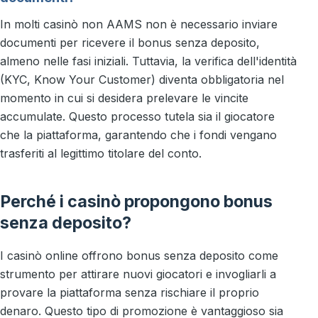
In molti casinò non AAMS non è necessario inviare
documenti per ricevere il bonus senza deposito,
almeno nelle fasi iniziali. Tuttavia, la verifica dell'identità
(KYC, Know Your Customer) diventa obbligatoria nel
momento in cui si desidera prelevare le vincite
accumulate. Questo processo tutela sia il giocatore
che la piattaforma, garantendo che i fondi vengano
trasferiti al legittimo titolare del conto.
Perché i casinò propongono bonus
senza deposito?
I casinò online offrono bonus senza deposito come
strumento per attirare nuovi giocatori e invogliarli a
provare la piattaforma senza rischiare il proprio
denaro. Questo tipo di promozione è vantaggioso sia