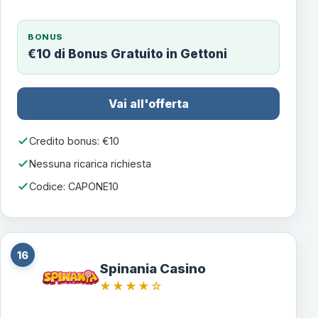
BONUS
€10 di Bonus Gratuito in Gettoni
Vai all'offerta
Credito bonus: €10
Nessuna ricarica richiesta
Codice: CAPONE10
16
Spinania Casino
★★★★☆