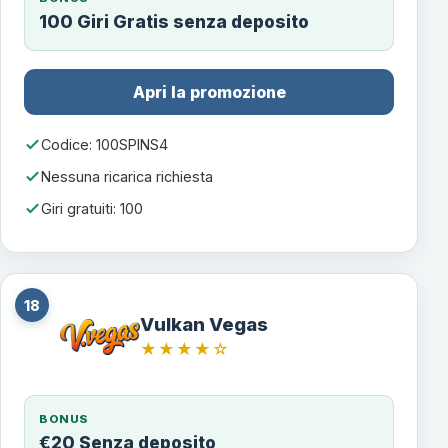
100 Giri Gratis senza deposito
Apri la promozione
Codice: 100SPINS4
Nessuna ricarica richiesta
Giri gratuiti: 100
18
Vulkan Vegas
★★★★☆
BONUS
€20 Senza deposito