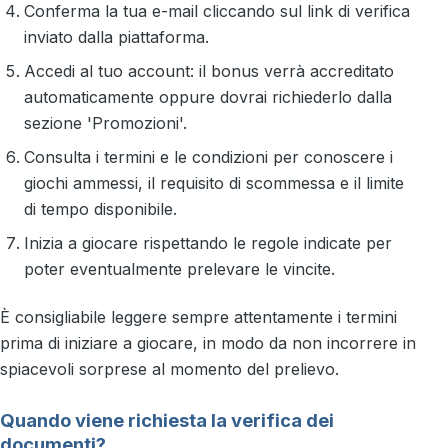
Conferma la tua e-mail cliccando sul link di verifica
inviato dalla piattaforma.
Accedi al tuo account: il bonus verrà accreditato
automaticamente oppure dovrai richiederlo dalla
sezione 'Promozioni'.
Consulta i termini e le condizioni per conoscere i
giochi ammessi, il requisito di scommessa e il limite
di tempo disponibile.
Inizia a giocare rispettando le regole indicate per
poter eventualmente prelevare le vincite.
È consigliabile leggere sempre attentamente i termini
prima di iniziare a giocare, in modo da non incorrere in
spiacevoli sorprese al momento del prelievo.
Quando viene richiesta la verifica dei
documenti?