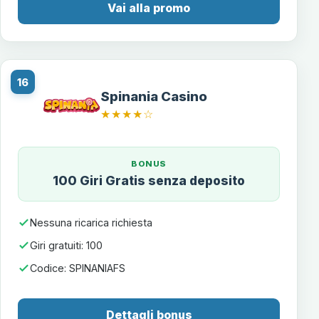
Vai alla promo
16
Spinania Casino
★★★★☆
BONUS
100 Giri Gratis senza deposito
Nessuna ricarica richiesta
Giri gratuiti: 100
Codice: SPINANIAFS
Dettagli bonus