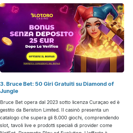
3. Bruce Bet: 50 Giri Gratuiti su Diamond of
Jungle
Bruce Bet opera dal 2023 sotto licenza Curaçao ed è
gestito da Beriston Limited. Il casinò presenta un
catalogo che supera gli 8.000 giochi, comprendendo
slot, tavoli live e prodotti speciali di provider come
NetEnt, Pragmatic Play ed Evolution. L'offerta è