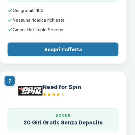
Giri gratuiti: 100
Nessuna ricarica richiesta
Gioco: Hot Triple Sevens
Scopri l'offerta
7
Need for Spin
★★★★☆
BONUS
20 Giri Gratis Senza Deposito