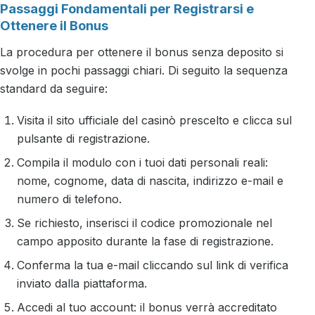
Passaggi Fondamentali per Registrarsi e
Ottenere il Bonus
La procedura per ottenere il bonus senza deposito si
svolge in pochi passaggi chiari. Di seguito la sequenza
standard da seguire:
Visita il sito ufficiale del casinò prescelto e clicca sul
pulsante di registrazione.
Compila il modulo con i tuoi dati personali reali:
nome, cognome, data di nascita, indirizzo e-mail e
numero di telefono.
Se richiesto, inserisci il codice promozionale nel
campo apposito durante la fase di registrazione.
Conferma la tua e-mail cliccando sul link di verifica
inviato dalla piattaforma.
Accedi al tuo account: il bonus verrà accreditato