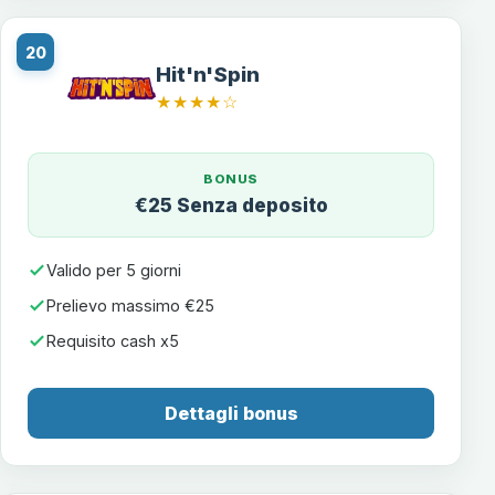
20
Hit'n'Spin
★★★★☆
BONUS
€25 Senza deposito
Valido per 5 giorni
Prelievo massimo €25
Requisito cash x5
Dettagli bonus