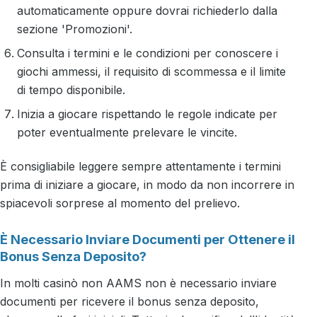
automaticamente oppure dovrai richiederlo dalla
sezione 'Promozioni'.
Consulta i termini e le condizioni per conoscere i
giochi ammessi, il requisito di scommessa e il limite
di tempo disponibile.
Inizia a giocare rispettando le regole indicate per
poter eventualmente prelevare le vincite.
È consigliabile leggere sempre attentamente i termini
prima di iniziare a giocare, in modo da non incorrere in
spiacevoli sorprese al momento del prelievo.
È Necessario Inviare Documenti per Ottenere il
Bonus Senza Deposito?
In molti casinò non AAMS non è necessario inviare
documenti per ricevere il bonus senza deposito,