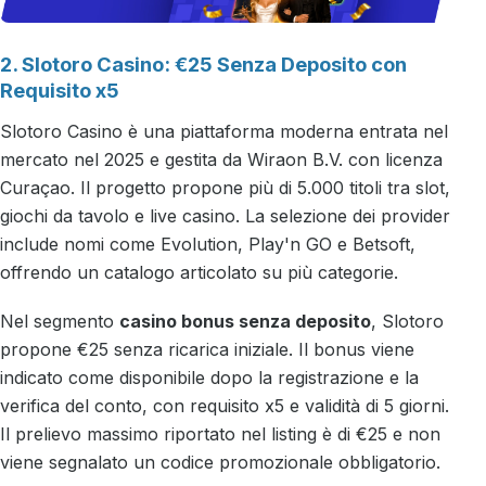
2. Slotoro Casino: €25 Senza Deposito con
Requisito x5
Slotoro Casino è una piattaforma moderna entrata nel
mercato nel 2025 e gestita da Wiraon B.V. con licenza
Curaçao. Il progetto propone più di 5.000 titoli tra slot,
giochi da tavolo e live casino. La selezione dei provider
include nomi come Evolution, Play'n GO e Betsoft,
offrendo un catalogo articolato su più categorie.
Nel segmento
casino bonus senza deposito
, Slotoro
propone €25 senza ricarica iniziale. Il bonus viene
indicato come disponibile dopo la registrazione e la
verifica del conto, con requisito x5 e validità di 5 giorni.
Il prelievo massimo riportato nel listing è di €25 e non
viene segnalato un codice promozionale obbligatorio.