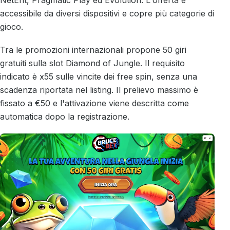
accessibile da diversi dispositivi e copre più categorie di
gioco.
Tra le promozioni internazionali propone 50 giri
gratuiti sulla slot Diamond of Jungle. Il requisito
indicato è x55 sulle vincite dei free spin, senza una
scadenza riportata nel listing. Il prelievo massimo è
fissato a €50 e l'attivazione viene descritta come
automatica dopo la registrazione.