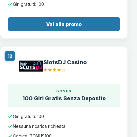
Giri gratuiti: 100
Vai alla promo
12
SlotsDJ Casino
★★★★☆
BONUS
100 Giri Gratis Senza Deposito
Giri gratuiti: 100
Nessuna ricarica richiesta
Codice: BONUS100