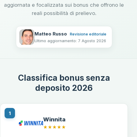
aggiornata e focalizzata sui bonus che offrono le
reali possibilità di prelievo.
Matteo Russo
Revisione editoriale
Ultimo aggiornamento: 7 Agosto 2026
Classifica bonus senza
deposito 2026
1
Winnita
★★★★★