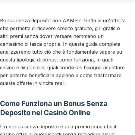
Bonus senza deposito non AAMS si tratta di un'offerta
che permette di ricevere credito gratuito, giri gratis o
altri premi senza dover versare nemmeno un
centesimo di tasca propria. In questa guida completa
analizzeremo tutto ciò che è fondamentale sapere su
questa tipologia di bonus: come funziona, in quali
casinò è disponibile, quali condizioni bisogna rispettare
per poterne beneficiare appieno e come trasformare
queste offerte in vincite reali.
Come Funziona un Bonus Senza
Deposito nei Casinò Online
Un bonus senza deposito è una promozione che il
casinò offre ai nuovi iscritti senza richiedere alcun