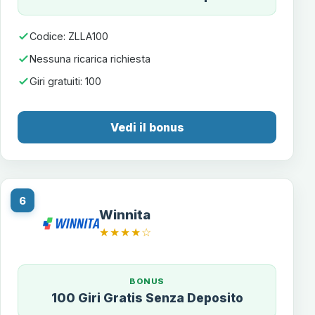
Codice: ZLLA100
Nessuna ricarica richiesta
Giri gratuiti: 100
Vedi il bonus
6
Winnita
★★★★☆
BONUS
100 Giri Gratis Senza Deposito