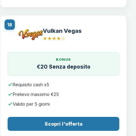
18
Vulkan Vegas
★★★★☆
BONUS
€20 Senza deposito
Requisito cash x5
Prelievo massimo €25
Valido per 5 giorni
Scopri l'offerta