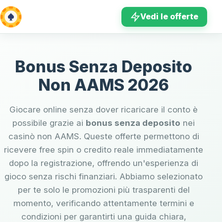
Vedi le offerte
Bonus Senza Deposito
Non AAMS 2026
Giocare online senza dover ricaricare il conto è
possibile grazie ai
bonus senza deposito
nei
casinò non AAMS. Queste offerte permettono di
ricevere free spin o credito reale immediatamente
dopo la registrazione, offrendo un'esperienza di
gioco senza rischi finanziari. Abbiamo selezionato
per te solo le promozioni più trasparenti del
momento, verificando attentamente termini e
condizioni per garantirti una guida chiara,