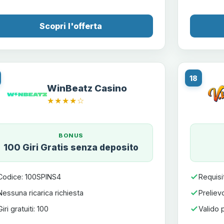
Scopri l'offerta
18
WinBeatz Casino
★★★★☆
BONUS
100 Giri Gratis senza deposito
Codice: 100SPINS4
Requisi
Nessuna ricarica richiesta
Prelie
Giri gratuiti: 100
Valido 