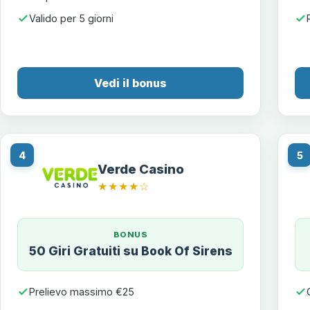
Valido per 5 giorni
Vedi il bonus
4
5
Verde Casino
★★★★☆
BONUS
50 Giri Gratuiti su Book Of Sirens
Prelievo massimo €25