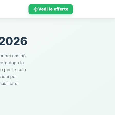
Vedi le offerte
 2026
to
nei casinò
ente dopo la
o per te solo
zioni per
ibilità di