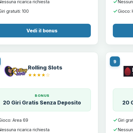
Nessuna ricarica richiesta
Nessuna
Giri gratuiti: 100
Gioco: 
Vedi il bonus
9
Rolling Slots
★★★★☆
BONUS
20 Giri Gratis Senza Deposito
20 
Gioco: Area 69
Giri grat
Nessuna ricarica richiesta
Nessuna