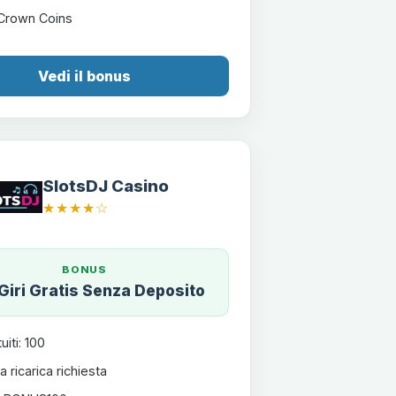
 Crown Coins
Vedi il bonus
SlotsDJ Casino
★★★★☆
BONUS
Giri Gratis Senza Deposito
uiti: 100
 ricarica richiesta