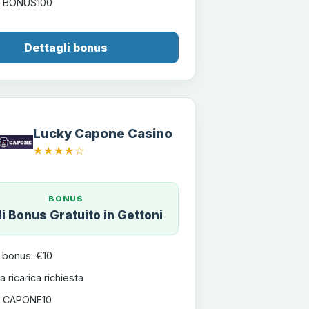
: BONUS100
Dettagli bonus
Lucky Capone Casino
★★★★☆
BONUS
i Bonus Gratuito in Gettoni
 bonus: €10
 ricarica richiesta
: CAPONE10