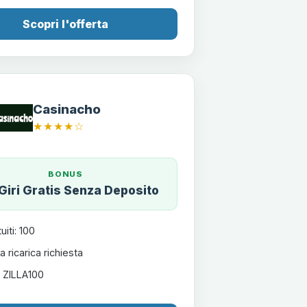
Scopri l'offerta
Casinacho
★★★★☆
BONUS
Giri Gratis Senza Deposito
uiti: 100
 ricarica richiesta
 ZILLA100