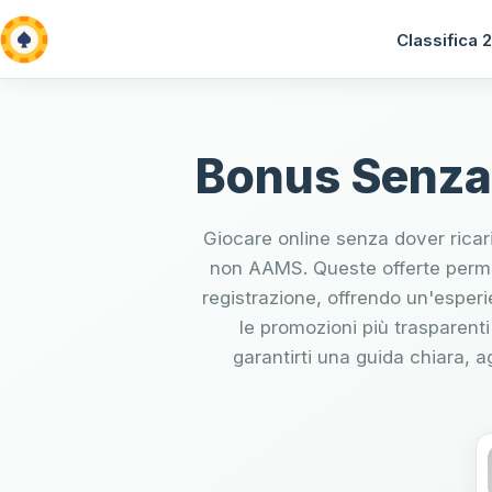
Classifica 
Bonus Senza
Giocare online senza dover ricari
non AAMS. Queste offerte perme
registrazione, offrendo un'esperi
le promozioni più trasparent
garantirti una guida chiara, a