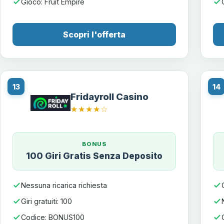
Gioco: Fruit Empire
Scopri l'offerta
13
14
Fridayroll Casino
★★★★☆
BONUS
100 Giri Gratis Senza Deposito
Nessuna ricarica richiesta
Giri gratuiti: 100
Codice: BONUS100