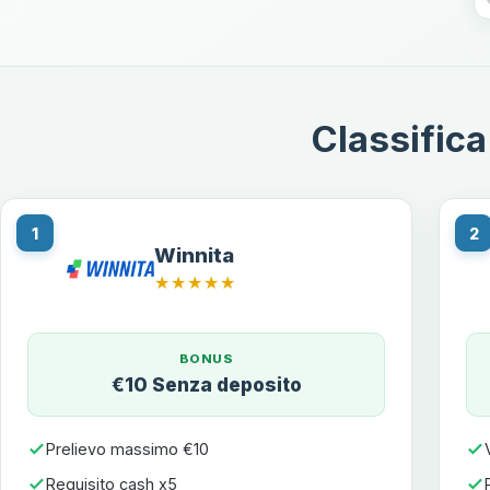
Classific
1
2
Winnita
★★★★★
BONUS
€10 Senza deposito
Prelievo massimo €10
Requisito cash x5