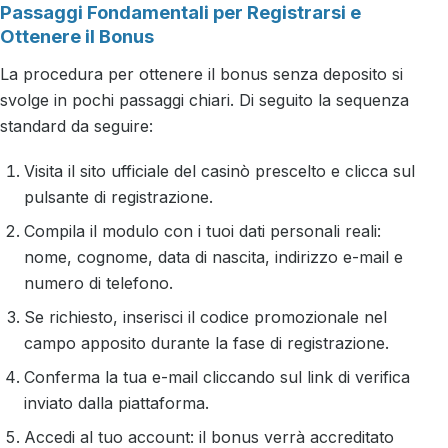
Passaggi Fondamentali per Registrarsi e
Ottenere il Bonus
La procedura per ottenere il bonus senza deposito si
svolge in pochi passaggi chiari. Di seguito la sequenza
standard da seguire:
Visita il sito ufficiale del casinò prescelto e clicca sul
pulsante di registrazione.
Compila il modulo con i tuoi dati personali reali:
nome, cognome, data di nascita, indirizzo e-mail e
numero di telefono.
Se richiesto, inserisci il codice promozionale nel
campo apposito durante la fase di registrazione.
Conferma la tua e-mail cliccando sul link di verifica
inviato dalla piattaforma.
Accedi al tuo account: il bonus verrà accreditato