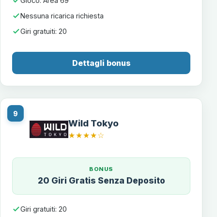
Gioco: Area 69
Nessuna ricarica richiesta
Giri gratuiti: 20
Dettagli bonus
9
Wild Tokyo
★★★★☆
BONUS
20 Giri Gratis Senza Deposito
Giri gratuiti: 20