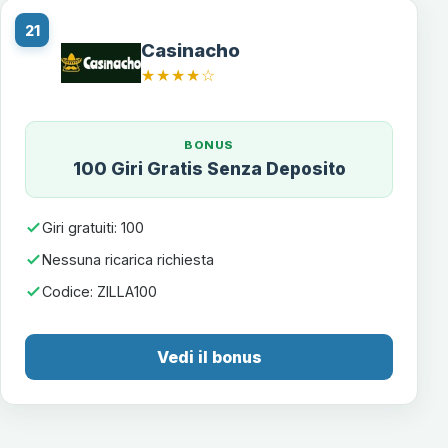
21
Casinacho
★★★★☆
BONUS
100 Giri Gratis Senza Deposito
Giri gratuiti: 100
Nessuna ricarica richiesta
Codice: ZILLA100
Vedi il bonus