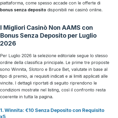
piattaforma, come spesso accade con le offerte di
bonus senza deposito
disponibili nei casinò online.
I Migliori Casinò Non AAMS con
Bonus Senza Deposito per Luglio
2026
Per Luglio 2026 la selezione editoriale segue lo stesso
ordine della classifica principale. Le prime tre proposte
sono Winnita, Slotoro e Bruce Bet, valutate in base al
tipo di premio, ai requisiti indicati e ai limiti applicati alle
vincite. I dettagli riportati di seguito riprendono le
condizioni mostrate nel listing, così il confronto resta
coerente in tutta la pagina.
1. Winnita: €10 Senza Deposito con Requisito
x5