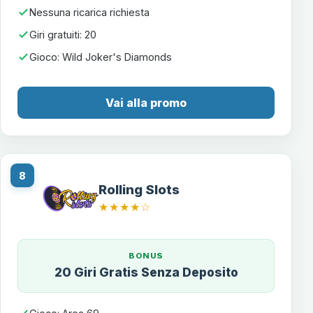
Nessuna ricarica richiesta
Giri gratuiti: 20
Gioco: Wild Joker's Diamonds
Vai alla promo
8
Rolling Slots
★★★★☆
BONUS
20 Giri Gratis Senza Deposito