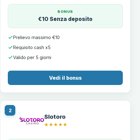
BONUS
€10 Senza deposito
Prelievo massimo €10
Requisito cash x5
Valido per 5 giorni
Vedi il bonus
2
Slotoro
★★★★★