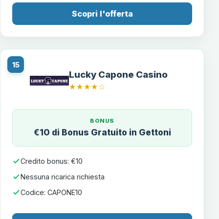
Scopri l'offerta
15
Lucky Capone Casino
★★★★☆
BONUS
€10 di Bonus Gratuito in Gettoni
Credito bonus: €10
Nessuna ricarica richiesta
Codice: CAPONE10