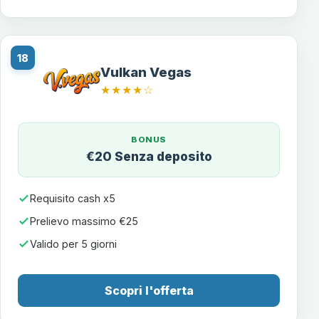
18
Vulkan Vegas
★★★★☆
BONUS
€20 Senza deposito
Requisito cash x5
Prelievo massimo €25
Valido per 5 giorni
Scopri l'offerta